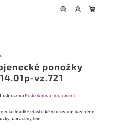
Hledat
Přihlášení
Nákupní
košík
A
ojenecké ponožky
14.01p-vz.721
měrné
hodnoceno
Podrobnosti hodnocení
nocení
duktu
enecké hladké elastické vzorované bavlněné
ožky, obracený lem