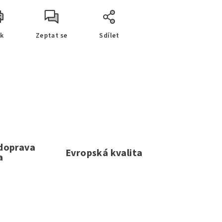
sk
Zeptat se
Sdílet
 doprava
Evropská kvalita
a
e