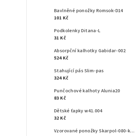
Bavlněné ponožky Romsok-D14
101 Kč
Podkolenky Ditana-L
31 Kč
Absorpční kalhotky Gabidar-002
524 Kč
Stahující pás Slim-pas
324 Kč
Punčochové kalhoty Alunia20
83 Kč
Dětské ťapky w41.004
32 Kč
Vzorované ponožky Skarpol-080-kaktus