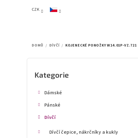
Přejít
CZK
na
obsah
DOMŮ
/
DÍVČÍ
/
KOJENECKÉ PONOŽKY W14.01P-VZ.721
P
o
Kategorie
Přeskočit
kategorie
s
Dámské
t
Pánské
r
Dívčí
a
n
Dívčí čepice, nákrčníky a kukly