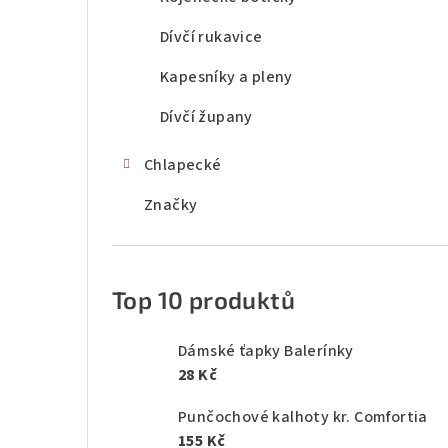
Dívčí rukavice
Kapesníky a pleny
Dívčí župany
Chlapecké
Značky
Top 10 produktů
Dámské ťapky Balerínky
28 Kč
Punčochové kalhoty kr. Comfortia
155 Kč