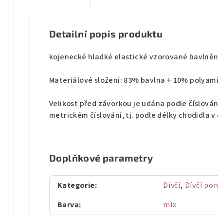
Detailní popis produktu
kojenecké hladké elastické vzorované bavlně
Materiálové složení: 83% bavlna + 10% polyam
Velikost před závorkou je udána podle číslován
metrickém číslování, tj. podle délky chodidla 
Doplňkové parametry
Kategorie
:
Dívčí
,
Dívčí po
Barva
:
mix