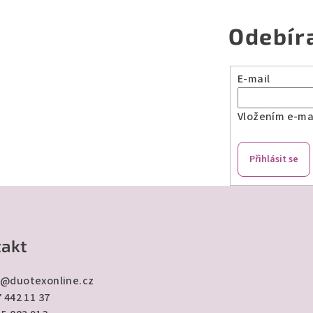
Odebír
E-mail
Vložením e-mai
Přihlásit se
akt
@
duotexonline.cz
 442 11 37