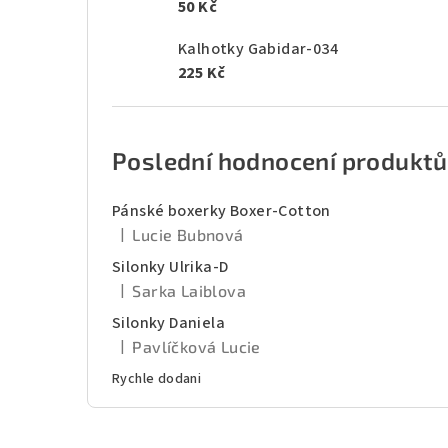
50 Kč
Kalhotky Gabidar-034
225 Kč
Poslední hodnocení produktů
Pánské boxerky Boxer-Cotton
|
Lucie Bubnová
Hodnocení produktu je 5 z 5 hvězdiček.
Silonky Ulrika-D
|
Sarka Laiblova
Hodnocení produktu je 5 z 5 hvězdiček.
Silonky Daniela
|
Pavlíčková Lucie
Hodnocení produktu je 5 z 5 hvězdiček.
Rychle dodani