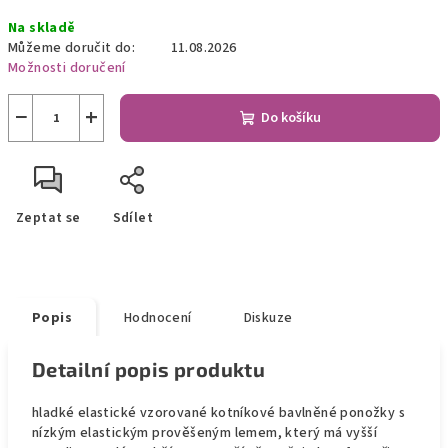
Měrná
Na skladě
cena:
Můžeme doručit do:
11.08.2026
Možnosti doručení
−
+
Do košíku
Zeptat se
Sdílet
Popis
Hodnocení
Diskuze
Detailní popis produktu
hladké elastické vzorované kotníkové bavlněné ponožky s
nízkým elastickým prověšeným lemem, který má vyšší