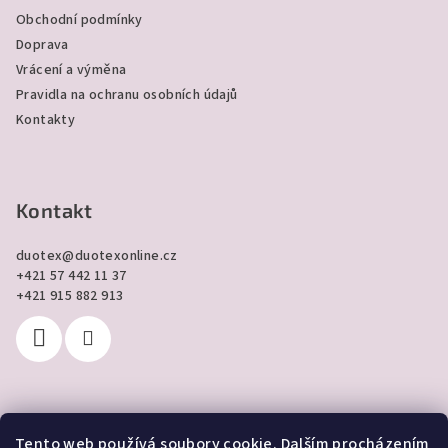
í
Obchodní podmínky
Doprava
Vrácení a výměna
Pravidla na ochranu osobních údajů
Kontakty
Kontakt
duotex
@
duotexonline.cz
+421 57 442 11 37
+421 915 882 913
Tento web používá soubory cookie. Dalším procházením