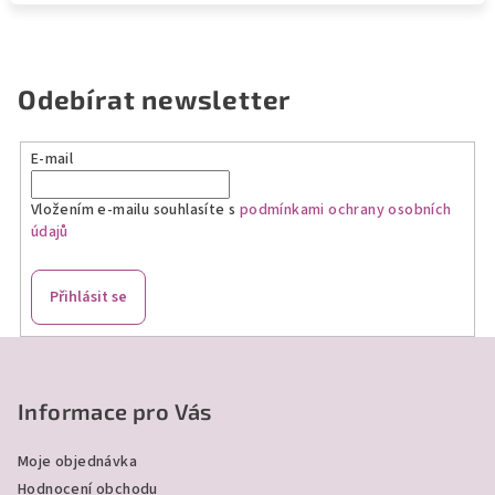
Odebírat newsletter
E-mail
Vložením e-mailu souhlasíte s
podmínkami ochrany osobních
údajů
Přihlásit se
Z
á
p
Informace pro Vás
a
Moje objednávka
t
Hodnocení obchodu