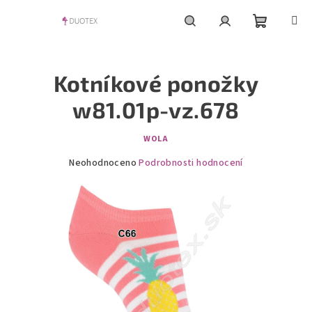
Přejít
na
obsah
Nákupní
Hledat
Přihlášení
Kotníkové ponožky
košík
w81.01p-vz.678
WOLA
Průměrné
Neohodnoceno
Podrobnosti hodnocení
hodnocení
produktu
je
0,0
z
5
hvězdiček.