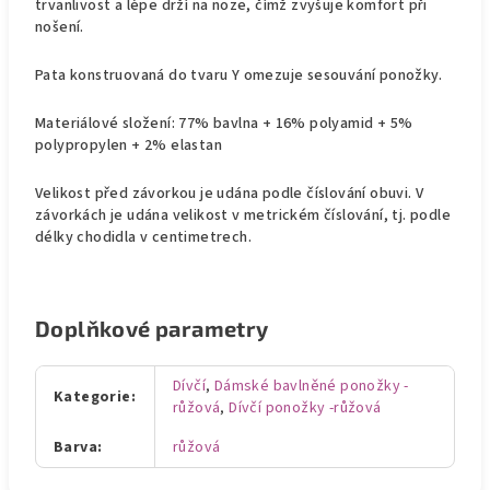
trvanlivost a lépe drží na noze, čímž zvyšuje komfort při
nošení.
Pata konstruovaná do tvaru Y omezuje sesouvání ponožky.
Materiálové složení: 77% bavlna + 16% polyamid + 5%
polypropylen + 2% elastan
Velikost před závorkou je udána podle číslování obuvi. V
závorkách je udána velikost v metrickém číslování, tj. podle
délky chodidla v centimetrech.
Doplňkové parametry
Dívčí
,
Dámské bavlněné ponožky -
Kategorie
:
růžová
,
Dívčí ponožky -růžová
Barva
:
růžová