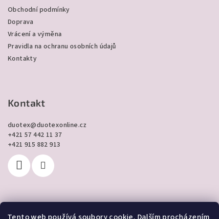
í
Obchodní podmínky
Doprava
Vrácení a výměna
Pravidla na ochranu osobních údajů
Kontakty
Kontakt
duotex
@
duotexonline.cz
+421 57 442 11 37
+421 915 882 913
Tento web používá soubory cookie. Dalším procházením