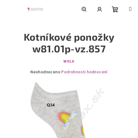
Přejít
na
obsah
Nákupní
Hledat
Přihlášení
Kotníkové ponožky
košík
w81.01p-vz.857
WOLA
Průměrné
Neohodnoceno
Podrobnosti hodnocení
hodnocení
produktu
je
0,0
z
5
hvězdiček.