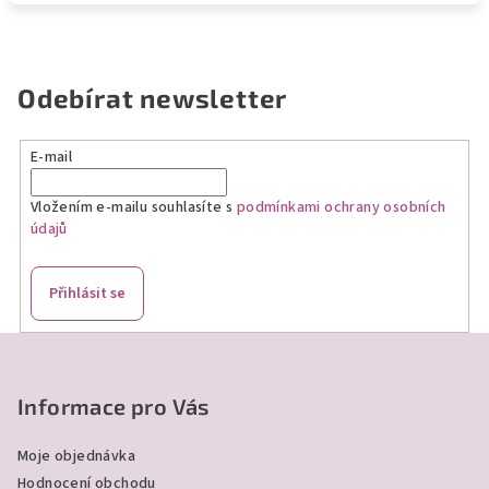
Odebírat newsletter
E-mail
Vložením e-mailu souhlasíte s
podmínkami ochrany osobních
údajů
Přihlásit se
Z
á
p
Informace pro Vás
a
Moje objednávka
t
Hodnocení obchodu