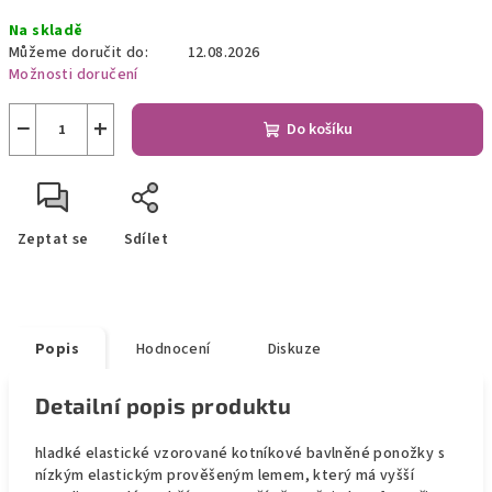
Měrná
Na skladě
cena:
Můžeme doručit do:
12.08.2026
Možnosti doručení
−
+
Do košíku
Zeptat se
Sdílet
Popis
Hodnocení
Diskuze
Detailní popis produktu
hladké elastické vzorované kotníkové bavlněné ponožky s
nízkým elastickým prověšeným lemem, který má vyšší