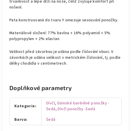
trvanlivost a lépe drží na noze, čímž zvyšuje komfort při
nošení.
Pata konstruovaná do tvaru Y omezuje sesouvání ponožky.
Materiálové složení: 77% bavlna + 16% polyamid + 5%
polypropylen + 2% elastan
Velikost před závorkou je udána podle číslování obuvi. V
závorkách je udána velikost v metrickém číslování, tj. podle
délky chodidla v centimetrech.
Doplňkové parametry
Dívčí
,
Dámské bavlněné ponožky -
Kategorie
:
šedá
,
Dívčí ponožky -šedá
Barva
:
šedá