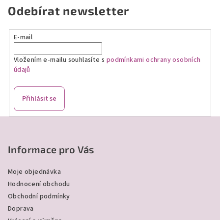
Odebírat newsletter
E-mail
Vložením e-mailu souhlasíte s
podmínkami ochrany osobních
údajů
Přihlásit se
Z
á
p
Informace pro Vás
a
Moje objednávka
t
Hodnocení obchodu
í
Obchodní podmínky
Doprava