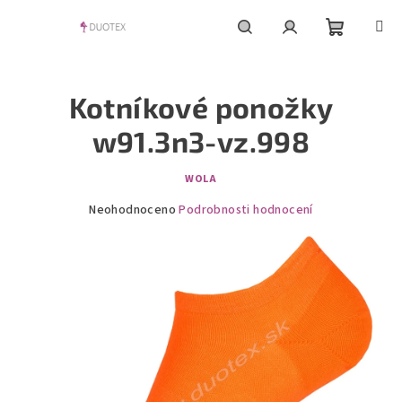
Přejít
na
obsah
Nákupní
Hledat
Přihlášení
Kotníkové ponožky
košík
w91.3n3-vz.998
WOLA
Průměrné
Neohodnoceno
Podrobnosti hodnocení
hodnocení
produktu
je
0,0
z
5
hvězdiček.