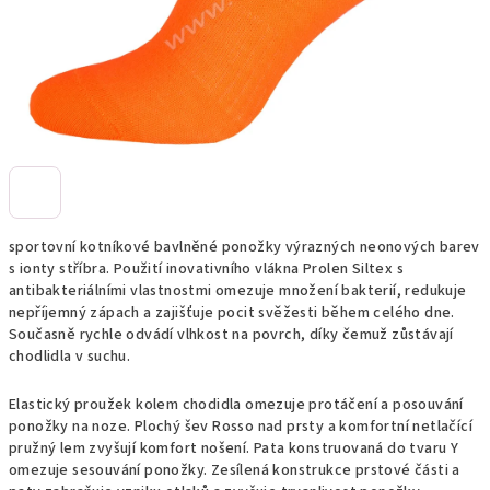
sportovní kotníkové bavlněné ponožky výrazných neonových barev
s ionty stříbra. Použití inovativního vlákna Prolen Siltex s
antibakteriálními vlastnostmi omezuje množení bakterií, redukuje
nepříjemný zápach a zajišťuje pocit svěžesti během celého dne.
Současně rychle odvádí vlhkost na povrch, díky čemuž zůstávají
chodlidla v suchu.
Elastický proužek kolem chodidla omezuje protáčení a posouvání
ponožky na noze. Plochý šev Rosso nad prsty a komfortní netlačící
pružný lem zvyšují komfort nošení. Pata konstruovaná do tvaru Y
omezuje sesouvání ponožky. Zesílená konstrukce prstové části a