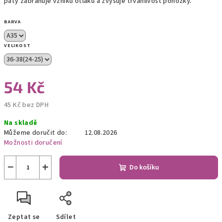
paty zabraňuje vzniku otlaků a zvyšuje trvanlivost ponožky.
BARVA
VELIKOST
54 Kč
45 Kč bez DPH
Měrná
Na skladě
cena:
Můžeme doručit do:
12.08.2026
Možnosti doručení
−
+
Do košíku
Zeptat se
Sdílet