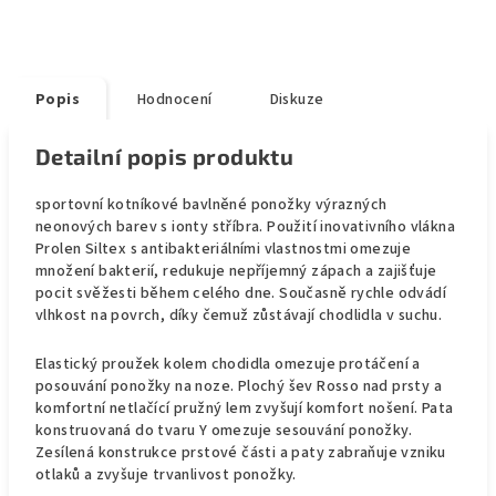
Popis
Hodnocení
Diskuze
Detailní popis produktu
sportovní kotníkové bavlněné ponožky výrazných
neonových barev s ionty stříbra. Použití inovativního vlákna
Prolen Siltex s antibakteriálními vlastnostmi omezuje
množení bakterií, redukuje nepříjemný zápach a zajišťuje
pocit svěžesti během celého dne. Současně rychle odvádí
vlhkost na povrch, díky čemuž zůstávají chodlidla v suchu.
Elastický proužek kolem chodidla omezuje protáčení a
posouvání ponožky na noze. Plochý šev Rosso nad prsty a
komfortní netlačící pružný lem zvyšují komfort nošení. Pata
konstruovaná do tvaru Y omezuje sesouvání ponožky.
Zesílená konstrukce prstové části a paty zabraňuje vzniku
otlaků a zvyšuje trvanlivost ponožky.