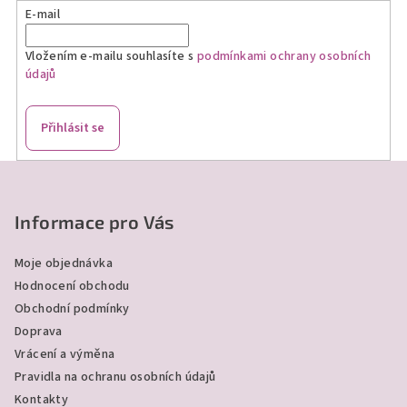
E-mail
Vložením e-mailu souhlasíte s
podmínkami ochrany osobních
údajů
Přihlásit se
Z
á
p
Informace pro Vás
a
Moje objednávka
t
Hodnocení obchodu
í
Obchodní podmínky
Doprava
Vrácení a výměna
Pravidla na ochranu osobních údajů
Kontakty