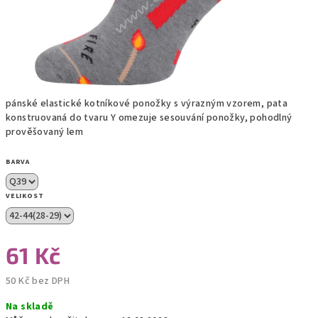
pánské elastické kotníkové ponožky s výrazným vzorem, pata
konstruovaná do tvaru Y omezuje sesouvání ponožky, pohodlný
prověšovaný lem
BARVA
VELIKOST
61 Kč
50 Kč bez DPH
Měrná
Na skladě
cena: