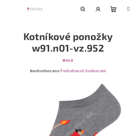
Přejít
na
obsah
Nákupní
Hledat
Přihlášení
Kotníkové ponožky
košík
w91.n01-vz.952
WOLA
Průměrné
Neohodnoceno
Podrobnosti hodnocení
hodnocení
produktu
je
0,0
z
5
hvězdiček.