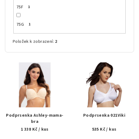
75F
1
75G
1
Položek k zobrazení:
2
V
ý
p
i
s
p
r
Podprsenka Ashley-mama-
Podprsenka 021Viki
o
bra
1 338 Kč
/ kus
535 Kč
/ kus
d