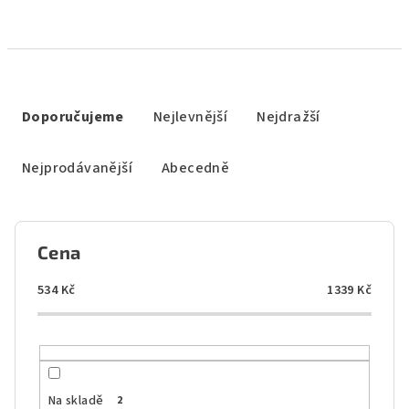
Ř
a
Doporučujeme
Nejlevnější
Nejdražší
z
e
Nejprodávanější
Abecedně
n
í
p
Cena
r
o
534
Kč
1339
Kč
d
u
k
t
Na skladě
2