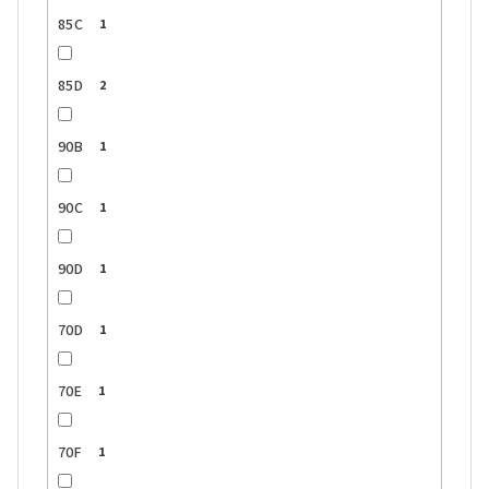
85C
1
85D
2
90B
1
90C
1
90D
1
70D
1
70E
1
70F
1