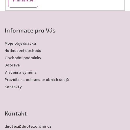
Přihlásit se
y
v
Z
ý
á
p
p
Informace pro Vás
i
a
s
Moje objednávka
u
t
Hodnocení obchodu
í
Obchodní podmínky
Doprava
Vrácení a výměna
Pravidla na ochranu osobních údajů
Kontakty
Kontakt
duotex
@
duotexonline.cz