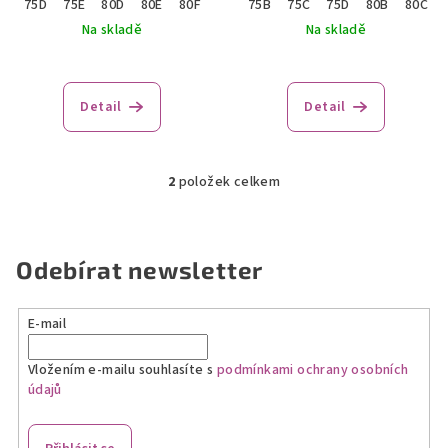
u
75D
75E
80D
80E
80F
80G
75B
85D
75C
70D
75D
70E
80B
70F
80C
75F
k
Na skladě
Na skladě
t
ů
Detail
Detail
2
položek celkem
O
v
l
á
Odebírat newsletter
d
a
E-mail
c
í
Vložením e-mailu souhlasíte s
podmínkami ochrany osobních
p
údajů
r
v
k