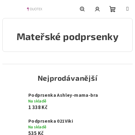
Přejít
na
obsah
Nákupní
Hledat
Přihlášení
Mateřské podprsenky
košík
Nejprodávanější
Podprsenka Ashley-mama-bra
Na skladě
1 338 Kč
Podprsenka 021Viki
Na skladě
535 Kč