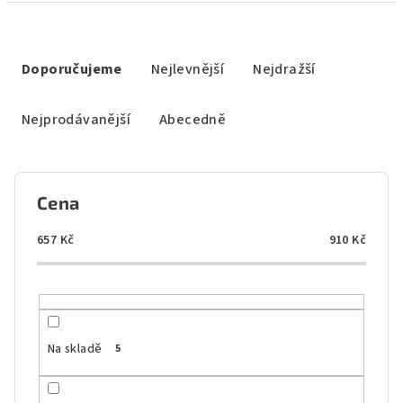
Ř
a
Doporučujeme
Nejlevnější
Nejdražší
z
e
Nejprodávanější
Abecedně
n
í
p
Cena
r
o
657
Kč
910
Kč
d
u
k
t
Na skladě
5
ů