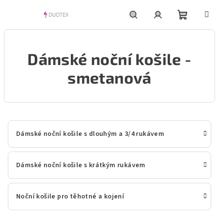
Přejít
na
obsah
Nákupní
Hledat
Přihlášení
Dámské noční košile -
košík
smetanová
Dámské noční košile s dlouhým a 3/4 rukávem
Dámské noční košile s krátkým rukávem
Noční košile pro těhotné a kojení