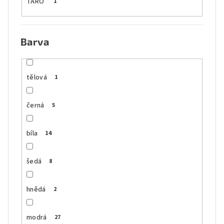
TARO
1
Barva
tělová
1
černá
5
bíla
14
šedá
8
hnědá
2
modrá
27