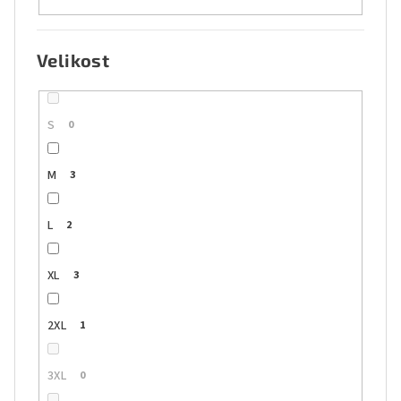
Velikost
S
0
M
3
L
2
XL
3
2XL
1
3XL
0