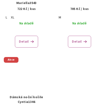
Mariella3543
722 Kč
/ kus
705 Kč
/ kus
L
XL
M
Na skladě
Na skladě
Detail
Detail
Akce
Dámská noční košile
Cyntia1346