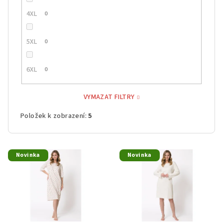
4XL
0
5XL
0
6XL
0
VYMAZAT FILTRY
Položek k zobrazení:
5
V
Novinka
Novinka
ý
p
i
s
p