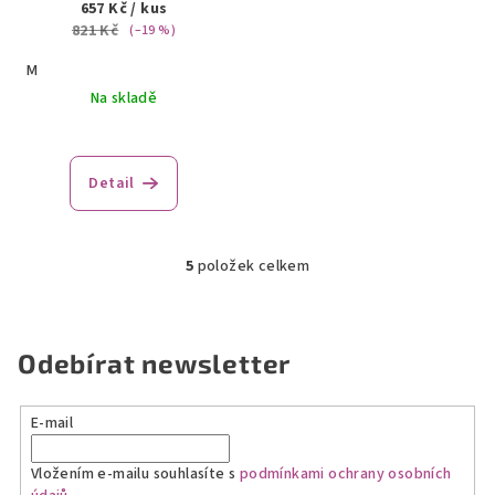
657 Kč
/ kus
821 Kč
(–19 %)
M
Na skladě
Detail
5
položek celkem
O
v
l
á
Odebírat newsletter
d
a
E-mail
c
í
Vložením e-mailu souhlasíte s
podmínkami ochrany osobních
p