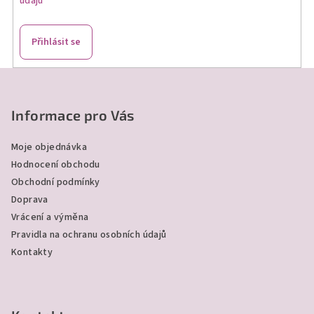
údajů
r
v
k
Přihlásit se
y
v
Z
ý
á
p
p
Informace pro Vás
i
a
s
Moje objednávka
u
t
Hodnocení obchodu
í
Obchodní podmínky
Doprava
Vrácení a výměna
Pravidla na ochranu osobních údajů
Kontakty