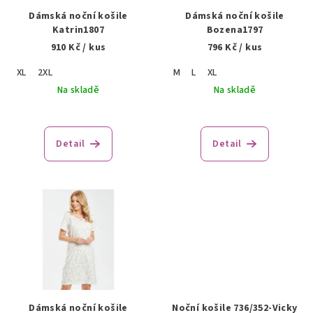
r
Dámská noční košile
Dámská noční košile
o
Katrin1807
Bozena1797
910 Kč
/ kus
796 Kč
/ kus
d
u
XL
2XL
M
L
XL
k
Na skladě
Na skladě
t
ů
Detail
Detail
Dámská noční košile
Noční košile 736/352-Vicky