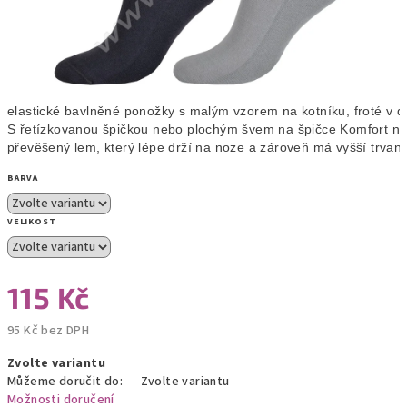
elastické bavlněné ponožky s malým vzorem na kotníku, froté v dol
S řetízkovanou špičkou nebo plochým švem na špičce Komfort no
převěšený lem, který lépe drží na noze a zároveň má vyšší trvanli
BARVA
VELIKOST
115 Kč
95 Kč bez DPH
Měrná
Zvolte variantu
cena:
Můžeme doručit do:
Zvolte variantu
Možnosti doručení