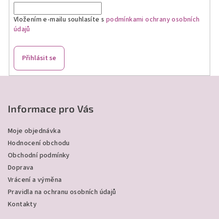
Vložením e-mailu souhlasíte s
podmínkami ochrany osobních
údajů
Přihlásit se
Z
á
p
Informace pro Vás
a
Moje objednávka
t
Hodnocení obchodu
í
Obchodní podmínky
Doprava
Vrácení a výměna
Pravidla na ochranu osobních údajů
Kontakty