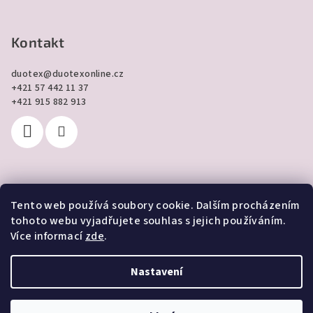
Kontakt
duotex
@
duotexonline.cz
+421 57 442 11 37
+421 915 882 913
Tento web používá soubory cookie. Dalším procházením
Přijímáme online platby
tohoto webu vyjadřujete souhlas s jejich používáním.
Více informací
zde
.
Nastavení
Copyright 2026
DUOTEX online
. Všechna práva vyhrazena.