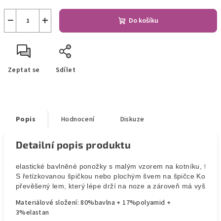
−
+
Do košíku
Zeptat se
Sdílet
Popis
Hodnocení
Diskuze
Detailní popis produktu
elastické bavlněné ponožky s malým vzorem na kotníku, froté v
S řetízkovanou špičkou nebo plochým švem na špičce Komfort
převěšený lem, který lépe drží na noze a zároveň má vyšší trv
Materiálové složení: 80%bavlna + 17%polyamid +
3%elastan