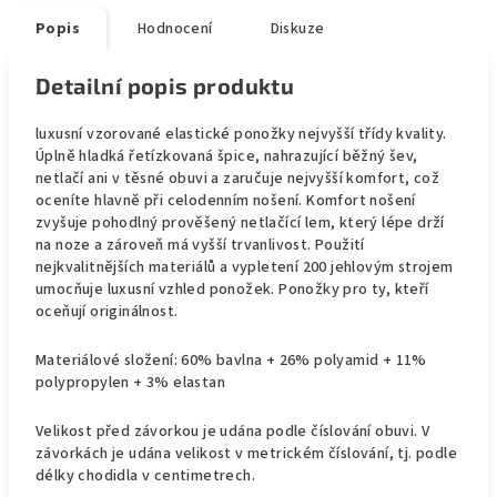
Popis
Hodnocení
Diskuze
Detailní popis produktu
luxusní vzorované elastické ponožky nejvyšší třídy kvality.
Úplně hladká řetízkovaná špice, nahrazující běžný šev,
netlačí ani v těsné obuvi a zaručuje nejvyšší komfort, což
oceníte hlavně při celodenním nošení. Komfort nošení
zvyšuje pohodlný prověšený netlačící lem, který lépe drží
na noze a zároveň má vyšší trvanlivost. Použití
nejkvalitnějších materiálů a vypletení 200 jehlovým strojem
umocňuje luxusní vzhled ponožek. Ponožky pro ty, kteří
oceňují originálnost.
Materiálové složení: 60% bavlna + 26% polyamid + 11%
polypropylen + 3% elastan
Velikost před závorkou je udána podle číslování obuvi. V
závorkách je udána velikost v metrickém číslování, tj. podle
délky chodidla v centimetrech.