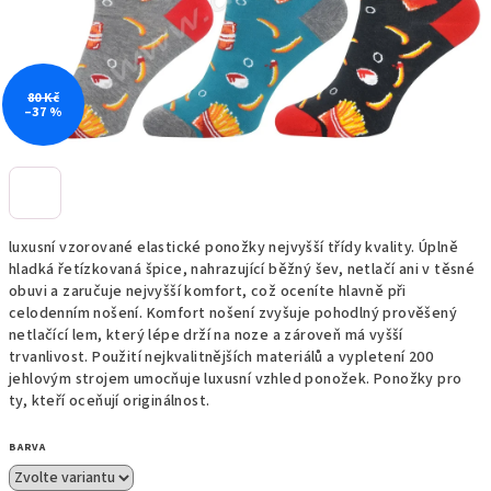
80 Kč
–37 %
luxusní vzorované elastické ponožky nejvyšší třídy kvality. Úplně
hladká řetízkovaná špice, nahrazující běžný šev, netlačí ani v těsné
obuvi a zaručuje nejvyšší komfort, což oceníte hlavně při
celodenním nošení. Komfort nošení zvyšuje pohodlný prověšený
netlačící lem, který lépe drží na noze a zároveň má vyšší
trvanlivost. Použití nejkvalitnějších materiálů a vypletení 200
jehlovým strojem umocňuje luxusní vzhled ponožek. Ponožky pro
ty, kteří oceňují originálnost.
BARVA