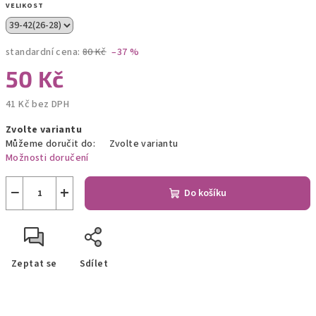
VELIKOST
standardní cena:
80 Kč
–37 %
50 Kč
41 Kč bez DPH
Měrná
Zvolte variantu
cena:
Můžeme doručit do:
Zvolte variantu
Možnosti doručení
−
+
Do košíku
Zeptat se
Sdílet