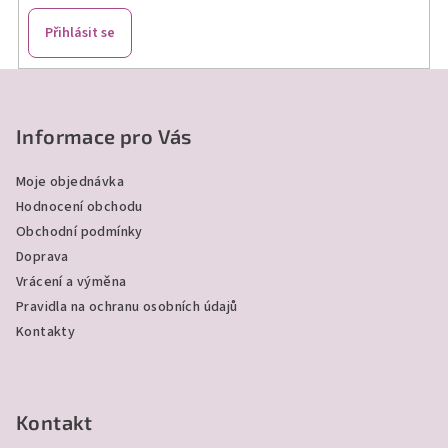
Přihlásit se
Z
á
p
Informace pro Vás
a
Moje objednávka
t
Hodnocení obchodu
í
Obchodní podmínky
Doprava
Vrácení a výměna
Pravidla na ochranu osobních údajů
Kontakty
Kontakt