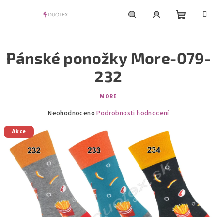
Přejít
na
obsah
Nákupní
Hledat
Přihlášení
Pánské ponožky More-079-
košík
232
MORE
Průměrné
Neohodnoceno
Podrobnosti hodnocení
hodnocení
Akce
produktu
je
0,0
z
5
hvězdiček.