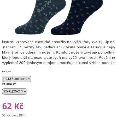
luxusní vzorované elastické ponožky nejvyšší třídy kvality. Úplně 
 nahrazující běžný šev, netlačí ani v těsné obuvi a zaručuje nejvy
hlavně při celodenním nošení. Komfort nošení zvyšuje pohodlný p
který lépe drží na noze a zároveň má vyšší trvanlivost. Použití nej
vypletení 200 jehlovým strojem umocňuje luxusní vzhled ponožek
BARVA
VELIKOST
62 Kč
51 Kč bez DPH