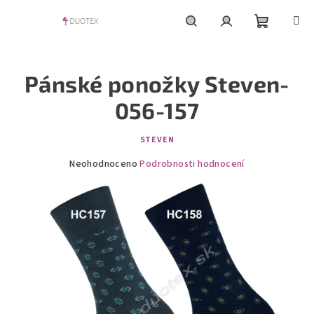
Přejít
na
obsah
Nákupní
Hledat
Přihlášení
Pánské ponožky Steven-
košík
056-157
STEVEN
Průměrné
Neohodnoceno
Podrobnosti hodnocení
hodnocení
produktu
je
0,0
z
5
hvězdiček.