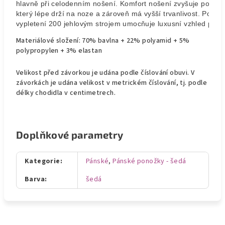
hlavně při celodenním nošení. Komfort nošení zvyšuje pohodln
který lépe drží na noze a zároveň má vyšší trvanlivost. Použití
vypletení 200 jehlovým strojem umocňuje luxusní vzhled pono
Materiálové složení: 70% bavlna + 22% polyamid + 5%
polypropylen + 3% elastan
Velikost před závorkou je udána podle číslování obuvi. V
závorkách je udána velikost v metrickém číslování, tj. podle
délky chodidla v centimetrech.
Doplňkové parametry
Kategorie
:
Pánské
,
Pánské ponožky - šedá
Barva
:
šedá