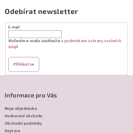
Odebírat newsletter
E-mail
Vložením e-mailu souhlasíte s
podmínkami ochrany osobních
údajů
Přihlásit se
Z
á
p
Informace pro Vás
a
Moje objednávka
t
Hodnocení obchodu
í
Obchodní podmínky
Doprava