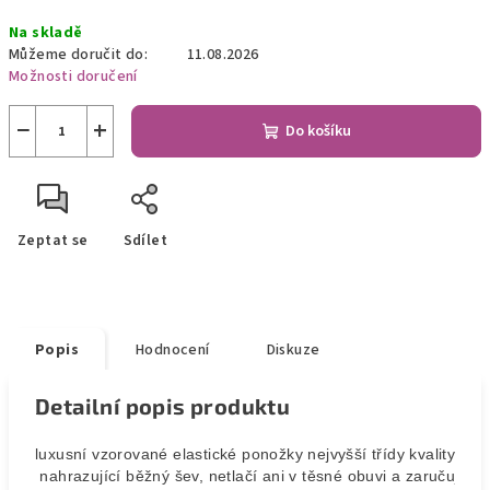
Měrná
Na skladě
cena:
Můžeme doručit do:
11.08.2026
Možnosti doručení
−
+
Do košíku
Zeptat se
Sdílet
Popis
Hodnocení
Diskuze
Detailní popis produktu
luxusní vzorované elastické ponožky nejvyšší třídy kvality. Úp
 nahrazující běžný šev, netlačí ani v těsné obuvi a zaručuje ne