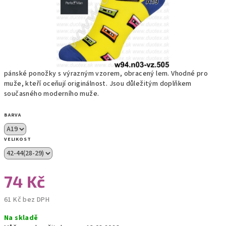
pánské ponožky s výrazným vzorem, obracený lem. Vhodné pro
muže, kteří oceňují originálnost. Jsou důležitým doplňkem
současného moderního muže.
BARVA
VELIKOST
74 Kč
61 Kč bez DPH
Měrná
Na skladě
cena: