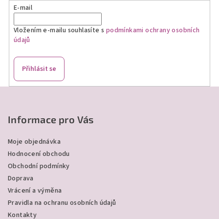
E-mail
Vložením e-mailu souhlasíte s
podmínkami ochrany osobních
údajů
Přihlásit se
Z
á
p
Informace pro Vás
a
Moje objednávka
t
Hodnocení obchodu
í
Obchodní podmínky
Doprava
Vrácení a výměna
Pravidla na ochranu osobních údajů
Kontakty