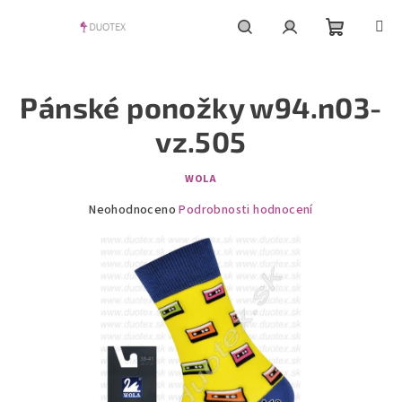
Přejít
na
obsah
Nákupní
Hledat
Přihlášení
Pánské ponožky w94.n03-
košík
vz.505
WOLA
Průměrné
Neohodnoceno
Podrobnosti hodnocení
hodnocení
produktu
je
0,0
z
5
hvězdiček.