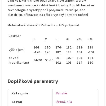
pánské luxusní tričko bez rukávů s výstřihem tvaru V
vyrobeno z vysoce kvalitní tenké bavlny. Použití bezešvé
technologie a vysoký podíl polyamidu zaručuje jeho
elasticitu, přilnavost na tělo a vysoký komfort nošení
Materiálové složení: 55%bavlna + 45%polyamid
velikost
S
M
L
XL
2XL
3XL
164
170-
176-
182-
188-
188
výška (cm)
-170
176
182
188
194
-194
obvod
96-
102-
108-
114-
84-90
90-96
hrudníku (cm)
102
108
114
120
Doplňkové parametry
Kategorie
:
Pánské
Barva
:
černá
,
bíla