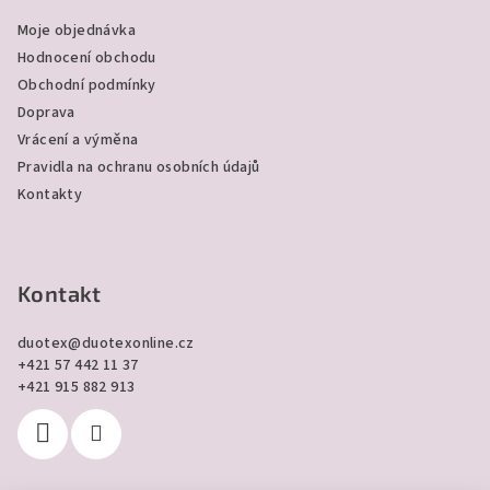
a
Moje objednávka
t
Hodnocení obchodu
í
Obchodní podmínky
Doprava
Vrácení a výměna
Pravidla na ochranu osobních údajů
Kontakty
Kontakt
duotex
@
duotexonline.cz
+421 57 442 11 37
+421 915 882 913