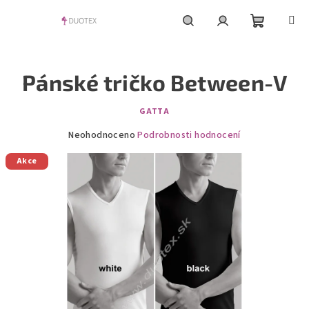
Přejít
na
obsah
Nákupní
Hledat
Přihlášení
Pánské tričko Between-V
košík
GATTA
Průměrné
Neohodnoceno
Podrobnosti hodnocení
hodnocení
Akce
produktu
je
0,0
z
5
hvězdiček.