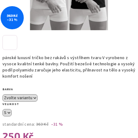
363 Kč
–31 %
pánské luxusní tričko bez rukávů s výstřihem tvaru V vyrobeno z
vysoce kvalitní tenké bavlny. Použití bezešvé technologie a vysoký
podíl polyamidu zaručuje jeho elasticitu, přilnavost na tělo a vysoký
komfort nošení
BARVA
VELIKOST
standardní cena:
363 Kč
–31 %
250 Kč