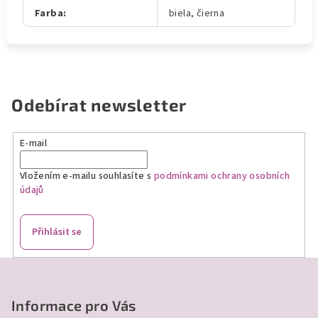
Farba
:
biela, čierna
Odebírat newsletter
E-mail
Vložením e-mailu souhlasíte s
podmínkami ochrany osobních
údajů
Přihlásit se
Z
á
p
Informace pro Vás