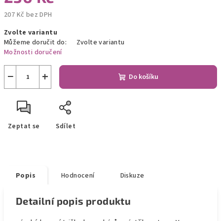
207 Kč bez DPH
Měrná
Zvolte variantu
cena:
Můžeme doručit do:
Zvolte variantu
Možnosti doručení
−
+
Do košíku
Zeptat se
Sdílet
Popis
Hodnocení
Diskuze
Detailní popis produktu