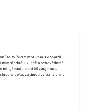
e
kní se zvířecím motivem. Leopardí
obí mimořádně luxusně a sebevědomě.
é milují módu a chtějí zaujmout.
slnou siluetu, zatímco výrazný print