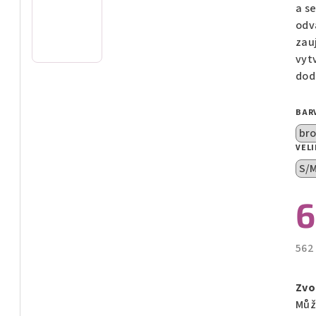
z
a s
5
odv
hvě
zau
vyt
dod
BAR
VEL
6
562
Měr
cen
Zvo
Můž