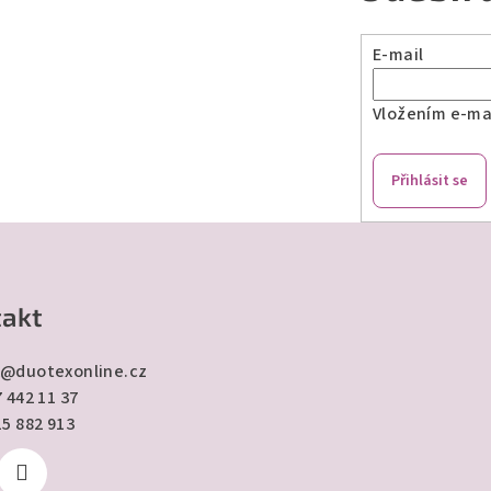
E-mail
Vložením e-mai
Přihlásit se
akt
@
duotexonline.cz
 442 11 37
15 882 913