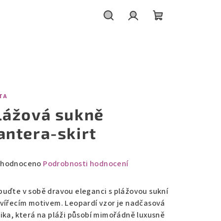
Hledat
Přihlášení
Nákupní
košík
TA
lážová sukně
antera-skirt
měrné
hodnoceno
Podrobnosti hodnocení
nocení
duktu
buďte v sobě dravou eleganci s plážovou sukní
zvířecím motivem. Leopardí vzor je nadčasová
sika, která na pláži působí mimořádně luxusně