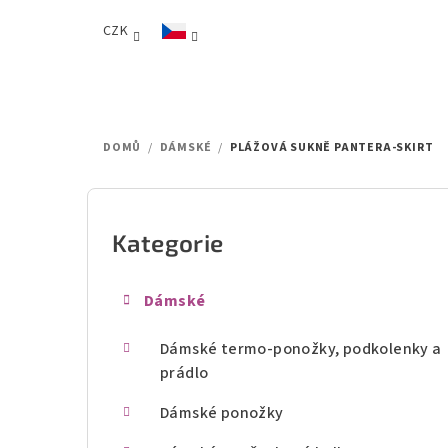
Přejít
CZK
na
obsah
DOMŮ
/
DÁMSKÉ
/
PLÁŽOVÁ SUKNĚ PANTERA-SKIRT
P
o
Kategorie
Přeskočit
kategorie
s
Dámské
t
Dámské termo-ponožky, podkolenky a
r
prádlo
a
Dámské ponožky
n