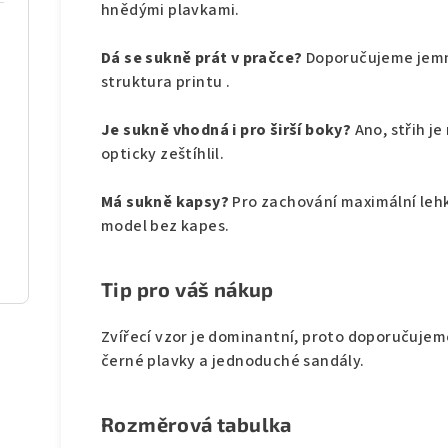
hnědými plavkami.
Dá se sukně prát v pračce?
Doporučujeme jemn
struktura printu .
Je sukně vhodná i pro širší boky?
Ano, střih j
opticky zeštíhlil.
Má sukně kapsy?
Pro zachování maximální lehk
model bez kapes.
Tip pro váš nákup
Zvířecí vzor je dominantní, proto doporučujeme
černé plavky a jednoduché sandály.
Rozměrová tabulka