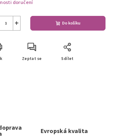
nosti doručení
+
Do košíku
sk
Zeptat se
Sdílet
 doprava
Evropská kvalita
a