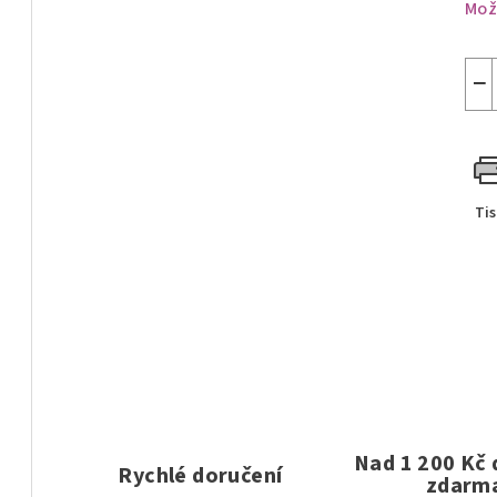
Mož
−
Ti
Nad 1 200 Kč
Rychlé doručení
zdarm