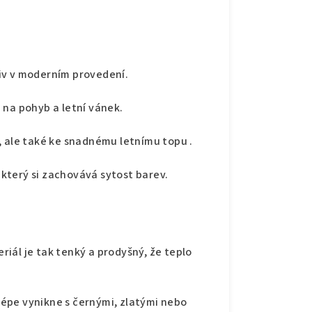
iv v moderním provedení.
 na pohyb a letní vánek.
, ale také ke snadnému letnímu topu .
který si zachovává sytost barev.
riál je tak tenký a prodyšný, že teplo
lépe vynikne s černými, zlatými nebo