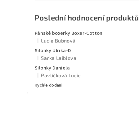
Poslední hodnocení produktů
Pánské boxerky Boxer-Cotton
|
Lucie Bubnová
Hodnocení produktu je 5 z 5 hvězdiček.
Silonky Ulrika-D
|
Sarka Laiblova
Hodnocení produktu je 5 z 5 hvězdiček.
Silonky Daniela
|
Pavlíčková Lucie
Hodnocení produktu je 5 z 5 hvězdiček.
Rychle dodani