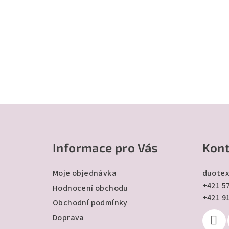
Z
á
Informace pro Vás
Kont
p
a
Moje objednávka
duotex
+421 57
t
Hodnocení obchodu
+421 9
Obchodní podmínky
í
Doprava