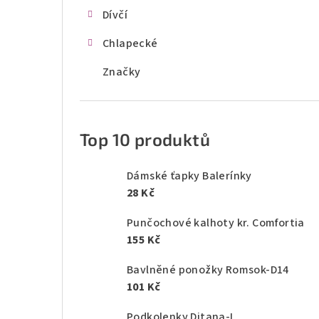
Dívčí
Chlapecké
Značky
Top 10 produktů
Dámské ťapky Balerínky
28 Kč
Punčochové kalhoty kr. Comfortia
155 Kč
Bavlněné ponožky Romsok-D14
101 Kč
Podkolenky Ditana-L