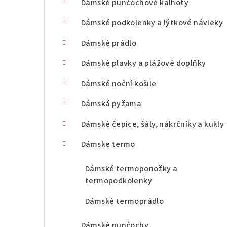
Dámské punčochové kalhoty
n
Dámské podkolenky a lýtkové návleky
í
Dámské prádlo
p
Dámské plavky a plážové doplňky
a
Dámské noční košile
n
Dámská pyžama
e
l
Dámské čepice, šály, nákrčníky a kukly
Dámske termo
Dámské termoponožky a
termopodkolenky
Dámské termoprádlo
Dámské punčochy