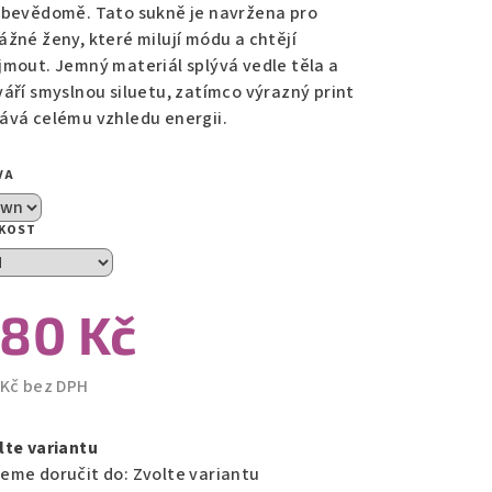
ebevědomě. Tato sukně je navržena pro
ážné ženy, které milují módu a chtějí
zdiček.
jmout. Jemný materiál splývá vedle těla a
váří smyslnou siluetu, zatímco výrazný print
ává celému vzhledu energii.
VA
IKOST
80 Kč
 Kč bez DPH
ná
a:
lte variantu
eme doručit do:
Zvolte variantu