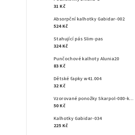
31 Kč
Absorpční kalhotky Gabidar-002
524 Kč
Stahující pás Slim-pas
324 Kč
Punčochové kalhoty Alunia20
83 Kč
Dětské ťapky w41.004
32 Kč
Vzorované ponožky Skarpol-080-kaktus
50 Kč
Kalhotky Gabidar-034
225 Kč