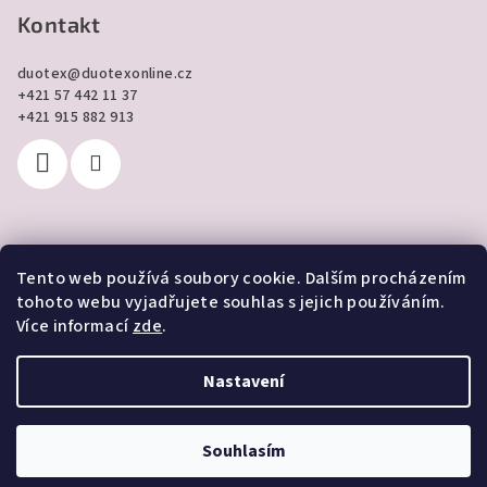
Kontakt
duotex
@
duotexonline.cz
+421 57 442 11 37
+421 915 882 913
Tento web používá soubory cookie. Dalším procházením
Přijímáme online platby
tohoto webu vyjadřujete souhlas s jejich používáním.
Více informací
zde
.
Nastavení
Copyright 2026
DUOTEX online
. Všechna práva vyhrazena.
Souhlasím
Vytvořil Shoptet