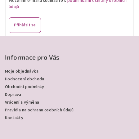
Vložením e-mailu souhlasíte s
podmínkami ochrany osobních
údajů
Přihlásit se
Z
á
p
Informace pro Vás
a
Moje objednávka
t
Hodnocení obchodu
í
Obchodní podmínky
Doprava
Vrácení a výměna
Pravidla na ochranu osobních údajů
Kontakty