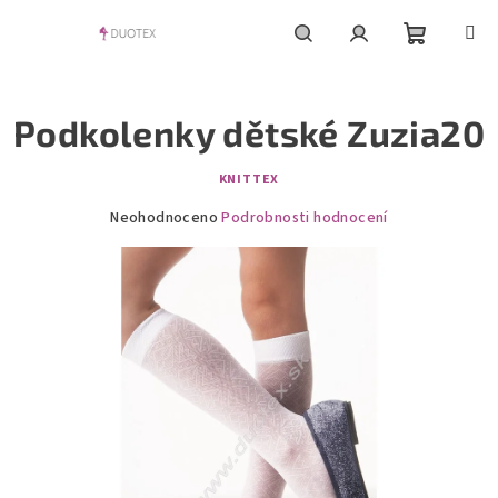
Přejít
na
obsah
Nákupní
Hledat
Přihlášení
Podkolenky dětské Zuzia20
košík
KNITTEX
Průměrné
Neohodnoceno
Podrobnosti hodnocení
hodnocení
produktu
je
0,0
z
5
hvězdiček.