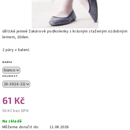
dětské jemné žakárové podkolenky s krásným staženým ozdobným
lemem, 20den.
2 páry v balení.
BARVA
VELIKOST
61 Kč
50 Kč bez DPH
Měrná
Na skladě
cena:
Můžeme doručit do:
11.08.2026