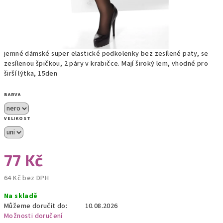
jemné dámské super elastické podkolenky bez zesílené paty, se
zesílenou špičkou, 2 páry v krabičce. Mají široký lem, vhodné pro
širší lýtka, 15den
BARVA
VELIKOST
77 Kč
64 Kč bez DPH
Měrná
Na skladě
cena:
Můžeme doručit do:
10.08.2026
Možnosti doručení