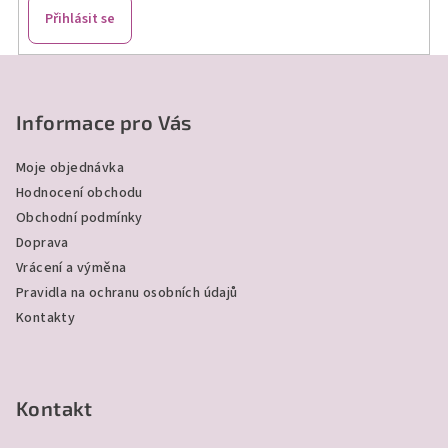
Přihlásit se
Z
á
p
Informace pro Vás
a
Moje objednávka
t
Hodnocení obchodu
í
Obchodní podmínky
Doprava
Vrácení a výměna
Pravidla na ochranu osobních údajů
Kontakty
Kontakt