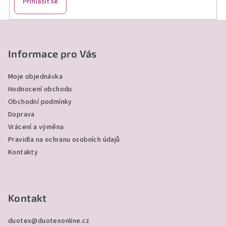
Přihlásit se
Z
á
p
Informace pro Vás
a
Moje objednávka
t
Hodnocení obchodu
í
Obchodní podmínky
Doprava
Vrácení a výměna
Pravidla na ochranu osobních údajů
Kontakty
Kontakt
duotex
@
duotexonline.cz