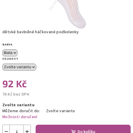
dětské bavlněné háčkované podkolenky
BARVA
VELIKOST
92 Kč
76 Kč bez DPH
Měrná
Zvolte variantu
cena:
Můžeme doručit do:
Zvolte variantu
Možnosti doručení
−
+
Do košíku