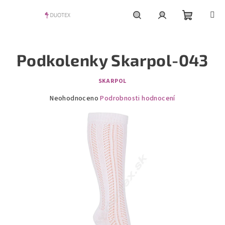
Přejít
na
obsah
Nákupní
Hledat
Přihlášení
Podkolenky Skarpol-043
košík
SKARPOL
Průměrné
Neohodnoceno
Podrobnosti hodnocení
hodnocení
produktu
je
0,0
z
5
hvězdiček.