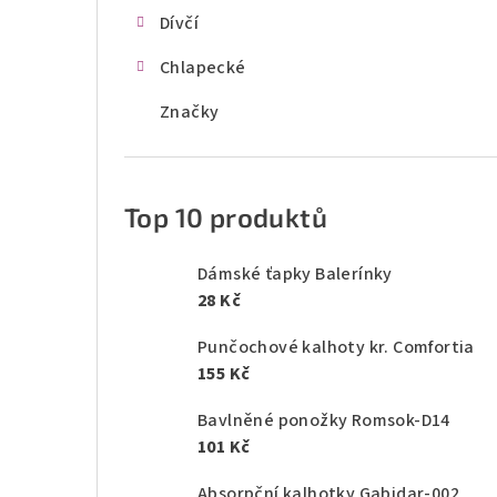
Dívčí
Chlapecké
Značky
Top 10 produktů
Dámské ťapky Balerínky
28 Kč
Punčochové kalhoty kr. Comfortia
155 Kč
Bavlněné ponožky Romsok-D14
101 Kč
Absorpční kalhotky Gabidar-002