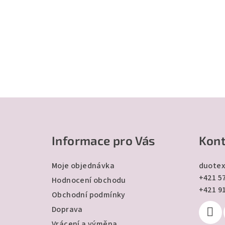
Z
á
Informace pro Vás
Kont
p
a
Moje objednávka
duotex
+421 57
t
Hodnocení obchodu
+421 9
Obchodní podmínky
í
Doprava
Vrácení a výměna