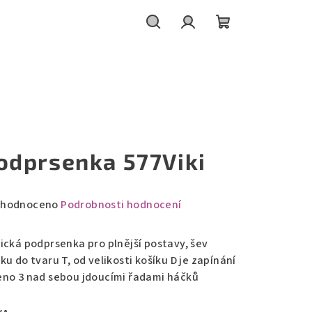
Hledat
Přihlášení
Nákupní
košík
odprsenka 577Viki
měrné
hodnoceno
Podrobnosti hodnocení
nocení
duktu
sická podprsenka pro plnější postavy, šev
ku do tvaru T, od velikosti košíku D je zapínání
eno 3 nad sebou jdoucími řadami háčků