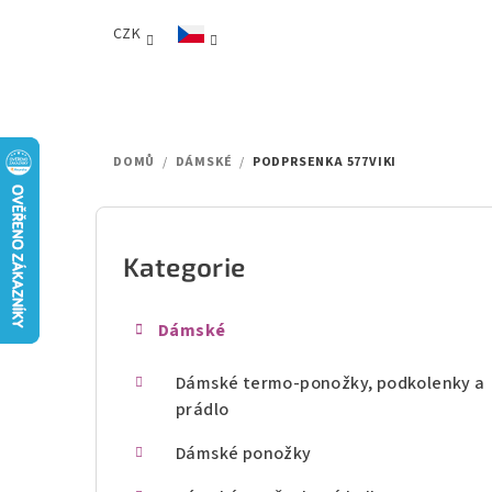
Přejít
CZK
na
obsah
DOMŮ
/
DÁMSKÉ
/
PODPRSENKA 577VIKI
P
o
Kategorie
Přeskočit
kategorie
s
Dámské
t
Dámské termo-ponožky, podkolenky a
r
prádlo
a
Dámské ponožky
n