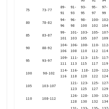
90
92
94
89-
91-
93-
95-
97-
75
73-77
91
93
95
97
99
94-
96-
98-
100-
102
80
78-82
96
98
100
102
104
99-
101-
103-
105-
107
85
83-87
101
103
105
107
109
104-
106-
108-
110-
112
90
88-92
106
108
110
112
114
109-
111-
113-
115-
117
95
93-97
111
113
115
117
119
114-
116-
118-
120-
122
100
98-102
116
118
120
122
124
121-
123-
125-
127
105
103-107
123
125
127
129
126-
128-
130-
132
110
108-112
128
130
132
134
131-
133-
135-
137