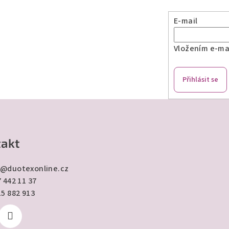
E-mail
Vložením e-mai
Přihlásit se
akt
@
duotexonline.cz
 442 11 37
15 882 913