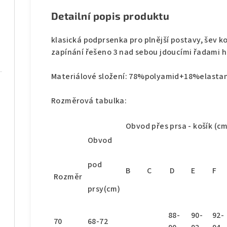
Detailní popis produktu
klasická podprsenka pro plnější postavy, šev koš
zapínání řešeno 3 nad sebou jdoucími řadami 
Materiálové složení: 78%polyamid+18%elast
Rozměrová tabulka:
Obvod přes prsa
- košík (cm
Obvod
pod
B
C
D
E
F
Rozměr
prsy(cm)
88-
90-
92-
70
68-72