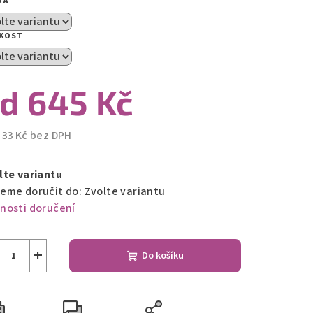
VA
zdiček.
IKOST
od
645 Kč
533 Kč
bez DPH
ná
a:
lte variantu
eme doručit do:
Zvolte variantu
nosti doručení
+
Do košíku