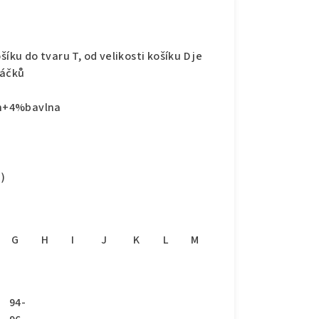
íku do tvaru T, od velikosti košíku D je
háčků
an+4%bavlna
)
G
H
I
J
K
L
M
94-