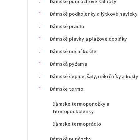
Dámské punčochové kalhoty
n
Dámské podkolenky a lýtkové návleky
í
Dámské prádlo
p
Dámské plavky a plážové doplňky
a
Dámské noční košile
n
Dámská pyžama
e
l
Dámské čepice, šály, nákrčníky a kukly
Dámske termo
Dámské termoponožky a
termopodkolenky
Dámské termoprádlo
Dámské punčochy