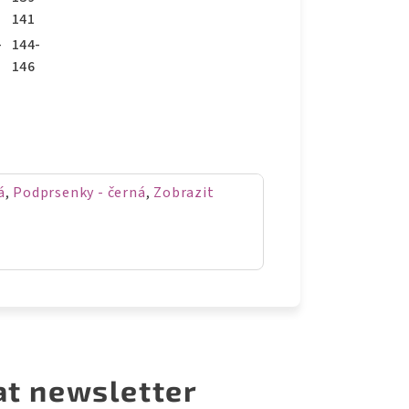
141
-
144-
146
á
,
Podprsenky - černá
,
Zobrazit
at newsletter