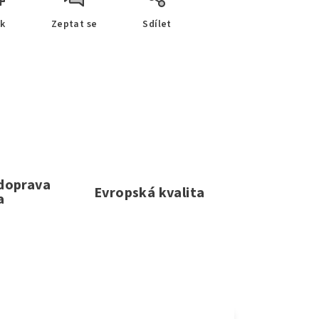
sk
Zeptat se
Sdílet
 doprava
Evropská kvalita
a
e