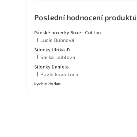
Poslední hodnocení produktů
Pánské boxerky Boxer-Cotton
|
Lucie Bubnová
Hodnocení produktu je 5 z 5 hvězdiček.
Silonky Ulrika-D
|
Sarka Laiblova
Hodnocení produktu je 5 z 5 hvězdiček.
Silonky Daniela
|
Pavlíčková Lucie
Hodnocení produktu je 5 z 5 hvězdiček.
Rychle dodani