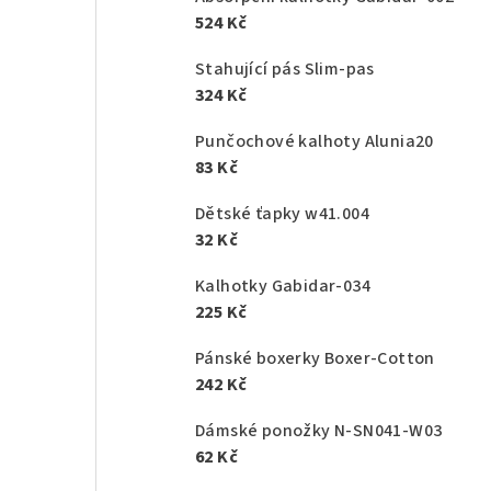
524 Kč
Stahující pás Slim-pas
324 Kč
Punčochové kalhoty Alunia20
83 Kč
Dětské ťapky w41.004
32 Kč
Kalhotky Gabidar-034
225 Kč
Pánské boxerky Boxer-Cotton
242 Kč
Dámské ponožky N-SN041-W03
62 Kč