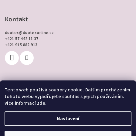
Kontakt
duotex
@
duotexonline.cz
+421 57 442 11 37
+421 915 882 913
Tento web používá soubory cookie. Dalším procházením
Přijímáme online platby
tohoto webu vyjadřujete souhlas s jejich používáním.
Více informací
zde
.
Nastavení
Copyright 2026
DUOTEX online
. Všechna práva vyhrazena.