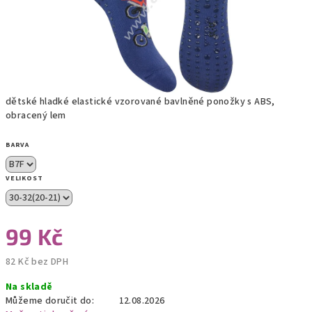
dětské hladké elastické vzorované bavlněné ponožky s ABS,
obracený lem
BARVA
VELIKOST
99 Kč
82 Kč bez DPH
Měrná
Na skladě
cena:
Můžeme doručit do:
12.08.2026