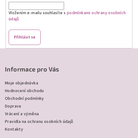
Vložením e-mailu souhlasíte s
podmínkami ochrany osobních
údajů
Přihlásit se
Z
á
p
Informace pro Vás
a
Moje objednávka
t
Hodnocení obchodu
í
Obchodní podmínky
Doprava
Vrácení a výměna
Pravidla na ochranu osobních údajů
Kontakty