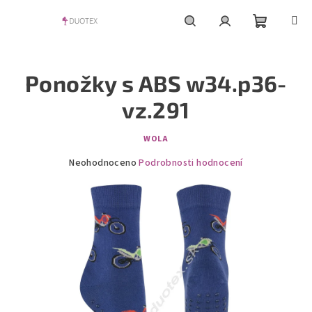
Přejít
na
obsah
Nákupní
Hledat
Přihlášení
Ponožky s ABS w34.p36-
košík
vz.291
WOLA
Průměrné
Neohodnoceno
Podrobnosti hodnocení
hodnocení
produktu
je
0,0
z
5
hvězdiček.