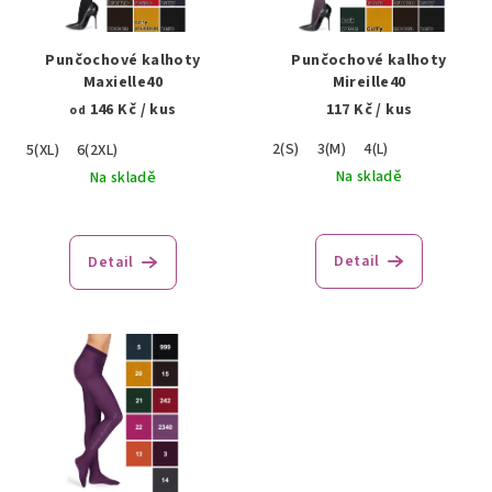
p
r
Punčochové kalhoty
Punčochové kalhoty
o
Maxielle40
Mireille40
146 Kč
/ kus
117 Kč
/ kus
d
od
u
2(S)
3(M)
4(L)
5(XL)
6(2XL)
k
Na skladě
Na skladě
t
ů
Detail
Detail