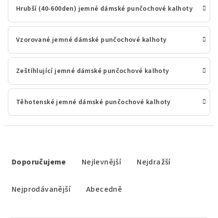
Hrubší (40-600den) jemné dámské punčochové kalhoty
Vzorované jemné dámské punčochové kalhoty
Zeštíhlující jemné dámské punčochové kalhoty
Těhotenské jemné dámské punčochové kalhoty
Ř
a
Doporučujeme
Nejlevnější
Nejdražší
z
e
Nejprodávanější
Abecedně
n
í