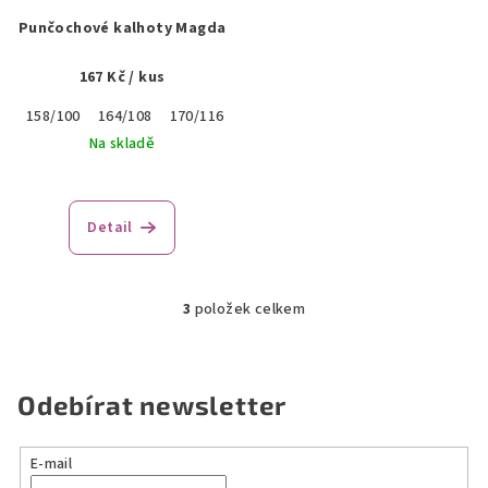
Punčochové kalhoty Magda
167 Kč
/ kus
158/100
164/108
170/116
176/108
176/116
182/108
188/
Na skladě
Průměrné
hodnocení
produktu
Detail
je
5,0
z
5
3
položek celkem
O
hvězdiček.
v
l
á
Odebírat newsletter
d
a
E-mail
c