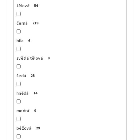
tělová
54
černá
219
bíla
6
světlá tělová
9
šedá
25
hnědá
14
modrá
9
béžová
29