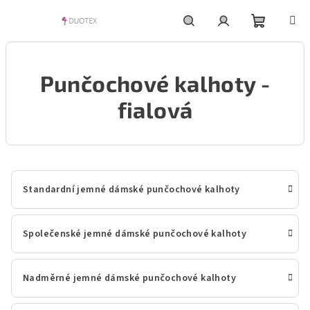
Přejít
na
obsah
Nákupní
Hledat
Přihlášení
Punčochové kalhoty -
košík
fialová
Standardní jemné dámské punčochové kalhoty
Společenské jemné dámské punčochové kalhoty
Nadměrné jemné dámské punčochové kalhoty