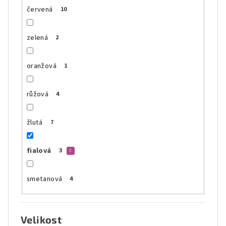
červená
10
zelená
2
oranžová
1
růžová
4
žlutá
7
fialová
3
smetanová
4
Velikost