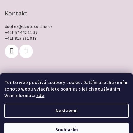
Kontakt
duotex
@
duotexonline.cz
+421 57 442 11 37
+421 915 882 913
Tento web používá soubory cookie. Dalším procházením
Přijímáme online platby
tohoto webu vyjadřujete souhlas s jejich používáním.
Více informací
zde
.
Nastavení
Copyright 2026
DUOTEX online
. Všechna práva vyhrazena.
Souhlasím