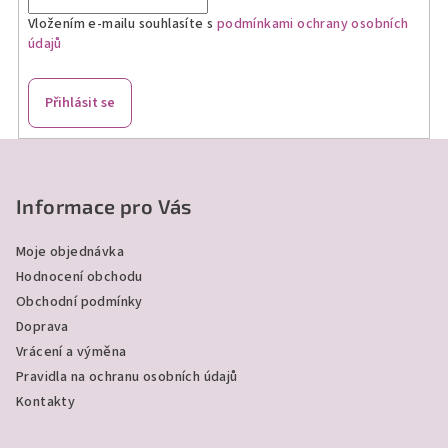
í
Vložením e-mailu souhlasíte s
podmínkami ochrany osobních
p
údajů
r
v
k
Přihlásit se
y
v
Z
ý
á
p
p
Informace pro Vás
i
a
s
Moje objednávka
u
t
Hodnocení obchodu
í
Obchodní podmínky
Doprava
Vrácení a výměna
Pravidla na ochranu osobních údajů
Kontakty