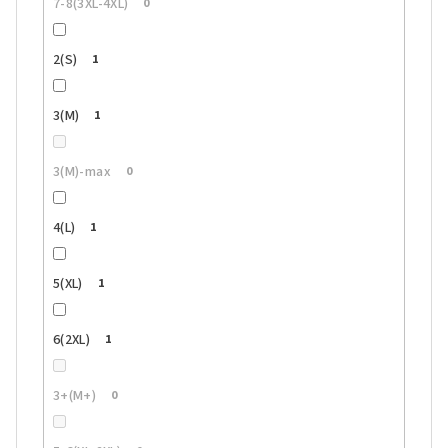
7-8(3XL-4XL)
0
2(S)
1
3(M)
1
3(M)-max
0
4(L)
1
5(XL)
1
6(2XL)
1
3+(M+)
0