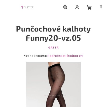
Přejít
na
obsah
Nákupní
Hledat
Přihlášení
Punčochové kalhoty
košík
Funny20-vz.05
GATTA
Průměrné
Neohodnoceno
Podrobnosti hodnocení
hodnocení
produktu
je
0,0
z
5
hvězdiček.