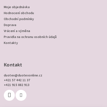
a
Moje objednávka
t
Hodnocení obchodu
í
Obchodní podmínky
Doprava
Vrácení a výměna
Pravidla na ochranu osobních údajů
Kontakty
Kontakt
duotex
@
duotexonline.cz
+421 57 442 11 37
+421 915 882 913