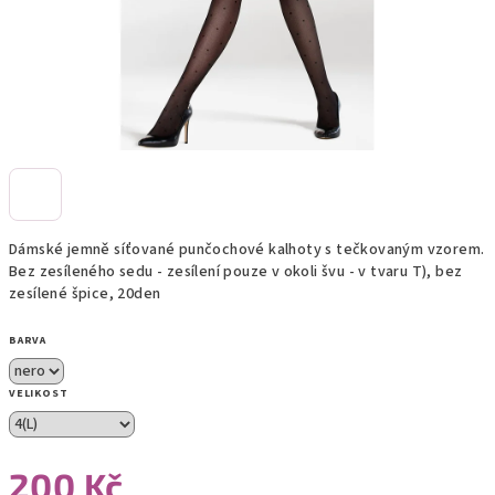
Dámské jemně síťované punčochové kalhoty s tečkovaným vzorem.
Bez zesíleného sedu - zesílení pouze v okoli švu - v tvaru T), bez
zesílené špice, 20den
BARVA
VELIKOST
200 Kč