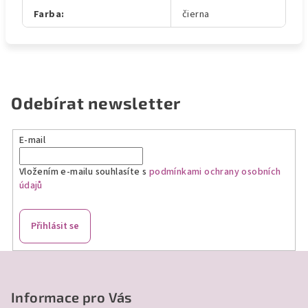
Farba
:
čierna
Odebírat newsletter
E-mail
Vložením e-mailu souhlasíte s
podmínkami ochrany osobních
údajů
Přihlásit se
Z
á
p
Informace pro Vás