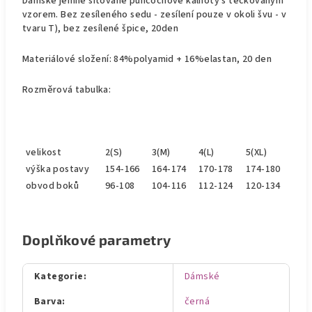
Dámské jemně síťované punčochové kalhoty s tečkovaným
vzorem. Bez zesíleného sedu - zesílení pouze v okoli švu - v
tvaru T), bez zesílené špice, 20den
Materiálové složení: 84%polyamid + 16%elastan, 20 den
Rozměrová tabulka:
velikost
2(S)
3(M)
4(L)
5(XL)
výška postavy
154-166
164-174
170-178
174-180
obvod boků
96-108
104-116
112-124
120-134
Doplňkové parametry
Kategorie
:
Dámské
Barva
:
černá