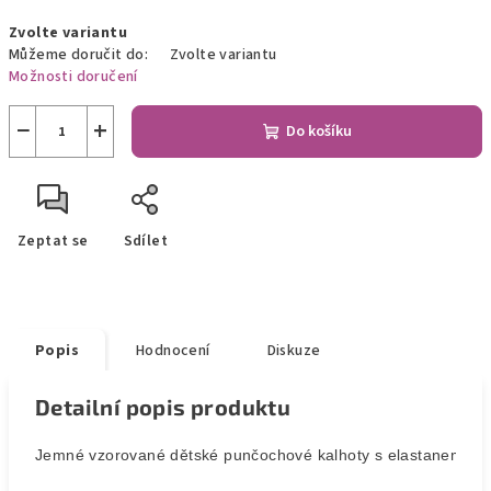
Měrná
Zvolte variantu
cena:
Můžeme doručit do:
Zvolte variantu
Možnosti doručení
−
+
Do košíku
Zeptat se
Sdílet
Popis
Hodnocení
Diskuze
Detailní popis produktu
Jemné vzorované dětské punčochové kalhoty s elastanem.