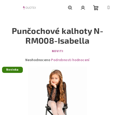
Přejít
na
obsah
Nákupní
Hledat
Přihlášení
Punčochové kalhoty N-
košík
RM008-Isabella
NOVITI
Průměrné
Neohodnoceno
Podrobnosti hodnocení
hodnocení
Novinka
produktu
je
0,0
z
5
hvězdiček.