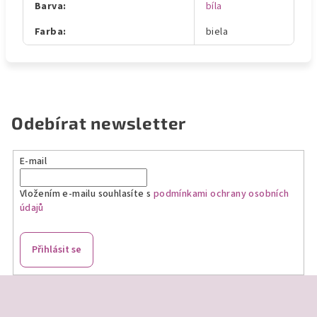
Barva
:
bíla
Farba
:
biela
Odebírat newsletter
E-mail
Vložením e-mailu souhlasíte s
podmínkami ochrany osobních
údajů
Přihlásit se
Z
á