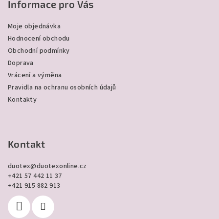
p
Informace pro Vás
a
Moje objednávka
t
Hodnocení obchodu
í
Obchodní podmínky
Doprava
Vrácení a výměna
Pravidla na ochranu osobních údajů
Kontakty
Kontakt
duotex
@
duotexonline.cz
+421 57 442 11 37
+421 915 882 913