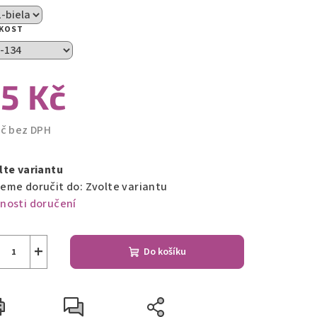
IKOST
zdiček.
5 Kč
Kč bez DPH
ná
a:
lte variantu
eme doručit do:
Zvolte variantu
nosti doručení
+
Do košíku