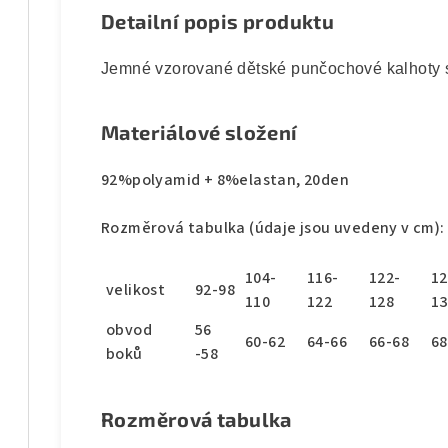
Detailní popis produktu
Jemné vzorované dětské punčochové kalhoty 
Materiálové složení
92%polyamid + 8%elastan, 20den
Rozměrová tabulka (údaje jsou uvedeny v cm):
104-
116-
122-
12
velikost
92-98
110
122
128
13
obvod
56
60-62
64-66
66-68
68
boků
-58
Rozměrová tabulka