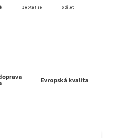
sk
Zeptat se
Sdílet
 doprava
Evropská kvalita
a
e