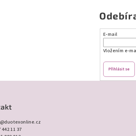
Odebír
E-mail
Vložením e-mai
Přihlásit se
akt
@
duotexonline.cz
 442 11 37