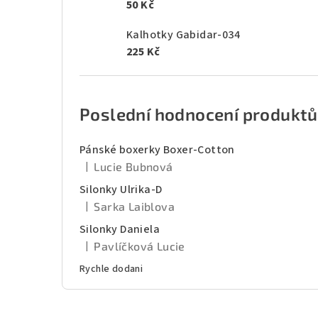
50 Kč
Kalhotky Gabidar-034
225 Kč
Poslední hodnocení produktů
Pánské boxerky Boxer-Cotton
|
Lucie Bubnová
Hodnocení produktu je 5 z 5 hvězdiček.
Silonky Ulrika-D
|
Sarka Laiblova
Hodnocení produktu je 5 z 5 hvězdiček.
Silonky Daniela
|
Pavlíčková Lucie
Hodnocení produktu je 5 z 5 hvězdiček.
Rychle dodani