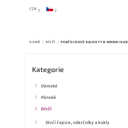
Přejít
CZK
na
obsah
DOMŮ
/
DÍVČÍ
/
PUNČOCHOVÉ KALHOTY N-RM008-ISAB
P
o
Kategorie
Přeskočit
kategorie
s
Dámské
t
Pánské
r
Dívčí
a
n
Dívčí čepice, nákrčníky a kukly