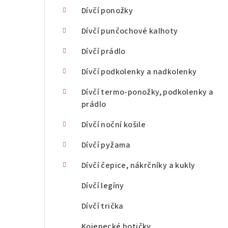
n
Dívčí ponožky
í
Dívčí punčochové kalhoty
p
Dívčí prádlo
a
Dívčí podkolenky a nadkolenky
n
Dívčí termo-ponožky, podkolenky a
prádlo
e
l
Dívčí noční košile
Dívčí pyžama
Dívčí čepice, nákrčníky a kukly
Dívčí legíny
Dívčí trička
Kojenecké botičky