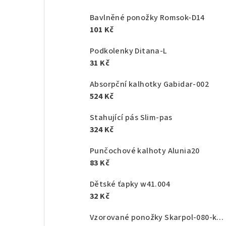
Bavlněné ponožky Romsok-D14
101 Kč
Podkolenky Ditana-L
31 Kč
Absorpční kalhotky Gabidar-002
524 Kč
Stahující pás Slim-pas
324 Kč
Punčochové kalhoty Alunia20
83 Kč
Dětské ťapky w41.004
32 Kč
Vzorované ponožky Skarpol-080-kaktus