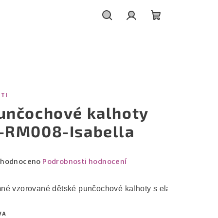
Hledat
Přihlášení
Nákupní
košík
ITI
unčochové kalhoty
-RM008-Isabella
měrné
hodnoceno
Podrobnosti hodnocení
nocení
duktu
né vzorované dětské punčochové kalhoty s elastanem.
VA