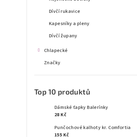
Dívčí rukavice
Kapesníky a pleny
Dívčí župany
Chlapecké
Značky
Top 10 produktů
Dámské ťapky Balerínky
28 Kč
Punčochové kalhoty kr. Comfortia
155 Kč