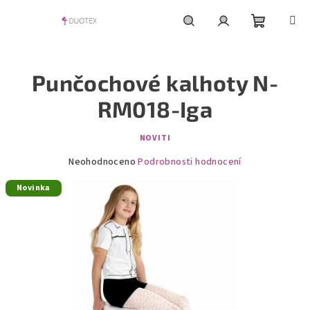
Přejít
na
obsah
Nákupní
Hledat
Přihlášení
Punčochové kalhoty N-
košík
RM018-Iga
NOVITI
Průměrné
Neohodnoceno
Podrobnosti hodnocení
hodnocení
Novinka
produktu
je
0,0
z
5
hvězdiček.