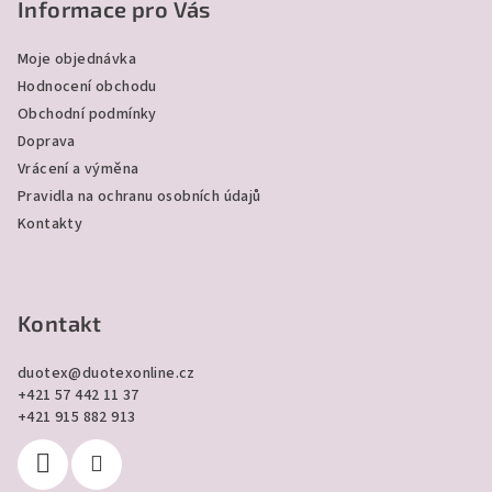
p
Informace pro Vás
a
Moje objednávka
t
Hodnocení obchodu
í
Obchodní podmínky
Doprava
Vrácení a výměna
Pravidla na ochranu osobních údajů
Kontakty
Kontakt
duotex
@
duotexonline.cz
+421 57 442 11 37
+421 915 882 913