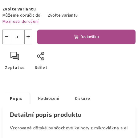
Měrná
Zvolte variantu
cena:
Můžeme doručit do:
Zvolte variantu
Možnosti doručení
−
+
Do košíku
Zeptat se
Sdílet
Popis
Hodnocení
Diskuze
Detailní popis produktu
Vzorované dětské punčochové kalhoty z mikrovlákna s elast