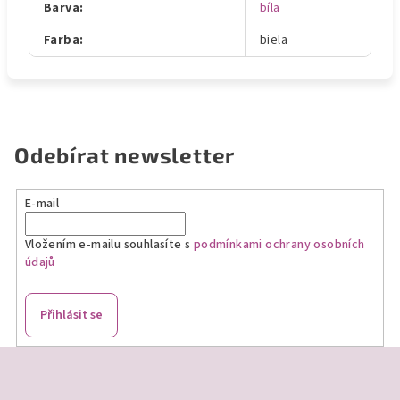
Barva
:
bíla
Farba
:
biela
Odebírat newsletter
E-mail
Vložením e-mailu souhlasíte s
podmínkami ochrany osobních
údajů
Přihlásit se
Z
á