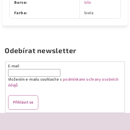
Barva
:
bíla
Farba
:
biela
Odebírat newsletter
E-mail
Vložením e-mailu souhlasíte s
podmínkami ochrany osobních
údajů
Přihlásit se
Z
á