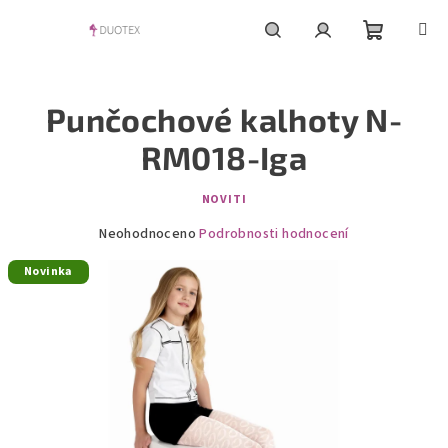
Přejít
na
obsah
Nákupní
Hledat
Přihlášení
Punčochové kalhoty N-
košík
RM018-Iga
NOVITI
Průměrné
Neohodnoceno
Podrobnosti hodnocení
hodnocení
Novinka
produktu
je
0,0
z
5
hvězdiček.