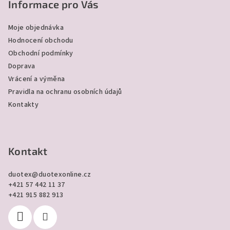
p
Informace pro Vás
a
Moje objednávka
t
Hodnocení obchodu
í
Obchodní podmínky
Doprava
Vrácení a výměna
Pravidla na ochranu osobních údajů
Kontakty
Kontakt
duotex
@
duotexonline.cz
+421 57 442 11 37
+421 915 882 913