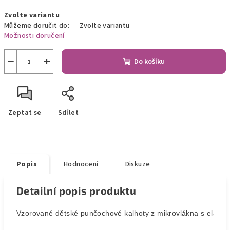
Měrná
Zvolte variantu
cena:
Můžeme doručit do:
Zvolte variantu
Možnosti doručení
−
+
Do košíku
Zeptat se
Sdílet
Popis
Hodnocení
Diskuze
Detailní popis produktu
Vzorované dětské punčochové kalhoty z mikrovlákna s elast