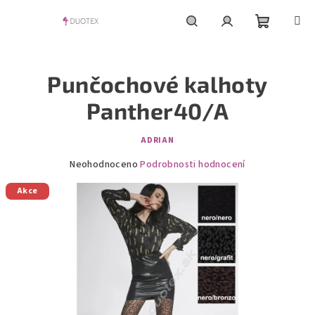
Přejít
na
obsah
Nákupní
Hledat
Přihlášení
Punčochové kalhoty
košík
Panther40/A
ADRIAN
Průměrné
Neohodnoceno
Podrobnosti hodnocení
hodnocení
Akce
produktu
je
0,0
z
5
hvězdiček.