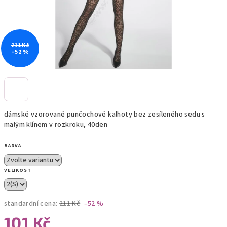
211 Kč
–52 %
dámské vzorované punčochové kalhoty bez zesíleného sedu s
malým klínem v rozkroku, 40den
BARVA
VELIKOST
standardní cena:
211 Kč
–52 %
101 Kč