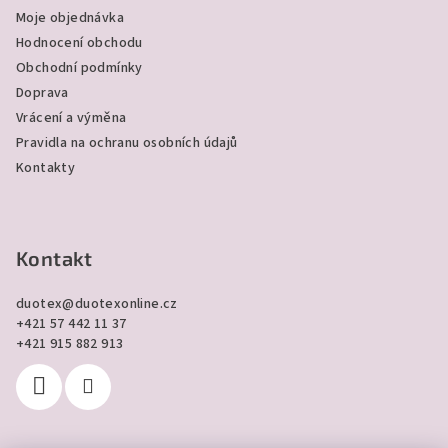
a
Moje objednávka
t
Hodnocení obchodu
í
Obchodní podmínky
Doprava
Vrácení a výměna
Pravidla na ochranu osobních údajů
Kontakty
Kontakt
duotex
@
duotexonline.cz
+421 57 442 11 37
+421 915 882 913