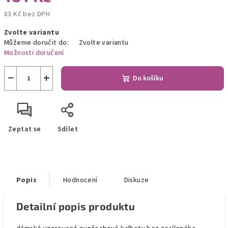
83 Kč bez DPH
Měrná
Zvolte variantu
cena:
Můžeme doručit do:
Zvolte variantu
Možnosti doručení
−
+
Do košíku
Zeptat se
Sdílet
Popis
Hodnocení
Diskuze
Detailní popis produktu