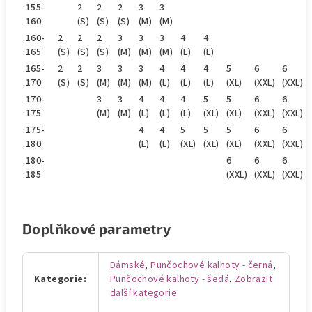
155-
2
2
2
3
3
160
(S)
(S)
(S)
(M)
(M)
160-
2
2
2
3
3
3
4
4
165
(S)
(S)
(S)
(M)
(M)
(M)
(L)
(L)
165-
2
2
3
3
3
4
4
4
5
6
6
170
(S)
(S)
(M)
(M)
(M)
(L)
(L)
(L)
(XL)
(XXL)
(XXL)
170-
3
3
4
4
4
5
5
6
6
175
(M)
(M)
(L)
(L)
(L)
(XL)
(XL)
(XXL)
(XXL)
175-
4
4
5
5
5
6
6
180
(L)
(L)
(XL)
(XL)
(XL)
(XXL)
(XXL)
180-
6
6
6
185
(XXL)
(XXL)
(XXL)
Doplňkové parametry
Dámské
,
Punčochové kalhoty - černá
,
Kategorie
:
Punčochové kalhoty - šedá
,
Zobrazit
další kategorie