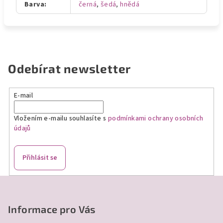
Barva
:
černá
,
šedá
,
hnědá
Odebírat newsletter
E-mail
Vložením e-mailu souhlasíte s
podmínkami ochrany osobních
údajů
Přihlásit se
Z
á
p
Informace pro Vás