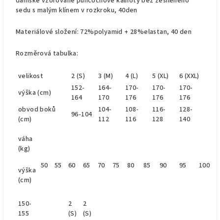
dámské vzorované punčochové kalhoty bez zesíleného
sedu s malým klínem v rozkroku, 40den
Materiálové složení: 72%polyamid + 28%elastan, 40 den
Rozměrová tabulka:
velikost
2 (S)
3 (M)
4 (L)
5 (XL)
6 (XXL)
152-
164-
170-
170-
170-
výška (cm)
164
170
176
176
176
obvod
boků
104-
108-
116-
128-
96-104
(cm)
112
116
128
140
váha
(kg)
50
55
60
65
70
75
80
85
90
95
100
výška
(cm)
150-
2
2
155
(S)
(S)