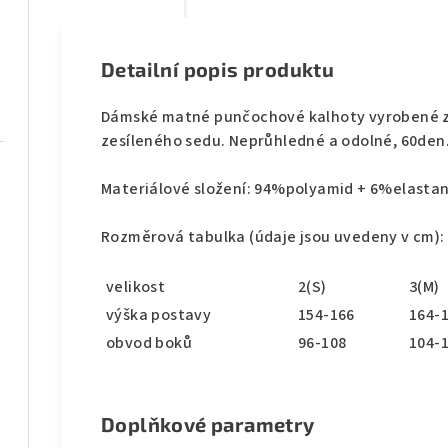
Detailní popis produktu
Dámské matné punčochové kalhoty vyrobené z
zesíleného sedu. Neprůhledné a odolné, 60den
Materiálové složení: 94%polyamid + 6%elastan
Rozměrová tabulka (údaje jsou uvedeny v cm):
velikost
2(S)
3(M)
výška postavy
154-166
164-
obvod boků
96-108
104-
Doplňkové parametry