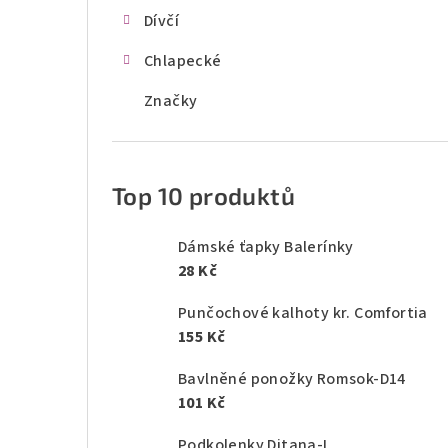
Dívčí
Chlapecké
Značky
Top 10 produktů
Dámské ťapky Balerínky
28 Kč
Punčochové kalhoty kr. Comfortia
155 Kč
Bavlněné ponožky Romsok-D14
101 Kč
Podkolenky Ditana-L