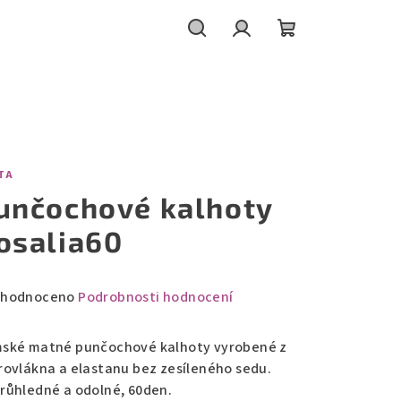
Hledat
Přihlášení
Nákupní
košík
TA
unčochové kalhoty
osalia60
měrné
hodnoceno
Podrobnosti hodnocení
nocení
duktu
ské matné punčochové kalhoty vyrobené z
rovlákna a elastanu bez zesíleného sedu.
růhledné a odolné, 60den.