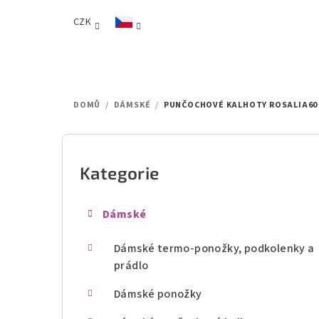
Přejít
CZK
na
obsah
DOMŮ
/
DÁMSKÉ
/
PUNČOCHOVÉ KALHOTY ROSALIA60
P
o
Kategorie
Přeskočit
kategorie
s
Dámské
t
Dámské termo-ponožky, podkolenky a
r
prádlo
a
Dámské ponožky
n