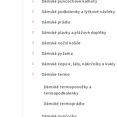
Dámské punčochové kalhoty
n
Dámské podkolenky a lýtkové návleky
í
Dámské prádlo
p
Dámské plavky a plážové doplňky
a
Dámské noční košile
n
Dámská pyžama
e
l
Dámské čepice, šály, nákrčníky a kukly
Dámske termo
Dámské termoponožky a
termopodkolenky
Dámské termoprádlo
Dámské punčochy