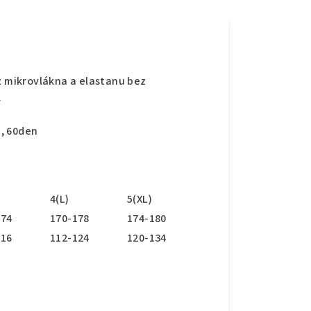
 mikrovlákna a elastanu bez
.
, 60den
4(L)
5(XL)
174
170-178
174-180
116
112-124
120-134