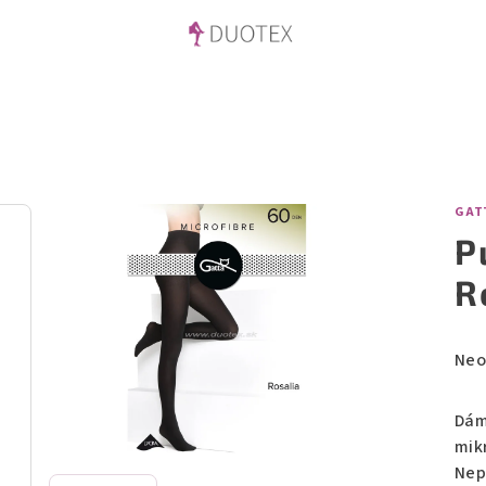
GAT
P
R
Prů
Neo
hod
pro
Dám
je
mik
0,0
Nep