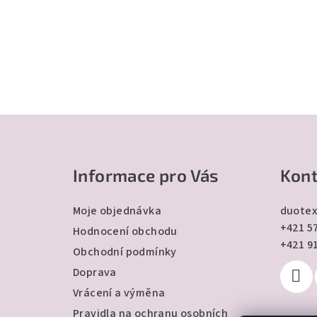
Z
á
Informace pro Vás
Kont
p
a
Moje objednávka
duotex
+421 57
t
Hodnocení obchodu
+421 9
Obchodní podmínky
í
Doprava
Vrácení a výměna
Pravidla na ochranu osobních