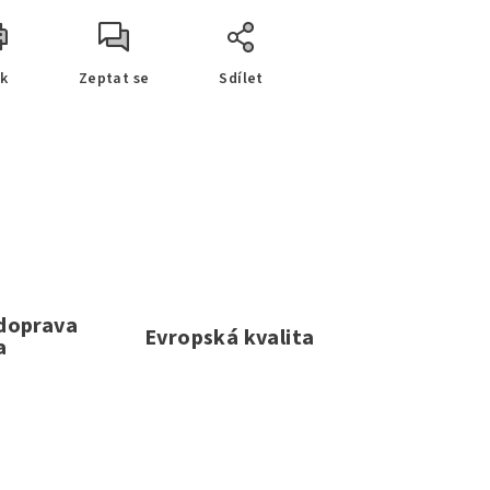
sk
Zeptat se
Sdílet
 doprava
Evropská kvalita
a
e