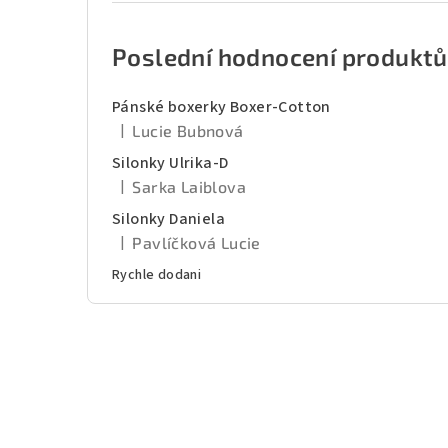
Poslední hodnocení produktů
Pánské boxerky Boxer-Cotton
|
Lucie Bubnová
Hodnocení produktu je 5 z 5 hvězdiček.
Silonky Ulrika-D
|
Sarka Laiblova
Hodnocení produktu je 5 z 5 hvězdiček.
Silonky Daniela
|
Pavlíčková Lucie
Hodnocení produktu je 5 z 5 hvězdiček.
Rychle dodani