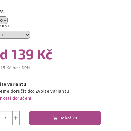
VA
zdiček.
IKOST
od
139 Kč
115 Kč
bez DPH
ná
a:
lte variantu
eme doručit do:
Zvolte variantu
nosti doručení
+
Do košíku