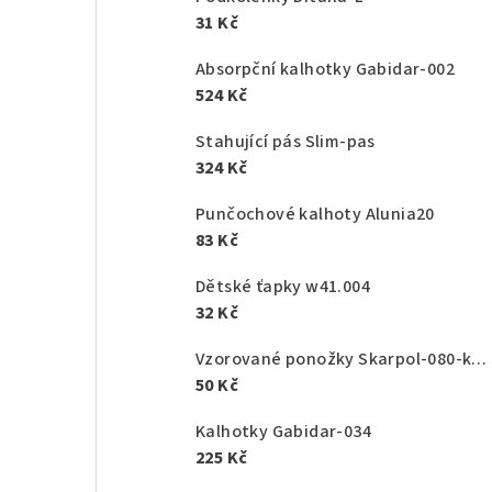
31 Kč
Absorpční kalhotky Gabidar-002
524 Kč
Stahující pás Slim-pas
324 Kč
Punčochové kalhoty Alunia20
83 Kč
Dětské ťapky w41.004
32 Kč
Vzorované ponožky Skarpol-080-kaktus
50 Kč
Kalhotky Gabidar-034
225 Kč