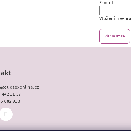
E-mail
Vložením e-mai
Přihlásit se
akt
@
duotexonline.cz
 442 11 37
15 882 913