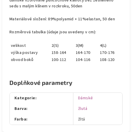
dámské vzorované punčochové kalhoty bez zesíleného
sedu s malým klínem v rozkroku, 50den
Materiálové složení: 89%polyamid + 11%elastan, 50 den
Rozměrová tabulka (údaje jsou uvedeny v cm):
velikost
2(S)
3(M)
4(L)
výška postavy
158-164
164-170
170-176
obvod boků
100-112
104-116
108-120
Doplňkové parametry
Kategorie
:
Dámské
Barva
:
žlutá
Farba
:
žltá