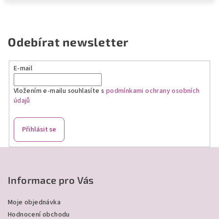
Odebírat newsletter
E-mail
Vložením e-mailu souhlasíte s
podmínkami ochrany osobních
údajů
Přihlásit se
Z
á
p
Informace pro Vás
a
Moje objednávka
t
Hodnocení obchodu