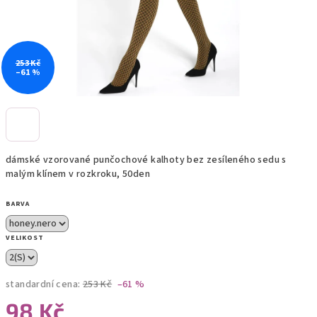
253 Kč
–61 %
dámské vzorované punčochové kalhoty bez zesíleného sedu s
malým klínem v rozkroku, 50den
BARVA
VELIKOST
standardní cena:
253 Kč
–61 %
98 Kč