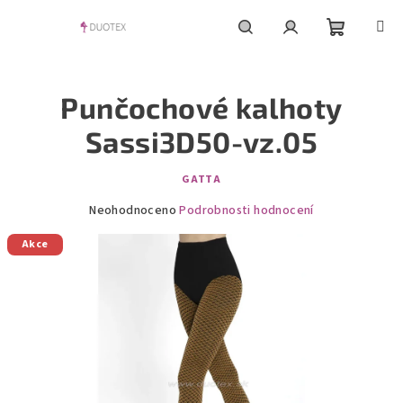
Přejít
na
obsah
Nákupní
Hledat
Přihlášení
Punčochové kalhoty
košík
Sassi3D50-vz.05
GATTA
Průměrné
Neohodnoceno
Podrobnosti hodnocení
hodnocení
Akce
produktu
je
0,0
z
5
hvězdiček.