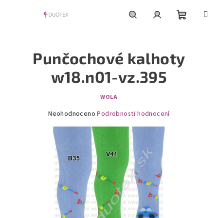
Přejít
na
obsah
Nákupní
Hledat
Přihlášení
Punčochové kalhoty
košík
w18.n01-vz.395
WOLA
Průměrné
Neohodnoceno
Podrobnosti hodnocení
hodnocení
produktu
je
0,0
z
5
hvězdiček.