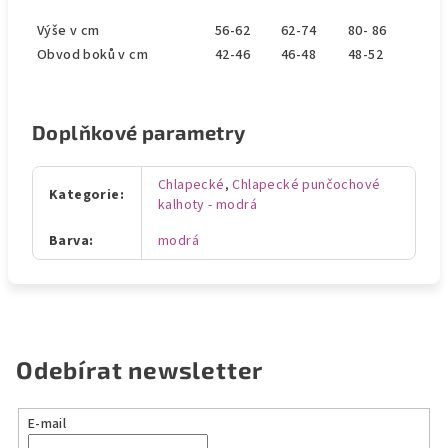
Výše v cm
56-62
62-74
80- 86
Obvod boků v cm
42-46
46-48
48-52
Doplňkové parametry
Chlapecké
,
Chlapecké punčochové
Kategorie
:
kalhoty - modrá
Barva
:
modrá
Odebírat newsletter
E-mail