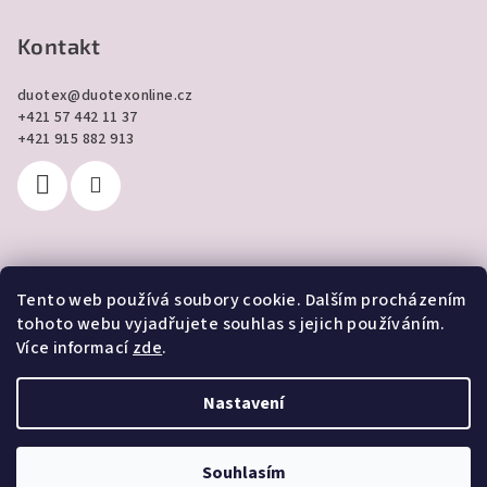
Kontakt
duotex
@
duotexonline.cz
+421 57 442 11 37
+421 915 882 913
Tento web používá soubory cookie. Dalším procházením
Přijímáme online platby
tohoto webu vyjadřujete souhlas s jejich používáním.
Více informací
zde
.
Nastavení
Copyright 2026
DUOTEX online
. Všechna práva vyhrazena.
Souhlasím