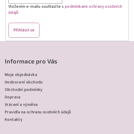
Vložením e-mailu souhlasíte s
podmínkami ochrany osobních
údajů
Přihlásit se
Z
á
p
Informace pro Vás
a
Moje objednávka
t
Hodnocení obchodu
í
Obchodní podmínky
Doprava
Vrácení a výměna
Pravidla na ochranu osobních údajů
Kontakty