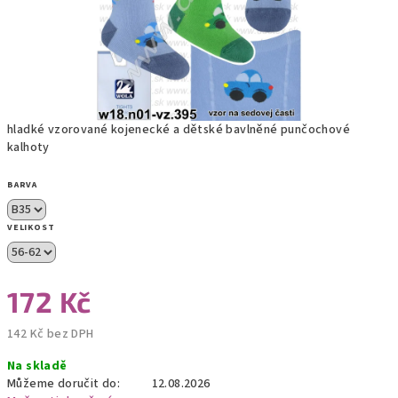
hladké vzorované kojenecké a dětské bavlněné punčochové
kalhoty
BARVA
VELIKOST
172 Kč
142 Kč bez DPH
Měrná
Na skladě
cena:
Můžeme doručit do:
12.08.2026