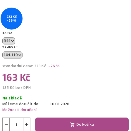
223 Kč
–26 %
BARVA
VELIKOST
standardní cena:
223 Kč
–26 %
163 Kč
135 Kč bez DPH
Měrná
Na skladě
cena:
Můžeme doručit do:
10.08.2026
Možnosti doručení
−
+
Do košíku