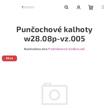
Přejít
na
obsah
Nákupní
Hledat
Přihlášení
Punčochové kalhoty
košík
w28.08p-vz.005
Průměrné
Neohodnoceno
Podrobnosti hodnocení
hodnocení
Akce
produktu
je
0,0
z
5
hvězdiček.