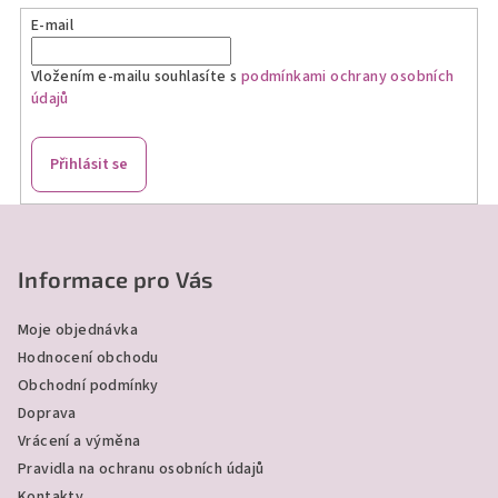
E-mail
Vložením e-mailu souhlasíte s
podmínkami ochrany osobních
údajů
Přihlásit se
Z
á
p
Informace pro Vás
a
Moje objednávka
t
Hodnocení obchodu
í
Obchodní podmínky
Doprava
Vrácení a výměna
Pravidla na ochranu osobních údajů
Kontakty