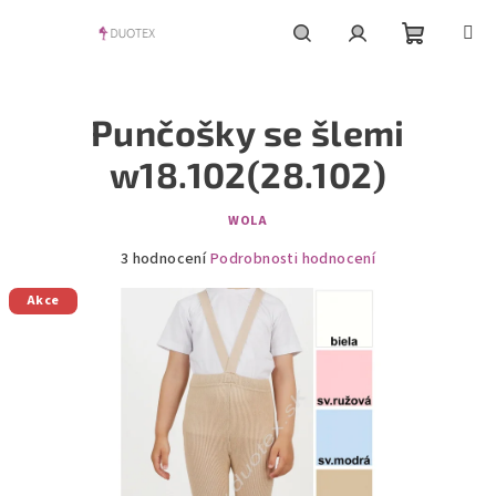
Přejít
na
obsah
Nákupní
Hledat
Přihlášení
Punčošky se šlemi
košík
w18.102(28.102)
WOLA
Průměrné
3 hodnocení
Podrobnosti hodnocení
hodnocení
Akce
produktu
je
5,0
z
5
hvězdiček.