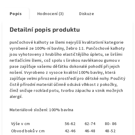
Popis
Hodnocení (3)
Diskuze
Detailní popis produktu
punčochové kalhoty se šlemi nejvyšší kvalitativní kategorie
vyrobené ze 100%-ní bavlny, žebro 1:1. Punčochové kalhoty
jsou vyhotoveny z hrubšího elastičtějšího úpletu, se širšími
netlačícími šlemi, což spolu s širokou navlékanou gumou v
pase zajišťuje vašemu děťátku dokonalé pohodlí při jejich
nošení. Vvyrobeno z vysoce kvalitní 100% bavlny, která
zajišťuje velmi přirozené prostředí pro dětské nohy. Použitý
čistě přírodní materiál účinně odsává vlhkost z pokožky,
čímž snižuje rozklad potu, tvorbu zápachu a vznik možných
alergií.
Materiálové složení: 100% bavlna
Výše v cm
56-62
62-74
80- 86
Obvod boků v cm
42-46
46-48
48-52