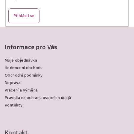
Přihlásit se
Z
á
p
Informace pro Vás
a
Moje objednávka
t
Hodnocení obchodu
í
Obchodní podmínky
Doprava
Vrácení a výměna
Pravidla na ochranu osobních údajů
Kontakty
Kontakt