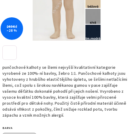
249 Kč
–28 %
punčochové kalhoty se šlemi nejvyšší kvalitativní kategorie
vyrobené ze 100%-ní bavlny, žebro 1:1. Punčochové kalhoty jsou
vyhotoveny z hrubšího elastičtějšího úpletu, se širšími netlačícími
šlemi, což spolu s širokou navlékanou gumou v pase zajišťuje
vašemu děťátku dokonalé pohodlí při jejich nošení. Vvyrobeno z
vysoce kvalitní 100% bavlny, která zajišťuje velmi přirozené
prostředí pro dětské nohy. Použitý čistě přírodní materiál účinně
odsává vlhkost z pokožky, čímž snižuje rozklad potu, tvorbu
zápachu a vznik možných alergií.
BARVA