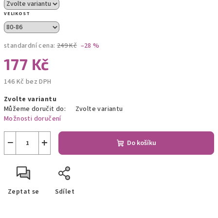
VELIKOST
standardní cena:
249 Kč
–28 %
177 Kč
146 Kč bez DPH
Měrná
Zvolte variantu
cena:
Můžeme doručit do:
Zvolte variantu
Možnosti doručení
−
+
Do košíku
Zeptat se
Sdílet