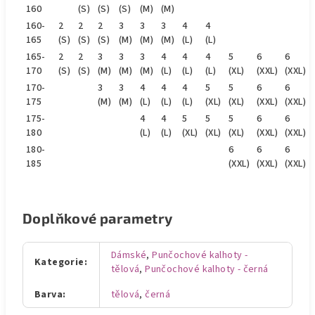
160
(S)
(S)
(S)
(M)
(M)
160-
2
2
2
3
3
3
4
4
165
(S)
(S)
(S)
(M)
(M)
(M)
(L)
(L)
165-
2
2
3
3
3
4
4
4
5
6
6
170
(S)
(S)
(M)
(M)
(M)
(L)
(L)
(L)
(XL)
(XXL)
(XXL)
170-
3
3
4
4
4
5
5
6
6
175
(M)
(M)
(L)
(L)
(L)
(XL)
(XL)
(XXL)
(XXL)
175-
4
4
5
5
5
6
6
180
(L)
(L)
(XL)
(XL)
(XL)
(XXL)
(XXL)
180-
6
6
6
185
(XXL)
(XXL)
(XXL)
Doplňkové parametry
Dámské
,
Punčochové kalhoty -
Kategorie
:
tělová
,
Punčochové kalhoty - černá
Barva
:
tělová
,
černá