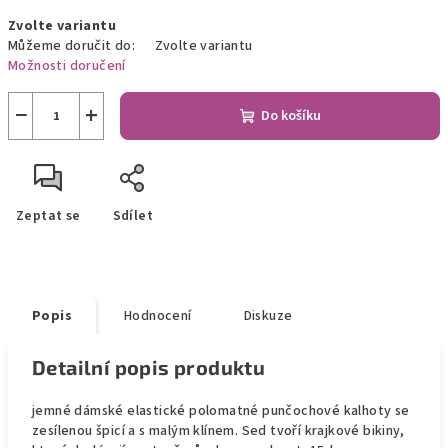
Měrná
Zvolte variantu
cena:
Můžeme doručit do:
Zvolte variantu
Možnosti doručení
−
+
Do košíku
Zeptat se
Sdílet
Popis
Hodnocení
Diskuze
Detailní popis produktu
jemné dámské elastické polomatné punčochové kalhoty se
zesílenou špicí a s malým klínem. Sed tvoří krajkové bikiny,