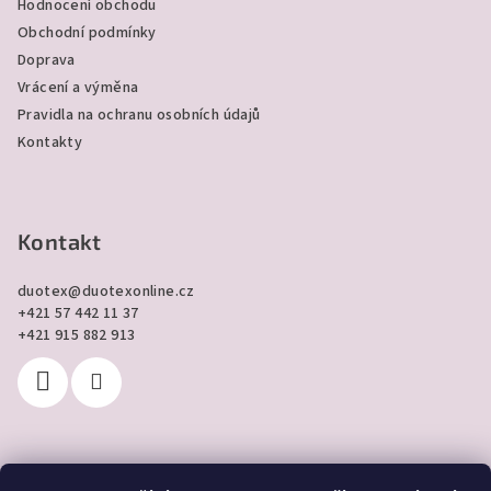
Hodnocení obchodu
í
Obchodní podmínky
Doprava
Vrácení a výměna
Pravidla na ochranu osobních údajů
Kontakty
Kontakt
duotex
@
duotexonline.cz
+421 57 442 11 37
+421 915 882 913