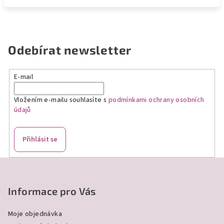
Odebírat newsletter
E-mail
Vložením e-mailu souhlasíte s
podmínkami ochrany osobních
údajů
Přihlásit se
Z
á
p
Informace pro Vás
a
Moje objednávka
t