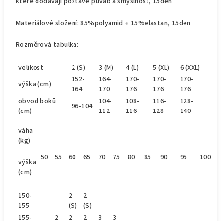
které dodávají postavě půvab a smyslnost, 15den
Materiálové složení: 85%polyamid + 15%elastan, 15den
Rozměrová tabulka:
velikost
2 (S)
3 (M)
4 (L)
5 (XL)
6 (XXL)
152-
164-
170-
170-
170-
výška (cm)
164
170
176
176
176
obvod
boků
104-
108-
116-
128-
96-104
(cm)
112
116
128
140
váha
(kg)
50
55
60
65
70
75
80
85
90
95
100
výška
(cm)
150-
2
2
155
(S)
(S)
155-
2
2
2
3
3