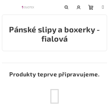
Přejít
na
obsah
Nákupní
Hledat
Přihlášení
Pánské slipy a boxerky -
košík
fialová
Produkty teprve připravujeme.