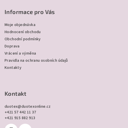
á
p
Informace pro Vás
a
Moje objednávka
t
Hodnocení obchodu
í
Obchodní podmínky
Doprava
Vrácení a výměna
Pravidla na ochranu osobních údajů
Kontakty
Kontakt
duotex
@
duotexonline.cz
+421 57 442 11 37
+421 915 882 913