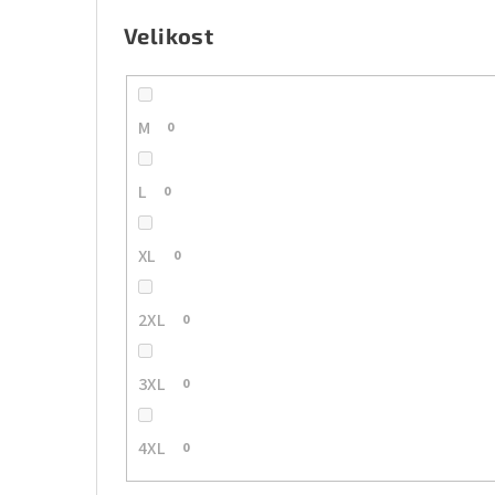
Velikost
M
0
L
0
XL
0
2XL
0
3XL
0
4XL
0