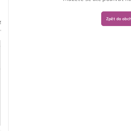
Zpět do obc
č