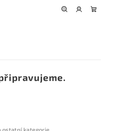
Hledat
Přihlášení
Nákupní
košík
připravujeme.
 ostatní kategorie.