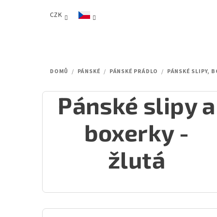
Přejít
CZK
na
obsah
DOMŮ
/
PÁNSKÉ
/
PÁNSKÉ PRÁDLO
/
PÁNSKÉ SLIPY, 
Pánské slipy a
boxerky -
žlutá