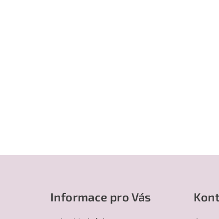
Z
á
Informace pro Vás
Kont
p