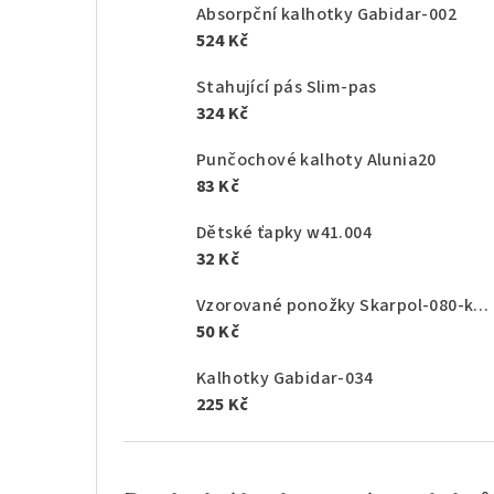
Absorpční kalhotky Gabidar-002
524 Kč
Stahující pás Slim-pas
324 Kč
Punčochové kalhoty Alunia20
83 Kč
Dětské ťapky w41.004
32 Kč
Vzorované ponožky Skarpol-080-kaktus
50 Kč
Kalhotky Gabidar-034
225 Kč