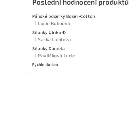
Poslední hodnocení produktů
Pánské boxerky Boxer-Cotton
|
Lucie Bubnová
Hodnocení produktu je 5 z 5 hvězdiček.
Silonky Ulrika-D
|
Sarka Laiblova
Hodnocení produktu je 5 z 5 hvězdiček.
Silonky Daniela
|
Pavlíčková Lucie
Hodnocení produktu je 5 z 5 hvězdiček.
Rychle dodani