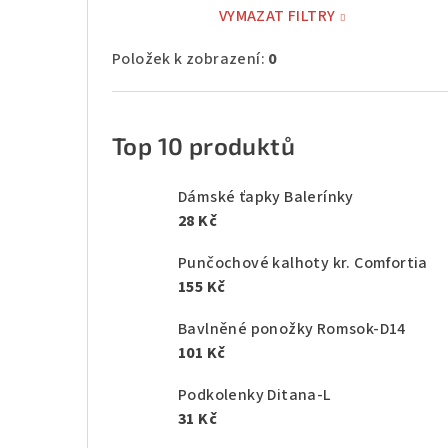
VYMAZAT FILTRY
Položek k zobrazení:
0
Top 10 produktů
Dámské ťapky Balerínky
28 Kč
Punčochové kalhoty kr. Comfortia
155 Kč
Bavlněné ponožky Romsok-D14
101 Kč
Podkolenky Ditana-L
31 Kč