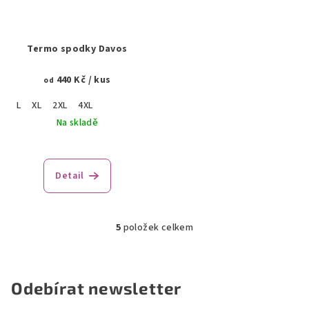
Termo spodky Davos
440 Kč
/ kus
od
L
XL
2XL
4XL
Na skladě
Detail
5
položek celkem
O
v
l
á
Odebírat newsletter
d