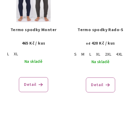
Termo spodky Monter
Termo spodky Rado-S
465 Kč
/ kus
420 Kč
/ kus
od
L
XL
S
M
L
XL
2XL
4XL
Na skladě
Na skladě
Detail
Detail