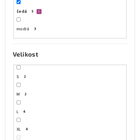
šedá
5
modrá
3
Velikost
S
2
M
2
L
4
XL
4