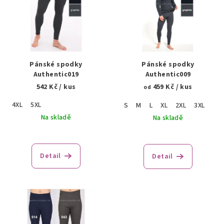
p
i
s
p
r
Pánské spodky
Pánské spodky
o
Authentic019
Authentic009
542 Kč
/ kus
459 Kč
/ kus
d
od
u
4XL
5XL
S
M
L
XL
2XL
3XL
k
Na skladě
Na skladě
t
ů
Detail
Detail