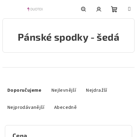
Přejít
na
obsah
Nákupní
Hledat
Přihlášení
Pánské spodky - šedá
košík
Ř
a
Doporučujeme
Nejlevnější
Nejdražší
z
e
Nejprodávanější
Abecedně
n
í
p
Cena