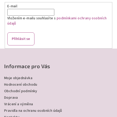
a
E-mail
c
í
Vložením e-mailu souhlasíte s
podmínkami ochrany osobních
p
údajů
r
v
k
Přihlásit se
y
v
Z
ý
á
p
p
Informace pro Vás
i
a
s
Moje objednávka
u
t
Hodnocení obchodu
í
Obchodní podmínky
Doprava
Vrácení a výměna
Pravidla na ochranu osobních údajů