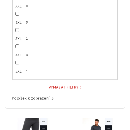
XXL
0
2XL
3
3XL
1
4XL
3
5XL
1
VYMAZAT FILTRY
Položek k zobrazení:
5
V
ý