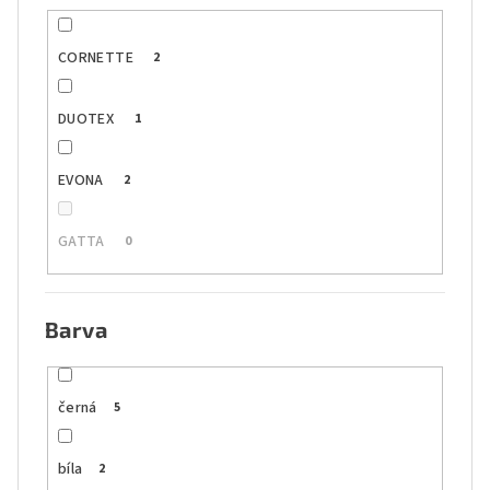
CORNETTE
2
DUOTEX
1
EVONA
2
GATTA
0
Barva
černá
5
bíla
2