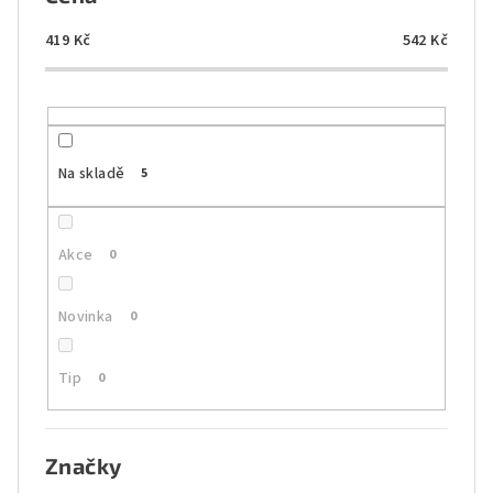
r
o
419
Kč
542
Kč
d
u
k
t
Na skladě
5
ů
Akce
0
Novinka
0
Tip
0
Značky