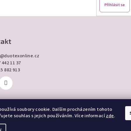
Přihlásit se
s
u
akt
@
duotexonline.cz
 442 11 37
15 882 913
používá soubory cookie. Dalším procházením tohoto
ujete souhlas s jejich používáním. Více informací
zde
.
í