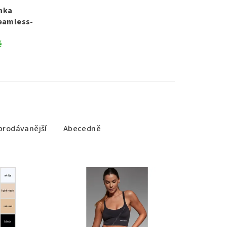
nka
eamless-
ě
prodávanější
Abecedně