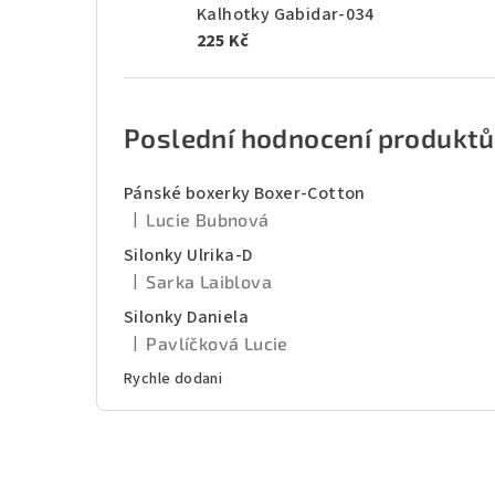
Kalhotky Gabidar-034
225 Kč
Poslední hodnocení produktů
Pánské boxerky Boxer-Cotton
|
Lucie Bubnová
Hodnocení produktu je 5 z 5 hvězdiček.
Silonky Ulrika-D
|
Sarka Laiblova
Hodnocení produktu je 5 z 5 hvězdiček.
Silonky Daniela
|
Pavlíčková Lucie
Hodnocení produktu je 5 z 5 hvězdiček.
Rychle dodani