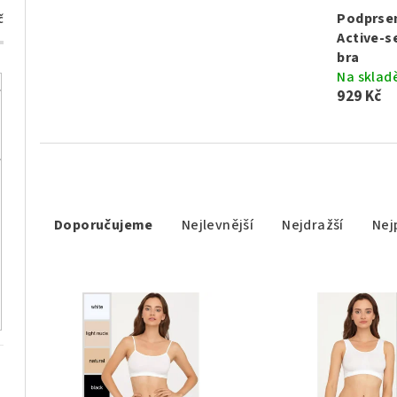
Podprse
č
Active-s
bra
Na sklad
929 Kč
Ř
Doporučujeme
Nejlevnější
Nejdražší
Nej
a
z
V
e
ý
n
p
í
i