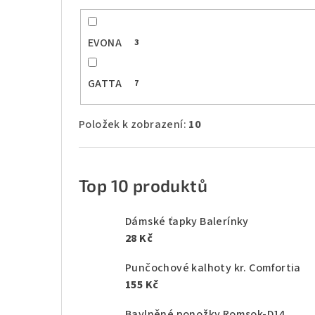
EVONA
3
GATTA
7
Položek k zobrazení:
10
Top 10 produktů
Dámské ťapky Balerínky
28 Kč
Punčochové kalhoty kr. Comfortia
155 Kč
Bavlněné ponožky Romsok-D14