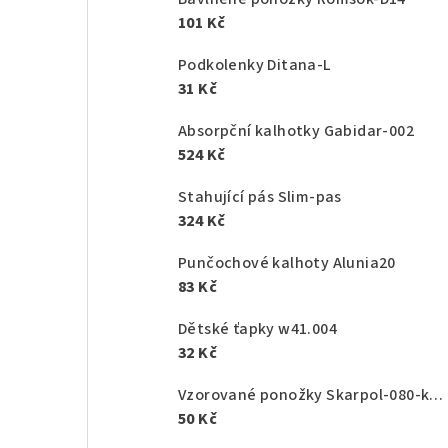
101 Kč
Podkolenky Ditana-L
31 Kč
Absorpční kalhotky Gabidar-002
524 Kč
Stahující pás Slim-pas
324 Kč
Punčochové kalhoty Alunia20
83 Kč
Dětské ťapky w41.004
32 Kč
Vzorované ponožky Skarpol-080-kaktus
50 Kč