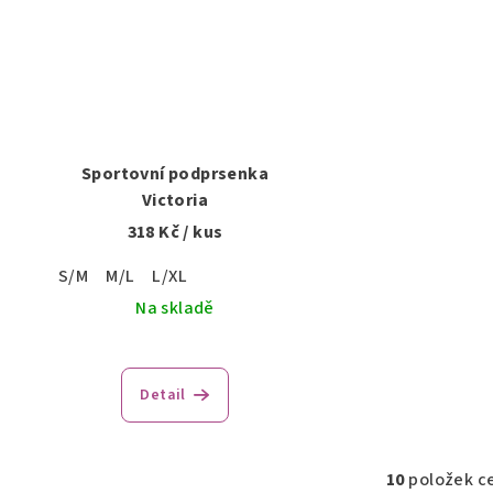
Sportovní podprsenka
Victoria
318 Kč
/ kus
S/M
M/L
L/XL
Na skladě
Detail
10
položek c
O