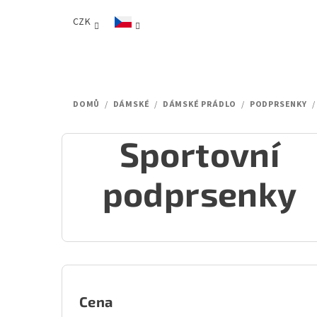
Přejít
CZK
na
obsah
DOMŮ
/
DÁMSKÉ
/
DÁMSKÉ PRÁDLO
/
PODPRSENKY
/
Sportovní
podprsenky
P
o
Cena