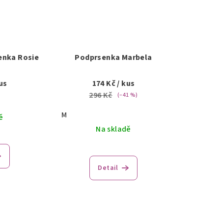
enka Rosie
Podprsenka Marbela
us
174 Kč
/ kus
296 Kč
(–41 %)
M
ě
Na skladě
Detail