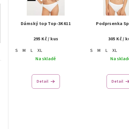
p
s
r
p
o
Dámský top Top-3K611
Podprsenka Sp
r
d
295 Kč
/ kus
305 Kč
/ k
o
u
S
M
L
XL
S
M
L
XL
d
k
Na skladě
Na sklad
u
t
k
ů
Detail
Detail
t
ů