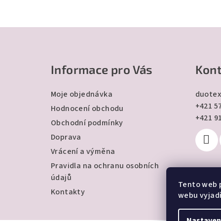
Z
á
Informace pro Vás
Kont
p
a
Moje objednávka
duotex
+421 57
t
Hodnocení obchodu
+421 9
Obchodní podmínky
í
Doprava
Vrácení a výměna
Pravidla na ochranu osobních
údajů
Tento web 
Kontakty
webu vyjadř
Nastaven