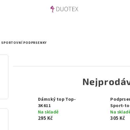
SPORTOVNÍ PODPRSENKY
Nejprodáv
Dámský top Top-
Podprse
3K611
Sport-to
Na skladě
Na sklad
295 Kč
305 Kč