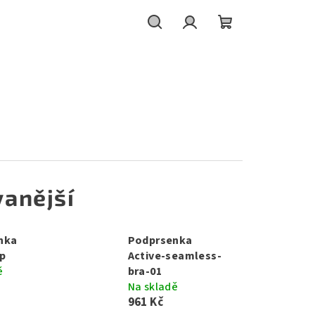
Hledat
Přihlášení
Nákupní
košík
anější
nka
Podprsenka
p
Active-seamless-
ě
bra-01
Na skladě
961 Kč