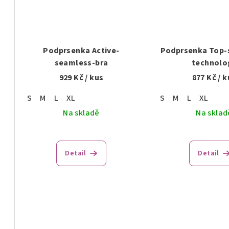
Podprsenka Active-
Podprsenka Top-
seamless-bra
technolo
929 Kč
/ kus
877 Kč
/ k
S
M
L
XL
S
M
L
XL
Na skladě
Na sklad
Detail
Detail