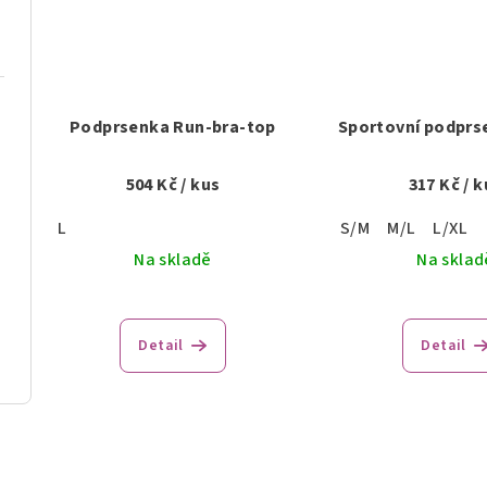
Podprsenka Run-bra-top
Sportovní podprs
504 Kč
/ kus
317 Kč
/ k
L
S/M
M/L
L/XL
Na skladě
Na sklad
Detail
Detail