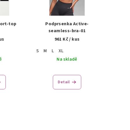
ort-top
Podprsenka Active-
seamless-bra-01
us
961 Kč
/ kus
S
M
L
XL
ě
Na skladě
Detail