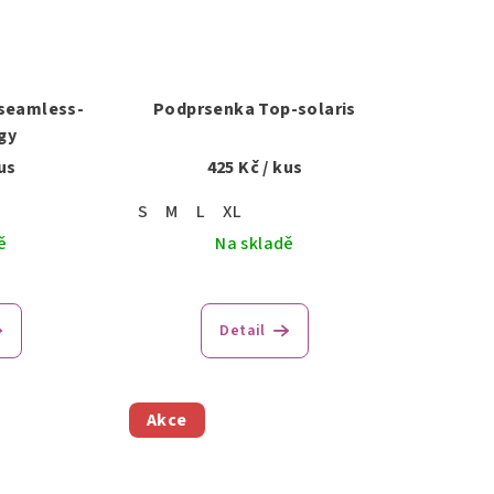
seamless-
Podprsenka Top-solaris
gy
us
425 Kč
/ kus
S
M
L
XL
ě
Na skladě
Detail
Akce