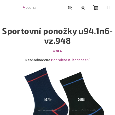
Přejít
na
obsah
Nákupní
Hledat
Přihlášení
Sportovní ponožky u94.1n6-
košík
vz.948
WOLA
Průměrné
Neohodnoceno
Podrobnosti hodnocení
hodnocení
produktu
je
0,0
z
5
hvězdiček.