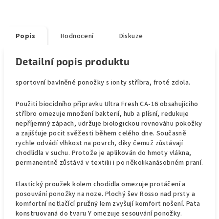
Popis
Hodnocení
Diskuze
Detailní popis produktu
sportovní bavlněné ponožky s ionty stříbra, froté zdola.
Použití biocidního přípravku Ultra Fresh CA-16 obsahujícího
stříbro omezuje množení bakterií, hub a plísní, redukuje
nepříjemný zápach, udržuje biologickou rovnováhu pokožky
a zajišťuje pocit svěžesti během celého dne. Současně
rychle odvádí vlhkost na povrch, díky čemuž zůstávají
chodlidla v suchu. Protože je aplikován do hmoty vlákna,
permanentně zůstává v textilii i po několikanásobném praní.
Elastický proužek kolem chodidla omezuje protáčení a
posouvání ponožky na noze. Plochý šev Rosso nad prsty a
komfortní netlačící pružný lem zvyšují komfort nošení. Pata
konstruovaná do tvaru Y omezuje sesouvání ponožky.