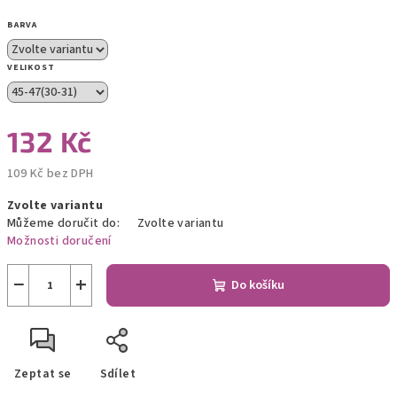
BARVA
VELIKOST
132 Kč
109 Kč bez DPH
Měrná
Zvolte variantu
cena:
Můžeme doručit do:
Zvolte variantu
Možnosti doručení
−
+
Do košíku
Zeptat se
Sdílet