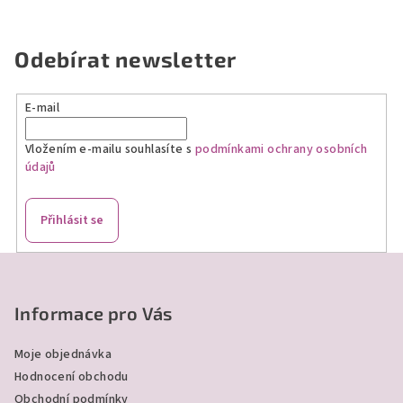
Odebírat newsletter
E-mail
Vložením e-mailu souhlasíte s
podmínkami ochrany osobních
údajů
Přihlásit se
Z
á
p
Informace pro Vás
a
Moje objednávka
t
Hodnocení obchodu
í
Obchodní podmínky