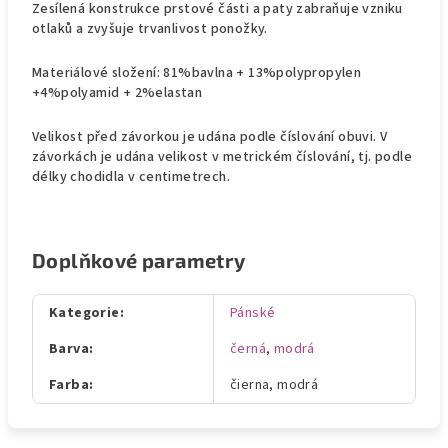
Zesílená konstrukce prstové části a paty zabraňuje vzniku
otlaků a zvyšuje trvanlivost ponožky.
Materiálové složení: 81%bavlna + 13%polypropylen
+4%polyamid + 2%elastan
Velikost před závorkou je udána podle číslování obuvi. V
závorkách je udána velikost v metrickém číslování, tj. podle
délky chodidla v centimetrech.
Doplňkové parametry
Kategorie
:
Pánské
Barva
:
černá
,
modrá
Farba
:
čierna, modrá