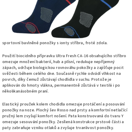
sportovní bavlněné ponožky s ionty stříbra, froté zdola.
Použití biocidního přípravku Ultra Fresh CA-16 obsahujícího stříbro
omezuje množení bakterií, hub a plísní, redukuje nepříjemný
zápach, udržuje biologickou rovnováhu pokožky a zajišťuje pocit
svěžesti během celého dne. Současně rychle odvádí vlhkost na
povrch, díky čemuž zůstávají chodlidla v suchu. Protože je
aplikován do hmoty vlákna, permanentně zůstává v textilii i po
několikanásobném praní.
Elastický proužek kolem chodidla omezuje protáčení a posouvání
ponožky na noze. Plochý šev Rosso nad prsty a komfortní netlačící
pružný lem zvyšují komfort nošení. Pata konstruovaná do tvaru Y
omezuje sesouvání ponožky. Zesílená konstrukce prstové části a
paty zabraňuje vzniku otlaků a zvyšuje trvanlivost ponožky.