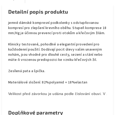
Detailní popis produktu
jemné dámské kompresní podkolenky s odstupňovanou
kompresí pro zlepšení krevního oběhu. Stupeň komprese 18
mm/Hg je účinnou prevencí proti otokům a křečovým žilám.
Klinicky testované, pohodlné a elegantní provedení pro
každodenní použití. Dodávají pocit úlevy vašim unaveným
nohám, jsou vhodné pro dlouhé cesty, sezení a stání nebo
máte-li vrozenou predispozici ke vzniku křečových žil.
Zesílená pata a špička.
Materiálové složení: 82%polyamid + 18%elastan
Velikost před závorkou je udána podle číslování obuvi. V závor
Doplňkové parametry