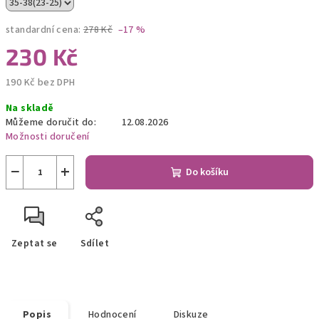
standardní cena:
278 Kč
–17 %
230 Kč
190 Kč bez DPH
Měrná
Na skladě
cena:
Můžeme doručit do:
12.08.2026
Možnosti doručení
−
+
Do košíku
Zeptat se
Sdílet
Popis
Hodnocení
Diskuze