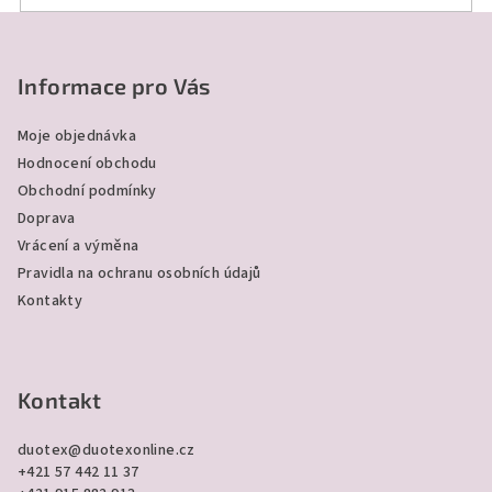
Z
á
p
Informace pro Vás
a
Moje objednávka
t
Hodnocení obchodu
í
Obchodní podmínky
Doprava
Vrácení a výměna
Pravidla na ochranu osobních údajů
Kontakty
Kontakt
duotex
@
duotexonline.cz
+421 57 442 11 37