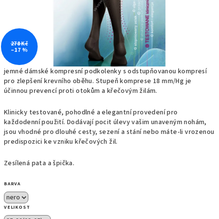
278 Kč
–17 %
jemné dámské kompresní podkolenky s odstupňovanou kompresí
pro zlepšení krevního oběhu. Stupeň komprese 18 mm/Hg je
účinnou prevencí proti otokům a křečovým žilám.
Klinicky testované, pohodlné a elegantní provedení pro
každodenní použití. Dodávají pocit úlevy vašim unaveným nohám,
jsou vhodné pro dlouhé cesty, sezení a stání nebo máte-li vrozenou
predispozici ke vzniku křečových žil.
Zesílená pata a špička.
BARVA
VELIKOST