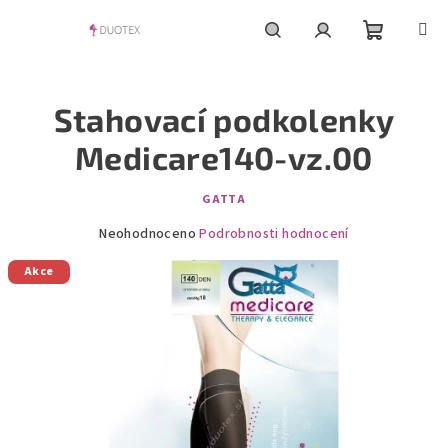
Přejít
na
obsah
Nákupní
Hledat
Přihlášení
Stahovací podkolenky
košík
Medicare140-vz.00
GATTA
Průměrné
Neohodnoceno
Podrobnosti hodnocení
hodnocení
Akce
produktu
je
0,0
z
5
hvězdiček.