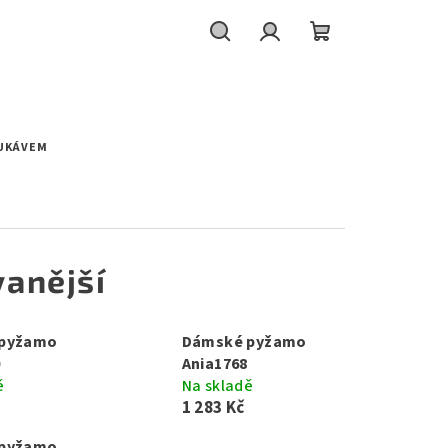
Hledat
Přihlášení
Nákupní
košík
RUKÁVEM
anější
pyžamo
Dámské pyžamo
0
Ania1768
ě
Na skladě
1 283 Kč
pyžamo