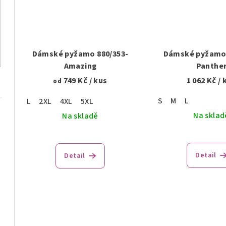
Dámské pyžamo 880/353-
Dámské pyžamo 
Amazing
Panthe
749 Kč
/ kus
1 062 Kč
/ 
od
S
M
L
L
2XL
4XL
5XL
Na sklad
Na skladě
Detail
Detail