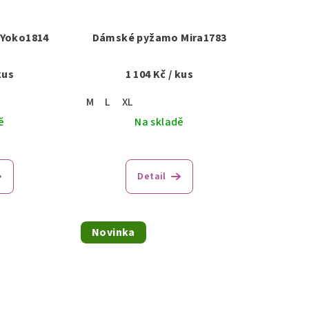
Yoko1814
Dámské pyžamo Mira1783
kus
1 104 Kč
/ kus
M
L
XL
ě
Na skladě
Detail
Novinka