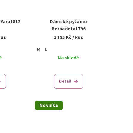
Yara1812
Dámské pyžamo
Bernadeta1796
kus
1 185 Kč
/ kus
M
L
ě
Na skladě
Detail
Novinka