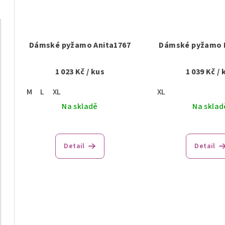
Dámské pyžamo Anita1767
Dámské pyžamo 
1 023 Kč
/ kus
1 039 Kč
/ 
M
L
XL
XL
Na skladě
Na sklad
Detail
Detail