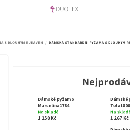
MA S DLOUHÝM RUKÁVEM
/
DÁMSKÁ STANDARDNÍ PYŽAMA S DLOUHÝM 
Nejprodáv
Dámské pyžamo
Dámské 
Marcelina1784
Tola180
Na skladě
Na sklad
1 250 Kč
1 267 Kč
Dámské 