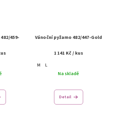
482/459-
Vánoční pyžamo 482/447-Gold
kus
1 141 Kč
/ kus
M
L
ě
Na skladě
Detail