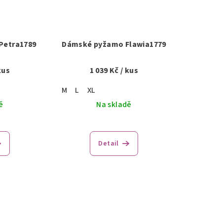
Petra1789
Dámské pyžamo Flawia1779
kus
1 039 Kč
/ kus
M
L
XL
ě
Na skladě
Detail