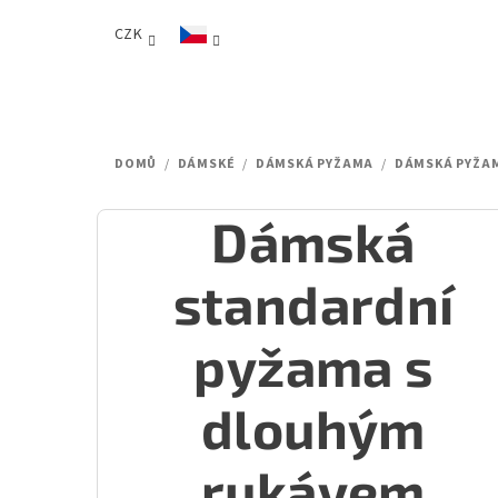
Přejít
CZK
na
obsah
DOMŮ
/
DÁMSKÉ
/
DÁMSKÁ PYŽAMA
/
DÁMSKÁ PYŽA
Dámská
standardní
pyžama s
dlouhým
rukávem