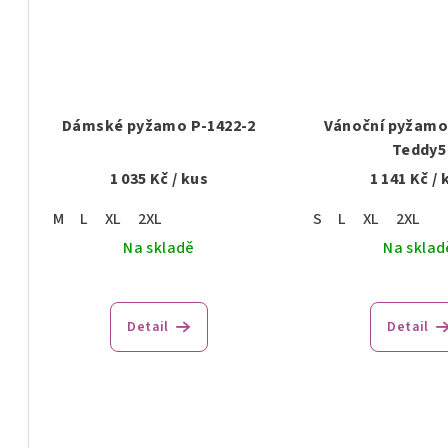
Dámské pyžamo P-1422-2
Vánoční pyžamo 
Teddy5
1 035 Kč
/ kus
1 141 Kč
/ 
M
L
XL
2XL
S
L
XL
2XL
Na skladě
Na sklad
Detail
Detail