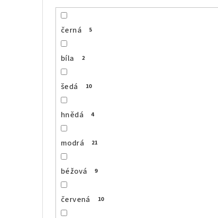
černá
5
bíla
2
šedá
10
hnědá
4
modrá
21
béžová
9
červená
10