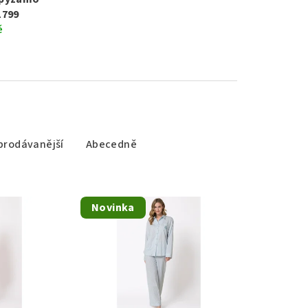
1799
ě
prodávanější
Abecedně
Novinka