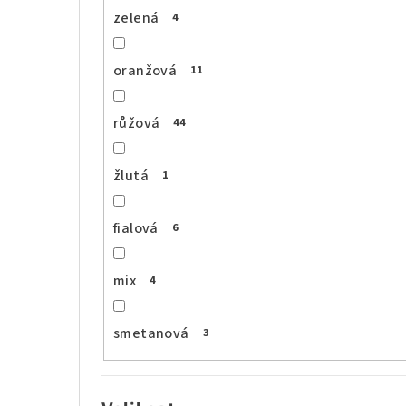
zelená
4
oranžová
11
růžová
44
žlutá
1
fialová
6
mix
4
smetanová
3