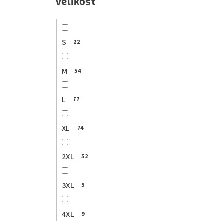
Velikost
S
22
M
54
L
77
XL
74
2XL
52
3XL
3
4XL
9