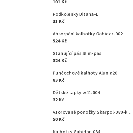
101 Kč
Podkolenky Ditana-L
31 Kč
Absorpční kalhotky Gabidar-002
524 Kč
Stahující pás Slim-pas
324 Kč
Punčochové kalhoty Alunia20
83 Kč
Dětské ťapky w41.004
32 Kč
Vzorované ponožky Skarpol-080-kaktus
50 Kč
Kalhotky Gabidar-034