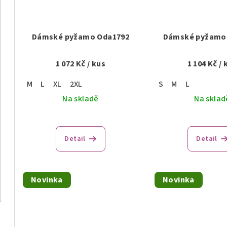
Dámské pyžamo Oda1792
Dámské pyžamo 
1 072 Kč
/ kus
1 104 Kč
/ 
M
L
XL
2XL
S
M
L
Na skladě
Na sklad
Detail
Detail
Novinka
Novinka