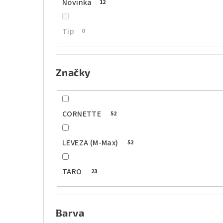
p
Novinka
12
a
Tip
0
n
e
Značky
l
CORNETTE
52
LEVEZA (M-Max)
52
TARO
23
Barva