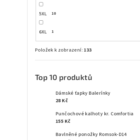
5XL
10
6XL
1
Položek k zobrazení:
133
Top 10 produktů
Dámské ťapky Balerínky
28 Kč
Punčochové kalhoty kr. Comfortia
155 Kč
Bavlněné ponožky Romsok-D14