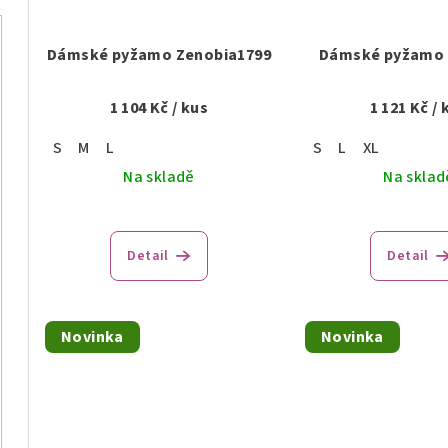
Dámské pyžamo Zenobia1799
Dámské pyžamo 
1 104 Kč
/ kus
1 121 Kč
/ 
S
M
L
S
L
XL
Na skladě
Na sklad
Detail
Detail
Novinka
Novinka