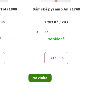
Tola1800
Dámské pyžamo Ania1768
kus
1 283 Kč
/ kus
L
XL
2XL
ě
Na skladě
Detail
Novinka