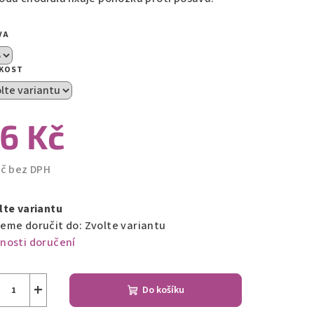
zdiček.
VA
IKOST
6 Kč
Kč bez DPH
ná
a:
lte variantu
eme doručit do:
Zvolte variantu
nosti doručení
+
Do košíku