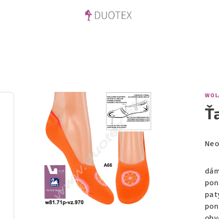
WOL
Ť
Prů
Neo
hod
pro
dám
je
pon
0,0
pat
z
pon
5
obv