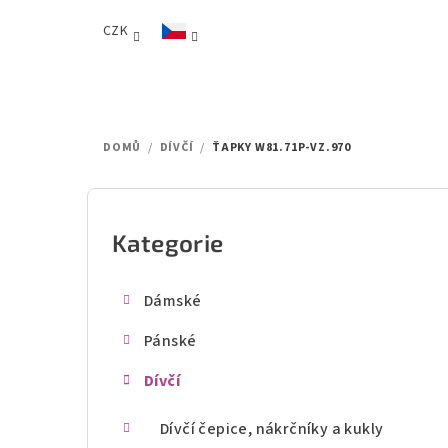
Přejít
CZK
na
obsah
DOMŮ
/
DÍVČÍ
/
ŤAPKY W81.71P-VZ.970
P
o
Kategorie
Přeskočit
kategorie
s
Dámské
t
Pánské
r
Dívčí
a
n
Dívčí čepice, nákrčníky a kukly