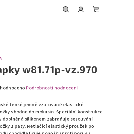
Hledat
Přihlášení
Nákupní
košík
A
apky w81.71p-vz.970
měrné
hodnoceno
Podrobnosti hodnocení
nocení
duktu
ské tenké jemně vzorované elastické
ožky vhodné do mokasin. Speciální konstrukce
y doplněná silikonem zabraňuje sesouvání
ožky z paty. Netlačící elastický proužek po
odu chodidla fixuje ponožku proti posuvu.