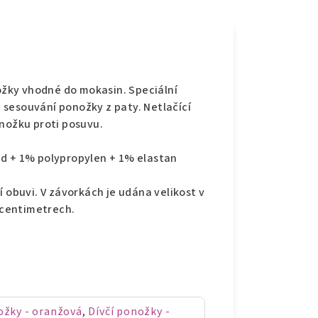
e
žky vhodné do mokasin. Speciální
sesouvání ponožky z paty. Netlačící
onožku proti posuvu.
id + 1% polypropylen + 1% elastan
í obuvi. V závorkách je udána velikost v
v centimetrech.
žky - oranžová
,
Dívčí ponožky -