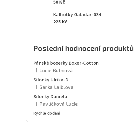
50 Kč
Kalhotky Gabidar-034
225 Kč
Poslední hodnocení produktů
Pánské boxerky Boxer-Cotton
|
Lucie Bubnová
Hodnocení produktu je 5 z 5 hvězdiček.
Silonky Ulrika-D
|
Sarka Laiblova
Hodnocení produktu je 5 z 5 hvězdiček.
Silonky Daniela
|
Pavlíčková Lucie
Hodnocení produktu je 5 z 5 hvězdiček.
Rychle dodani