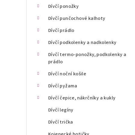
n
Dívčí ponožky
í
Dívčí punčochové kalhoty
p
Dívčí prádlo
a
Dívčí podkolenky a nadkolenky
n
Dívčí termo-ponožky, podkolenky a
prádlo
e
l
Dívčí noční košile
Dívčí pyžama
Dívčí čepice, nákrčníky a kukly
Dívčí legíny
Dívčí trička
Kojenecké botičky