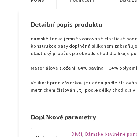
Popis
Hodnocení
Diskuz
Detailní popis produktu
dámské tenké jemně vzorované elastické pono
konstrukce paty doplněná silikonem zabraňuje 
elastický proužek po obvodu chodidla fixuje p
Materiálové složení: 64% bavlna + 34% polyam
Velikost před závorkou je udána podle číslován
metrickém číslování, tj. podle délky chodidla 
Doplňkové parametry
Dívčí
,
Dámské bavlněné pono