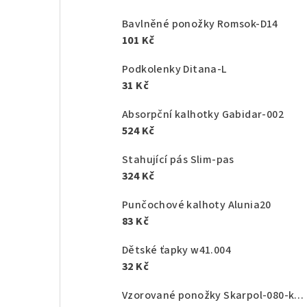
Bavlněné ponožky Romsok-D14
101 Kč
Podkolenky Ditana-L
31 Kč
Absorpční kalhotky Gabidar-002
524 Kč
Stahující pás Slim-pas
324 Kč
Punčochové kalhoty Alunia20
83 Kč
Dětské ťapky w41.004
32 Kč
Vzorované ponožky Skarpol-080-kaktus