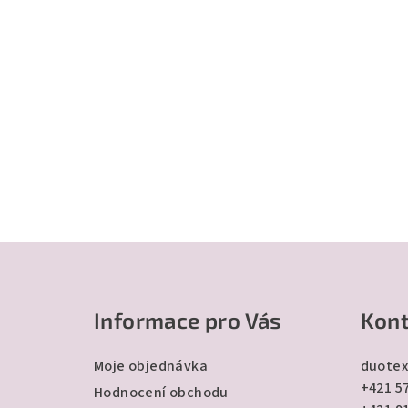
Z
á
Informace pro Vás
Kont
p
a
Moje objednávka
duotex
+421 57
t
Hodnocení obchodu