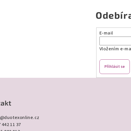
Odebír
E-mail
Vložením e-mai
Přihlásit se
akt
@
duotexonline.cz
 442 11 37