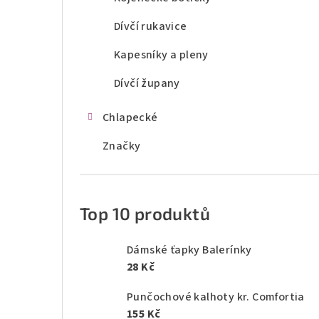
Dívčí rukavice
Kapesníky a pleny
Dívčí župany
Chlapecké
Značky
Top 10 produktů
Dámské ťapky Balerínky
28 Kč
Punčochové kalhoty kr. Comfortia
155 Kč