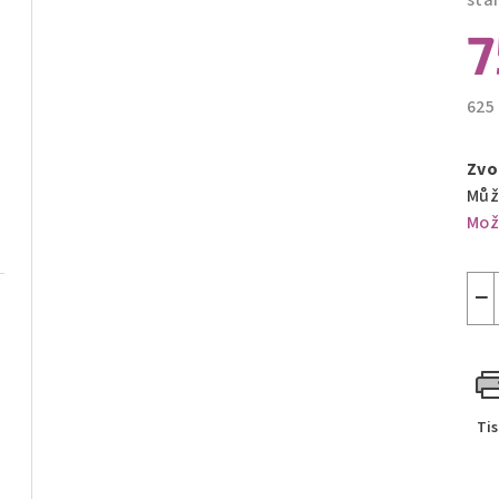
sta
7
625
Měr
cen
Zvo
Můž
Mož
−
Ti