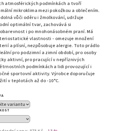
ch atmosférických podmínkách a tvoří
imální mikroklima mezi pokožkou a oblečením.
zdiček.
odolná vůči oděru i žmolkování, udržuje
odní optimální tvar, zachovává si
lobarevnost i po mnohonásobném praní. Má
teriostatické vlastnosti - omezuje množení
erií a plísní, nezpůsobuje alergie. Toto prádlo
ideální pro podzimní a zimní období, pro osoby
cky aktivní, pro pracující v nepříznivých
ětrnostních podmínkách a lidi provozující i
očné sportovní aktivity. Výrobce doporučuje
žití v teplotách až do -10°C.
VA
IKOST