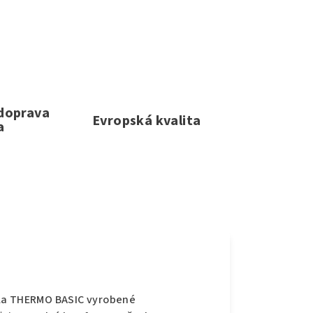
 doprava
Evropská kvalita
a
e
dla THERMO BASIC vyrobené