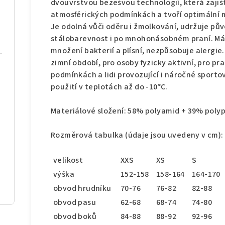
dvouvrstvou bezešvou technologií, která zajiš
atmosférických podmínkách a tvoří optimální 
Je odolná vůči oděru i žmolkování, udržuje pův
stálobarevnost i po mnohonásobném praní. Má 
množení bakterií a plísní, nezpůsobuje alergie.
zimní období, pro osoby fyzicky aktivní, pro pr
podmínkách a lidi provozující i náročné sporto
použití v teplotách až do -10°C.
Materiálové složení: 58% polyamid + 39% poly
Rozměrová tabulka (údaje jsou uvedeny v cm):
velikost
XXS
XS
S
výška
152-158
158-164
164-170
obvod hrudníku
70-76
76-82
82-88
obvod pasu
62-68
68-74
74-80
obvod boků
84-88
88-92
92-96