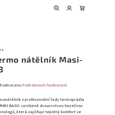
Hledat
Přihlášení
Nákupní
košík
TA
ermo nátělník Masi-
B
měrné
hodnoceno
Podrobnosti hodnocení
nocení
duktu
monátělník z profesionální řady termoprádla
RMO BASIC vyrobené dvouvrstvou bezešvou
hnologií, která zajišťuje tepelný komfort ve