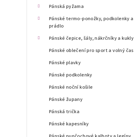
n
Pánská pyžama
í
Pánské termo-ponožky, podkolenky a
prádlo
p
Pánské čepice, šály, nákrčníky a kukly
a
Pánské oblečení pro sport a volný čas
n
Pánské plavky
e
l
Pánské podkolenky
Pánské noční košile
Pánské župany
Pánská trička
Pánské kapesníky
Pánské punčochové kalhoty a legíny