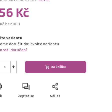
ndardní cena:
875 Kč
–13 %
56 Kč
 Kč bez DPH
ná
a:
lte variantu
eme doručit do:
Zvolte variantu
nosti doručení
+
Do košíku
sk
Zeptat se
Sdílet