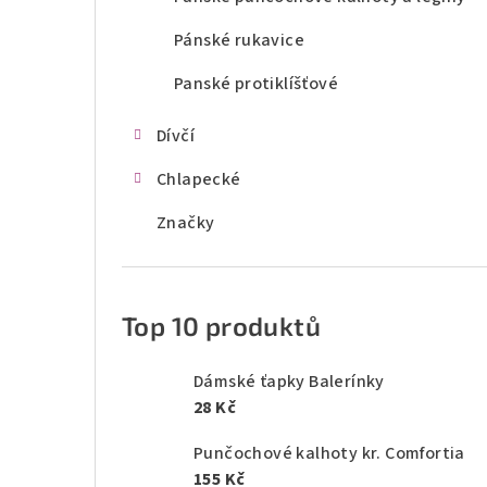
Pánské rukavice
Panské protiklíšťové
Dívčí
Chlapecké
Značky
Top 10 produktů
Dámské ťapky Balerínky
28 Kč
Punčochové kalhoty kr. Comfortia
155 Kč