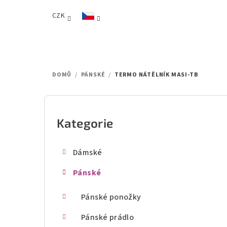
Přejít
CZK
na
obsah
DOMŮ
/
PÁNSKÉ
/
TERMO NÁTĚLNÍK MASI-TB
P
o
Kategorie
Přeskočit
kategorie
s
Dámské
t
Pánské
r
a
Pánské ponožky
n
Pánské prádlo