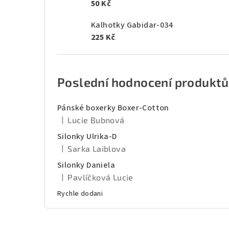
50 Kč
Kalhotky Gabidar-034
225 Kč
Poslední hodnocení produktů
Pánské boxerky Boxer-Cotton
|
Lucie Bubnová
Hodnocení produktu je 5 z 5 hvězdiček.
Silonky Ulrika-D
|
Sarka Laiblova
Hodnocení produktu je 5 z 5 hvězdiček.
Silonky Daniela
|
Pavlíčková Lucie
Hodnocení produktu je 5 z 5 hvězdiček.
Rychle dodani