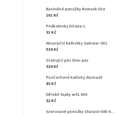
Bavlněné ponožky Romsok-D14
101 Kč
Podkolenky Ditana-L
31 Kč
Absorpční kalhotky Gabidar-002
524 Kč
Stahující pás Slim-pas
324 Kč
Punčochové kalhoty Alunia20
83 Kč
Dětské ťapky w41.004
32 Kč
Vzorované ponožky Skarpol-080-kaktus