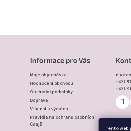
Z
á
Informace pro Vás
Kont
p
a
Moje objednávka
duotex
+421 57
t
Hodnocení obchodu
+421 9
Obchodní podmínky
í
Doprava
Vrácení a výměna
Pravidla na ochranu osobních
údajů
Tento web 