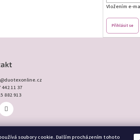
Vložením e-mai
Přihlásit se
akt
@
duotexonline.cz
 442 11 37
15 882 913
používá soubory cookie. Dalším procházením tohoto