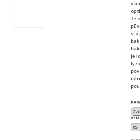
z
vše
5
opt
hvě
Je 
pův
stá
bak
bakt
je 
fyzi
pov
nár
pou
BAR
VEL