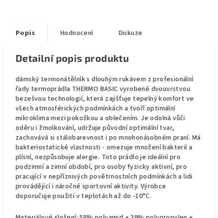
Popis
Hodnocení
Diskuze
Detailní popis produktu
dámský termonátělník s dlouhým rukávem z profesionální
řady termoprádla THERMO BASIC vyrobené dvouvrstvou
bezešvou technologií, která zajišťuje tepelný komfort ve
všech atmosférických podmínkách a tvoří optimální
mikroklima mezi pokožkou a oblečením. Je odolná vůči
oděru i žmolkování, udržuje původní optimální tvar,
zachovává si stálobarevnost i po mnohonásobném praní. Má
bakteriostatické vlastnosti - omezuje množení bakterií a
plísní, nezpůsobuje alergie. Toto prádlo je ideální pro
podzimní a zimní období, pro osoby fyzicky aktivní, pro
pracující v nepříznivých povětrnostních podmínkách a lidi
provádějící i náročné sportovní aktivity. Výrobce
doporučuje použití v teplotách až do -10°C.
Materiálové složení: 58% polyamid + 39% polypropylen +