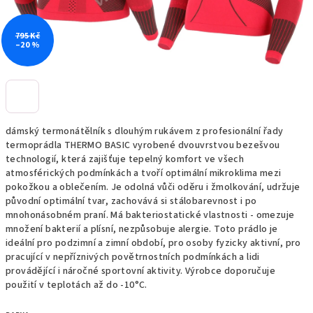
795 Kč
–20 %
dámský termonátělník s dlouhým rukávem z profesionální řady
termoprádla THERMO BASIC vyrobené dvouvrstvou bezešvou
technologií, která zajišťuje tepelný komfort ve všech
atmosférických podmínkách a tvoří optimální mikroklima mezi
pokožkou a oblečením. Je odolná vůči oděru i žmolkování, udržuje
původní optimální tvar, zachovává si stálobarevnost i po
mnohonásobném praní. Má bakteriostatické vlastnosti - omezuje
množení bakterií a plísní, nezpůsobuje alergie. Toto prádlo je
ideální pro podzimní a zimní období, pro osoby fyzicky aktivní, pro
pracující v nepříznivých povětrnostních podmínkách a lidi
provádějící i náročné sportovní aktivity. Výrobce doporučuje
použití v teplotách až do -10°C.