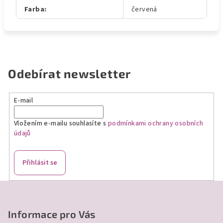
Farba
:
červená
Odebírat newsletter
E-mail
Vložením e-mailu souhlasíte s
podmínkami ochrany osobních
údajů
Přihlásit se
Z
á
p
Informace pro Vás