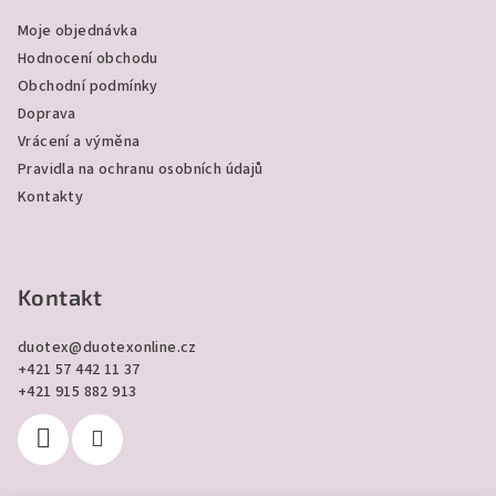
a
Moje objednávka
t
Hodnocení obchodu
í
Obchodní podmínky
Doprava
Vrácení a výměna
Pravidla na ochranu osobních údajů
Kontakty
Kontakt
duotex
@
duotexonline.cz
+421 57 442 11 37
+421 915 882 913