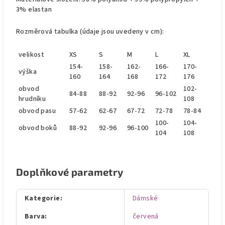
3% elastan
Rozměrová tabulka (údaje jsou uvedeny v cm):
velikost
XS
S
M
L
XL
154-
158-
162-
166-
170-
výška
160
164
168
172
176
obvod
102-
84-88
88-92
92-96
96-102
hrudníku
108
obvod pasu
57-62
62-67
67-72
72-78
78-84
100-
104-
obvod boků
88-92
92-96
96-100
104
108
Doplňkové parametry
Kategorie
:
Dámské
Barva
:
červená