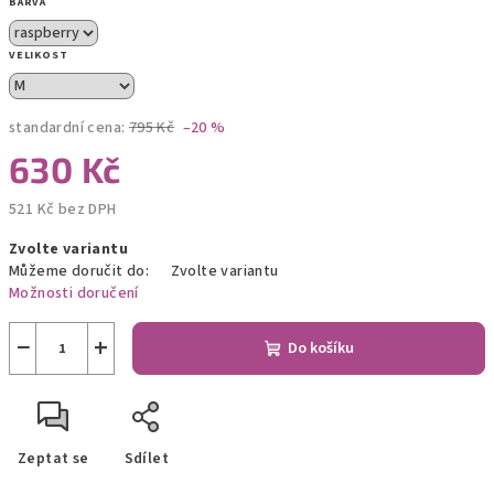
BARVA
VELIKOST
standardní cena:
795 Kč
–20 %
630 Kč
521 Kč bez DPH
Měrná
Zvolte variantu
cena:
Můžeme doručit do:
Zvolte variantu
Možnosti doručení
−
+
Do košíku
Zeptat se
Sdílet