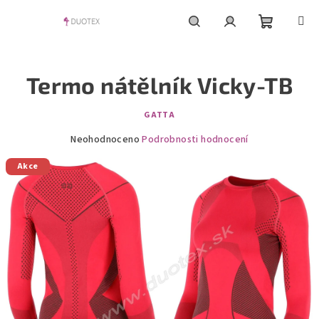
Přejít
na
obsah
Nákupní
Hledat
Přihlášení
Termo nátělník Vicky-TB
košík
GATTA
Průměrné
Neohodnoceno
Podrobnosti hodnocení
hodnocení
Akce
produktu
je
0,0
z
5
hvězdiček.