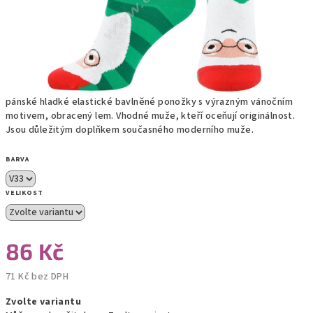
pánské hladké elastické bavlněné ponožky s výrazným vánočním
motivem, obracený lem. Vhodné muže, kteří oceňují originálnost.
Jsou důležitým doplňkem současného moderního muže.
BARVA
VELIKOST
86 Kč
71 Kč bez DPH
Měrná
Zvolte variantu
cena: