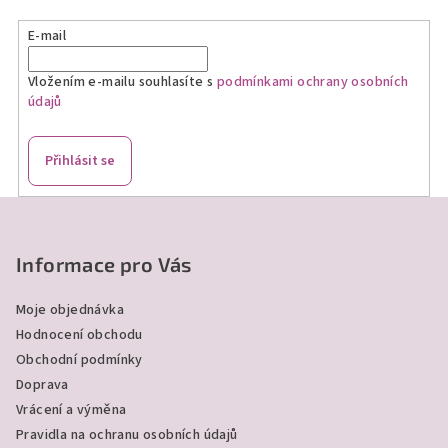
E-mail
Vložením e-mailu souhlasíte s
podmínkami ochrany osobních
údajů
Přihlásit se
Z
á
p
Informace pro Vás
a
Moje objednávka
t
Hodnocení obchodu
í
Obchodní podmínky
Doprava
Vrácení a výměna
Pravidla na ochranu osobních údajů