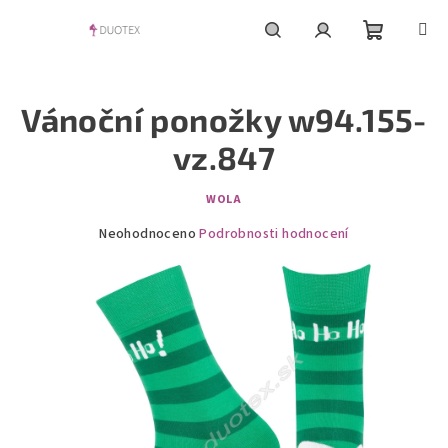
Přejít
na
obsah
Nákupní
Hledat
Přihlášení
Vánoční ponožky w94.155-
košík
vz.847
WOLA
Průměrné
Neohodnoceno
Podrobnosti hodnocení
hodnocení
produktu
je
0,0
z
5
hvězdiček.