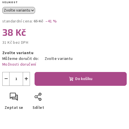
VELIKOST
standardní cena:
65 Kč
–41 %
38 Kč
31 Kč bez DPH
Měrná
Zvolte variantu
cena:
Můžeme doručit do:
Zvolte variantu
Možnosti doručení
−
+
Do košíku
Zeptat se
Sdílet