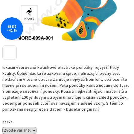
65 Kč
–41 %
luxusní vzorované kotníkové elastické ponožky nejvyšší třídy
kvality. Úplně hladká řetízkovaná špice, nahrazující běžný šev,
netlačí ani v těsné obuvi a zaručuje nejvyšší komfort, což oceníte
hlavně při celodenním nošení. Pata ponožky konstruovaná do tvaru
Y omezuje sesouvání ponožky. Použití nejkvalitnějších materiálů a
vypletení 200 jehlovým strojem umocňuje luxusní vzhled ponožek.
Jeden pár ponožek tvoří dva navzájem sladěné vzory. S těmito
ponožkami nesplynete s davem - budete originální!
BARVA