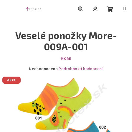
Přejít
na
obsah
Nákupní
Hledat
Přihlášení
Veselé ponožky More-
košík
009A-001
MORE
Průměrné
Neohodnoceno
Podrobnosti hodnocení
hodnocení
Akce
produktu
je
0,0
z
5
hvězdiček.