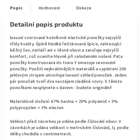
Popis
Hodnocení
Diskuze
Detailní popis produktu
luxusní vzorované kotníkové elastické ponožky nejvyšší
třídy kvality. Úplně hladká řetízkovaná špice, nahrazující
běžný šev, netlačí ani v těsné obuvi a zaručuje nejvyšší
komfort, což oceníte hlavně při celodenním nošení. Pata
ponožky konstruovaná do tvaru Y omezuje sesouvání
ponožky. Použití nejkvalitnějších materiálů a vypletení 200
jehlovým strojem umocňuje luxusní vzhled ponožek. Jeden
pár ponožek tvoří dva navzájem sladěné vzory. S těmito
ponožkami nesplynete s davem - budete originální!
Materiálové složení: 67% bavlna + 25% polyamid + 5%
polypropylen + 3% elastan
Velikost před závorkou je udána podle číslování obuvi. V
závorkách je udána velikost v metrickém číslování, tj. podle
délky chodidla v centimetrech.