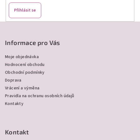
Přihlásit se
Z
á
p
Informace pro Vás
a
Moje objednávka
t
Hodnocení obchodu
í
Obchodní podmínky
Doprava
Vrácení a výměna
Pravidla na ochranu osobních údajů
Kontakty
Kontakt