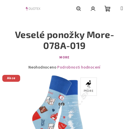
Přejít
na
obsah
Nákupní
Hledat
Přihlášení
Veselé ponožky More-
košík
078A-019
MORE
Průměrné
Neohodnoceno
Podrobnosti hodnocení
hodnocení
Akce
produktu
je
0,0
z
5
hvězdiček.