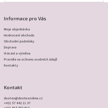
Z
á
p
Informace pro Vás
a
Moje objednávka
t
Hodnocení obchodu
í
Obchodní podmínky
Doprava
Vrácení a výměna
Pravidla na ochranu osobních údajů
Kontakty
Kontakt
duotex
@
duotexonline.cz
+421 57 442 11 37