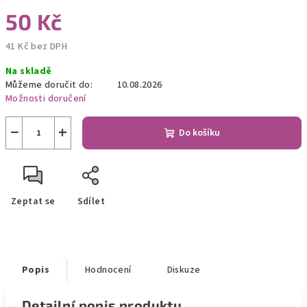
50 Kč
41 Kč bez DPH
Měrná
Na skladě
cena:
Můžeme doručit do:
10.08.2026
Možnosti doručení
−
+
Do košíku
Zeptat se
Sdílet
Popis
Hodnocení
Diskuze
Detailní popis produktu