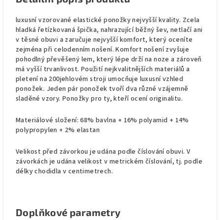
luxusní vzorované elastické ponožky nejvyšší kvality. Zcela
hladká řetízkovaná špička, nahrazující běžný šev, netlačí ani
v těsné obuvi a zaručuje nejvyšší komfort, který oceníte
zejména při celodenním nošení. Komfort nošení zvyšuje
pohodlný převěšený lem, který lépe drží na noze a zároveň
má vyšší trvanlivost. Použití nejkvalitnějších materiálů a
pletení na 200jehlovém stroji umocňuje luxusní vzhled
ponožek. Jeden pár ponožek tvoří dva různé vzájemně
sladěné vzory. Ponožky pro ty, kteří ocení originalitu.
Materiálové složení: 68% bavlna + 16% polyamid + 14%
polypropylen + 2% elastan
Velikost před závorkou je udána podle číslování obuvi. V
závorkách je udána velikost v metrickém číslování, tj. podle
délky chodidla v centimetrech.
Doplňkové parametry