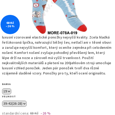
68 Kč
–26 %
luxusní vzorované elastické ponožky nejvyšší kvality. Zcela hladká
řetízkovaná špička, nahrazující běžný šev, netlačí ani v těsné obuvi
a zaručuje nejvyšší komfort, který oceníte zejména při celodenním
nošení. Komfort nošení zvyšuje pohodlný převěšený lem, který
lépe drží na noze a zároveň má vyšší trvanlivost. Použití
nejkvalitnějších materiálů a pletení na 200jehlovém stroji umocňuje
luxusní vzhled ponožek. Jeden pár ponožek tvoří dva různé
vzájemně sladěné vzory. Ponožky pro ty, kteří ocení originalitu.
BARVA
VELIKOST
standardní cena:
68 Kč
–26 %