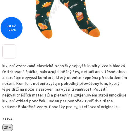
68 Kč
–26 %
luxusní vzorované elastické ponožky nejvyšší kvality. Zcela hladká
řetízkovaná špička, nahrazující běžný šev, netlačí ani v těsné obuvi
a zaručuje nejvyšší komfort, který oceníte zejména při celodenním
nošení. Komfort nošení zvyšuje pohodlný převěšený lem, který
lépe drží na noze a zároveň má vyšší trvanlivost. Použití
nejkvalitnějších materiálů a pletení na 200jehlovém stroji umocňuje
luxusní vzhled ponožek. Jeden pár ponožek tvoří dva různé
vzájemně sladěné vzory. Ponožky pro ty, kteří ocení originalitu.
BARVA