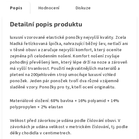
Popis
Hodnocení
Diskuze
Detailní popis produktu
luxusní vzorované elastické ponožky nejvyšší kvality. Zcela
hladká řetízkovaná špička, nahrazující běžný šev, netlačí ani
v těsné obuvi a zaručuje nejvyšší komfort, který oceníte
zejména při celodenním nošení. Komfort nošení zvyšuje
pohodlný převěšený lem, který lépe drží na noze a zároveň
má vyšší trvanlivost. Použití nejkvalitnějších materiálů a
pletení na 200jehlovém stroji umocňuje luxusní vzhled
ponožek. Jeden pár ponožek tvoří dva různé vzájemně
sladěné vzory. Ponožky pro ty, kteří ocení originalitu.
Materiálové složení: 68% bavlna + 16% polyamid + 14%
polypropylen + 2% elastan
Velikost před závorkou je udána podle číslování obuvi. V
závorkách je udána velikost v metrickém číslování, tj. podle
délky chodidla v centimetrech.