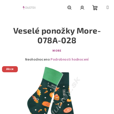
Přejít
na
obsah
Nákupní
Hledat
Přihlášení
Veselé ponožky More-
košík
078A-028
MORE
Průměrné
Neohodnoceno
Podrobnosti hodnocení
hodnocení
Akce
produktu
je
0,0
z
5
hvězdiček.