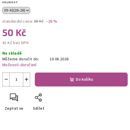
VELIKOST
standardní cena:
68 Kč
–26 %
50 Kč
41 Kč bez DPH
Měrná
Na skladě
cena:
Můžeme doručit do:
10.08.2026
Možnosti doručení
−
+
Do košíku
Zeptat se
Sdílet