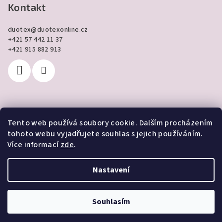
Kontakt
duotex
@
duotexonline.cz
+421 57 442 11 37
+421 915 882 913
Tento web používá soubory cookie. Dalším procházením
Přijímáme online platby
tohoto webu vyjadřujete souhlas s jejich používáním.
Více informací
zde
.
Nastavení
Copyright 2026
DUOTEX online
. Všechna práva vyhrazena.
Souhlasím
Vytvořil Shoptet