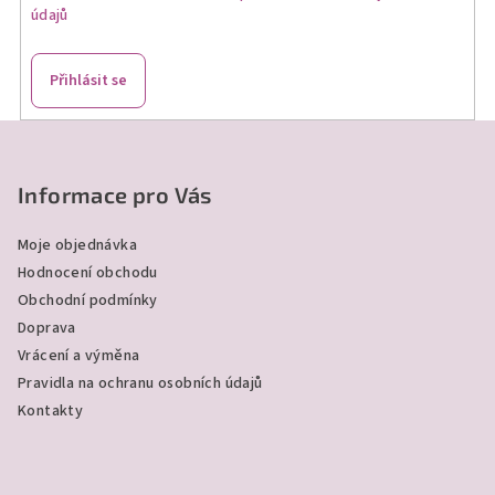
údajů
Přihlásit se
Z
á
p
Informace pro Vás
a
Moje objednávka
t
Hodnocení obchodu
í
Obchodní podmínky
Doprava
Vrácení a výměna
Pravidla na ochranu osobních údajů
Kontakty