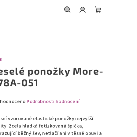
Hledat
Přihlášení
Nákupní
košík
E
eselé ponožky More-
78A-051
měrné
hodnoceno
Podrobnosti hodnocení
nocení
duktu
usní vzorované elastické ponožky nejvyšší
lity. Zcela hladká řetízkovaná špička,
azující běžný šev, netlačí ani v těsné obuvi a