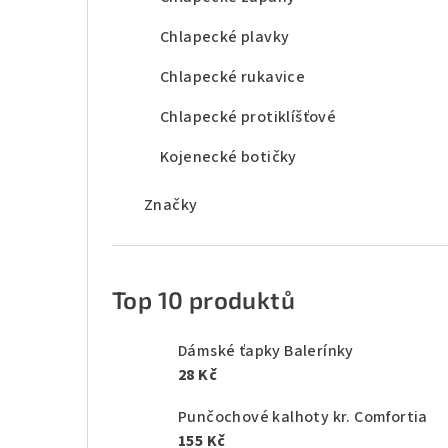
Chlapecké plavky
Chlapecké rukavice
Chlapecké protiklíšťové
Kojenecké botičky
Značky
Top 10 produktů
Dámské ťapky Balerínky
28 Kč
Punčochové kalhoty kr. Comfortia
155 Kč