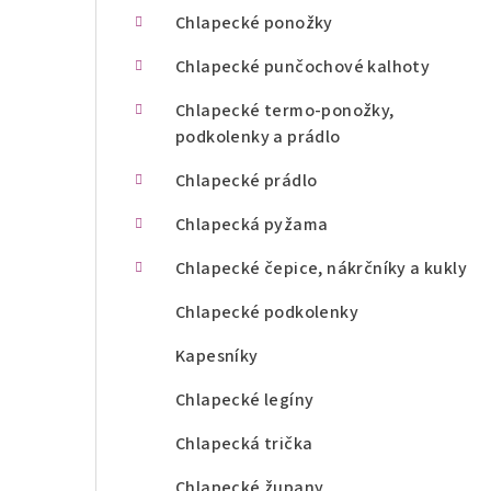
n
Chlapecké ponožky
í
Chlapecké punčochové kalhoty
p
Chlapecké termo-ponožky,
podkolenky a prádlo
a
Chlapecké prádlo
n
Chlapecká pyžama
e
l
Chlapecké čepice, nákrčníky a kukly
Chlapecké podkolenky
Kapesníky
Chlapecké legíny
Chlapecká trička
Chlapecké župany