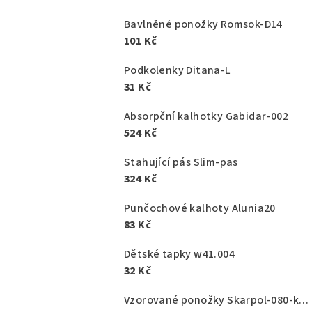
Bavlněné ponožky Romsok-D14
101 Kč
Podkolenky Ditana-L
31 Kč
Absorpční kalhotky Gabidar-002
524 Kč
Stahující pás Slim-pas
324 Kč
Punčochové kalhoty Alunia20
83 Kč
Dětské ťapky w41.004
32 Kč
Vzorované ponožky Skarpol-080-kaktus