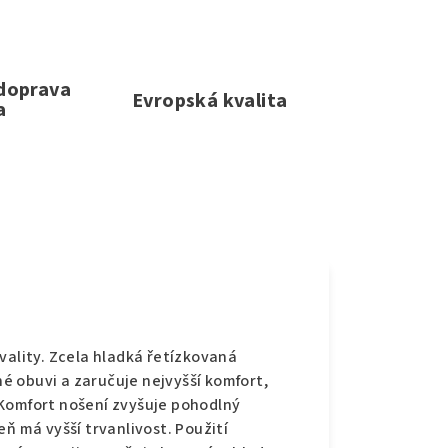
 doprava
Evropská kvalita
a
e
vality. Zcela hladká řetízkovaná
sné obuvi a zaručuje nejvyšší komfort,
 Komfort nošení zvyšuje pohodlný
ň má vyšší trvanlivost. Použití