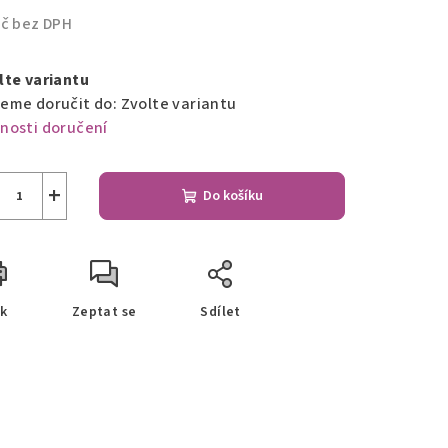
Kč bez DPH
ná
a:
lte variantu
eme doručit do:
Zvolte variantu
nosti doručení
+
Do košíku
sk
Zeptat se
Sdílet