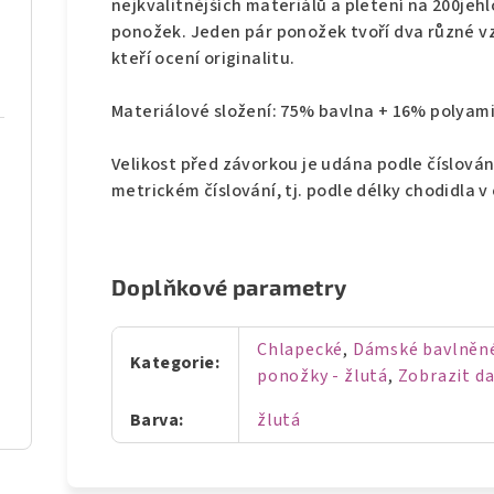
nejkvalitnějších materiálů a pletení na 200jeh
ponožek. Jeden pár ponožek tvoří dva různé v
kteří ocení originalitu.
Materiálové složení: 75% bavlna + 16% polyam
Velikost před závorkou je udána podle číslován
metrickém číslování, tj. podle délky chodidla 
Doplňkové parametry
Chlapecké
,
Dámské bavlněné
Kategorie
:
ponožky - žlutá
,
Zobrazit da
Barva
:
žlutá