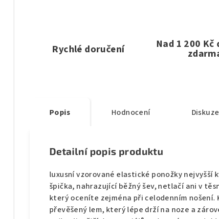
Nad 1 200 Kč
Rychlé doručení
zdarm
Popis
Hodnocení
Diskuz
Detailní popis produktu
luxusní vzorované elastické ponožky nejvyšší k
špička, nahrazující běžný šev, netlačí ani v tě
který oceníte zejména při celodenním nošení.
převěšený lem, který lépe drží na noze a zárove