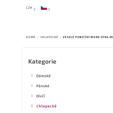
Přejít
CZK
na
obsah
DOMŮ
/
CHLAPECKÉ
/
VESELÉ PONOŽKY MORE-078A-05
P
o
Kategorie
Přeskočit
kategorie
s
Dámské
t
Pánské
r
Dívčí
a
Chlapecké
n