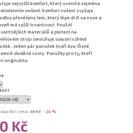
učuje nejvyšší komfort, který oceníte zejména
 celodenním nošení. Komfort nošení zvyšuje
zdiček.
odlný převěšený lem, který lépe drží na noze a
oveň má vyšší trvanlivost. Použití
kvalitnějších materiálů a pletení na
jehlovém stroji umocňuje luxusní vzhled
ožek. Jeden pár ponožek tvoří dva různé
jemně sladěné vzory. Ponožky pro ty, kteří
í originalitu.
VA
IKOST
ndardní cena:
68 Kč
–26 %
0 Kč