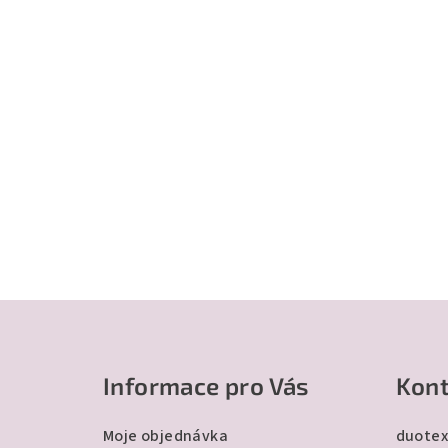
Z
á
Informace pro Vás
Kont
p
a
Moje objednávka
duotex