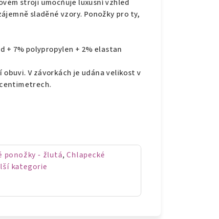
lovém stroji umocňuje luxusní vzhled
zájemně sladěné vzory. Ponožky pro ty,
id + 7% polypropylen + 2% elastan
í obuvi. V závorkách je udána velikost v
v centimetrech.
 ponožky - žlutá
,
Chlapecké
lší kategorie