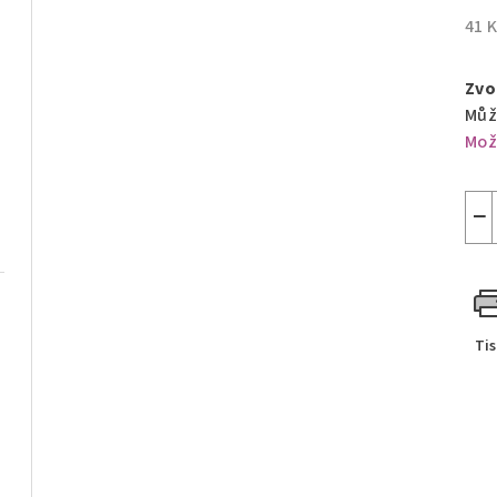
41 
Měr
cen
Zvo
Můž
Mož
−
Ti