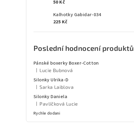
50 Kč
Kalhotky Gabidar-034
225 Kč
Poslední hodnocení produktů
Pánské boxerky Boxer-Cotton
|
Lucie Bubnová
Hodnocení produktu je 5 z 5 hvězdiček.
Silonky Ulrika-D
|
Sarka Laiblova
Hodnocení produktu je 5 z 5 hvězdiček.
Silonky Daniela
|
Pavlíčková Lucie
Hodnocení produktu je 5 z 5 hvězdiček.
Rychle dodani