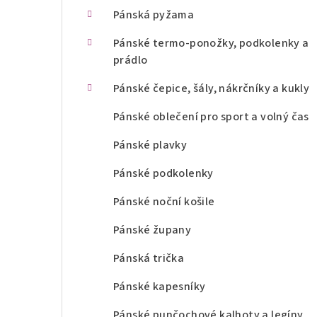
n
Pánská pyžama
í
Pánské termo-ponožky, podkolenky a
prádlo
p
Pánské čepice, šály, nákrčníky a kukly
a
Pánské oblečení pro sport a volný čas
n
Pánské plavky
e
l
Pánské podkolenky
Pánské noční košile
Pánské župany
Pánská trička
Pánské kapesníky
Pánské punčochové kalhoty a legíny