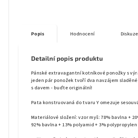
Popis
Hodnocení
Diskuz
Detailní popis produktu
Pánské extravagantní kotníkové ponožky s v
jeden pár ponožek tvoří dva navzájem sladěné
s davem - buďte originální!
Pata konstruovaná do tvaru Y omezuje sesouv
Materiálové složení: vzor myš: 78% bavlna + 2
92% bavlna + 13% polyamid + 3% polypropylen