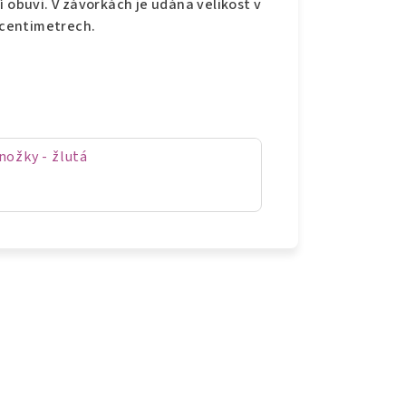
í obuvi. V závorkách je udána velikost v
v centimetrech.
nožky - žlutá