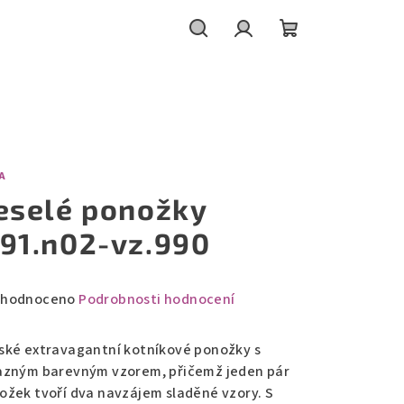
Hledat
Přihlášení
Nákupní
košík
A
eselé ponožky
91.n02-vz.990
měrné
hodnoceno
Podrobnosti hodnocení
nocení
duktu
ské extravagantní kotníkové ponožky s
azným barevným vzorem, přičemž jeden pár
ožek tvoří dva navzájem sladěné vzory. S