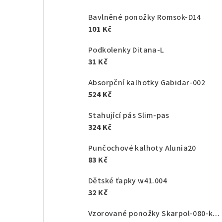
Bavlněné ponožky Romsok-D14
101 Kč
Podkolenky Ditana-L
31 Kč
Absorpční kalhotky Gabidar-002
524 Kč
Stahující pás Slim-pas
324 Kč
Punčochové kalhoty Alunia20
83 Kč
Dětské ťapky w41.004
32 Kč
Vzorované ponožky Skarpol-080-kaktus