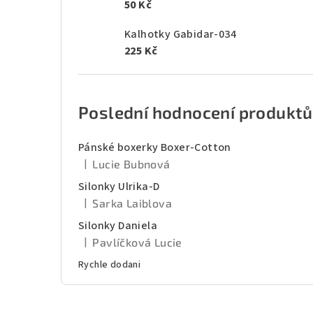
50 Kč
Kalhotky Gabidar-034
225 Kč
Poslední hodnocení produktů
Pánské boxerky Boxer-Cotton
|
Lucie Bubnová
Hodnocení produktu je 5 z 5 hvězdiček.
Silonky Ulrika-D
|
Sarka Laiblova
Hodnocení produktu je 5 z 5 hvězdiček.
Silonky Daniela
|
Pavlíčková Lucie
Hodnocení produktu je 5 z 5 hvězdiček.
Rychle dodani