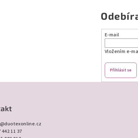
Odebír
E-mail
Vložením e-mai
Přihlásit se
akt
@
duotexonline.cz
 442 11 37