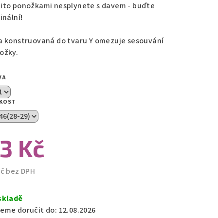
ito ponožkami nesplynete s davem - buďte
inální!
zdiček.
a konstruovaná do tvaru Y omezuje sesouvání
ožky.
VA
IKOST
3 Kč
Kč bez DPH
ná
a:
skladě
eme doručit do:
12.08.2026