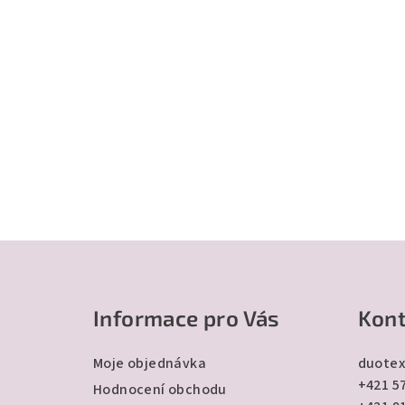
Z
á
Informace pro Vás
Kont
p
a
Moje objednávka
duotex
+421 57
t
Hodnocení obchodu