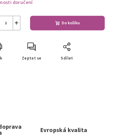
nosti doručení
+
Do košíku
sk
Zeptat se
Sdílet
 doprava
Evropská kvalita
a