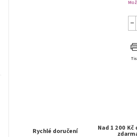
Mož
−
Ti
Nad 1 200 Kč
Rychlé doručení
zdarm