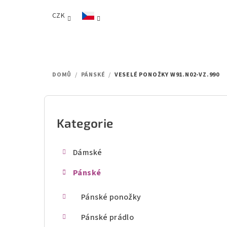
Přejít
CZK
na
obsah
DOMŮ
/
PÁNSKÉ
/
VESELÉ PONOŽKY W91.N02-VZ.990
P
o
Kategorie
Přeskočit
kategorie
s
Dámské
t
Pánské
r
a
Pánské ponožky
n
Pánské prádlo