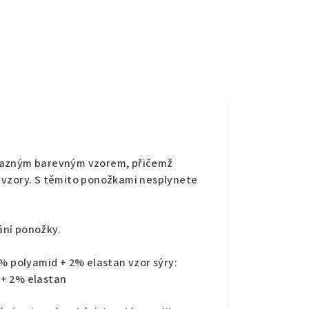
e
ýrazným barevným vzorem, přičemž
 vzory. S těmito ponožkami nesplynete
ání ponožky.
0% polyamid + 2% elastan vzor sýry:
 + 2% elastan