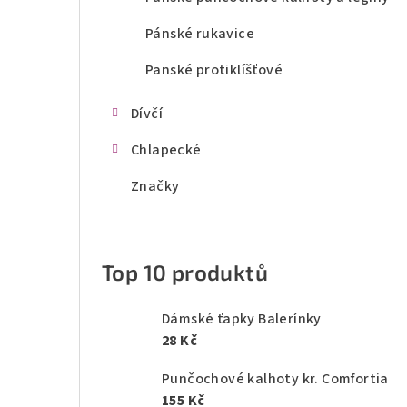
Pánské rukavice
Panské protiklíšťové
Dívčí
Chlapecké
Značky
Top 10 produktů
Dámské ťapky Balerínky
28 Kč
Punčochové kalhoty kr. Comfortia
155 Kč