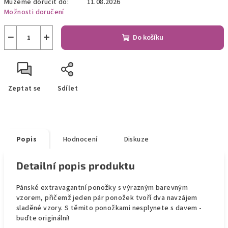
Můžeme doručit do:
11.08.2026
Možnosti doručení
−
+
Do košíku
Zeptat se
Sdílet
Popis
Hodnocení
Diskuze
Detailní popis produktu
Pánské extravagantní ponožky s výrazným barevným
vzorem, přičemž jeden pár ponožek tvoří dva navzájem
sladěné vzory. S těmito ponožkami nesplynete s davem -
buďte originální!