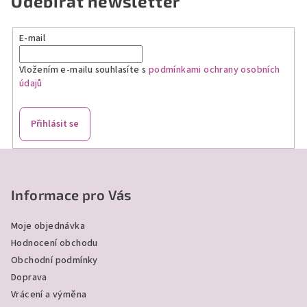
Odebírat newsletter
E-mail
Vložením e-mailu souhlasíte s
podmínkami ochrany osobních
údajů
Přihlásit se
Z
á
p
Informace pro Vás
a
Moje objednávka
t
Hodnocení obchodu
í
Obchodní podmínky
Doprava
Vrácení a výměna