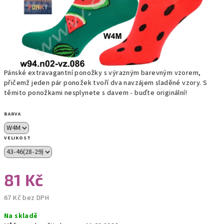
Pánské extravagantní ponožky s výrazným barevným vzorem,
přičemž jeden pár ponožek tvoří dva navzájem sladěné vzory. S
těmito ponožkami nesplynete s davem - buďte originální!
BARVA
VELIKOST
81 Kč
67 Kč bez DPH
Měrná
Na skladě
cena: