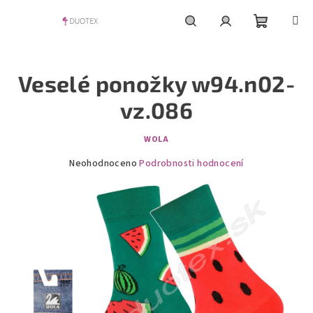
Přejít
na
obsah
Nákupní
Hledat
Přihlášení
Veselé ponožky w94.n02-
košík
vz.086
WOLA
Průměrné
Neohodnoceno
Podrobnosti hodnocení
hodnocení
produktu
je
0,0
z
5
hvězdiček.