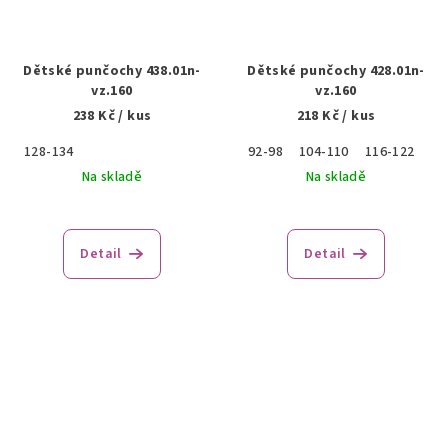
Dětské punčochy 438.01n-
Dětské punčochy 428.01n-
vz.160
vz.160
238 Kč
/ kus
218 Kč
/ kus
128-134
92-98
104-110
116-122
Na skladě
Na skladě
Detail
Detail