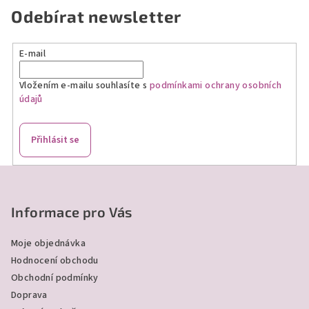
n
c
Odebírat newsletter
í
í
p
r
E-mail
v
k
Vložením e-mailu souhlasíte s
podmínkami ochrany osobních
údajů
y
v
ý
Přihlásit se
p
i
Z
s
á
u
p
Informace pro Vás
a
Moje objednávka
t
Hodnocení obchodu
í
Obchodní podmínky
Doprava