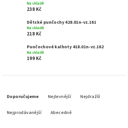
Na skladě
238 Kč
Dětské punčochy 428.01n-vz.161
Na skladě
218 Kč
Punčochové kalhoty 418.01n-vz.162
Na skladě
199 Kč
Ř
a
Doporučujeme
Nejlevnější
Nejdražší
z
e
Nejprodávanější
Abecedně
n