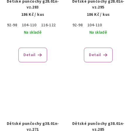
Dětské punčochy g28.01n-
Dětské punčochy g28.01n-
vz.283
vz.295
186 Kč
/ kus
186 Kč
/ kus
92-98
104-110
116-122
92-98
104-110
Na skladě
Na skladě
Detail
Detail
Dětské punčochy g38.01n-
Dětské punčochy g38.01n-
vz.271
vz.285