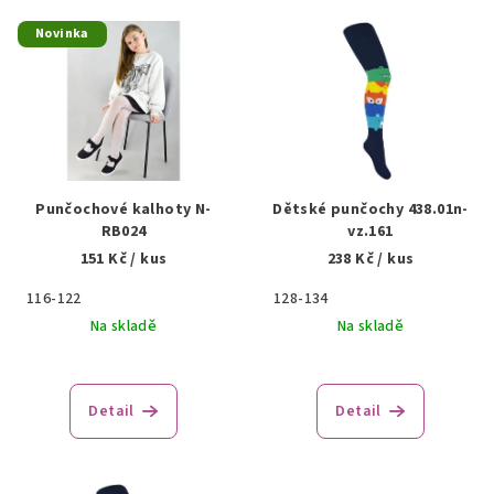
V
Novinka
ý
p
i
s
p
r
Punčochové kalhoty N-
Dětské punčochy 438.01n-
o
RB024
vz.161
151 Kč
/ kus
238 Kč
/ kus
d
u
116-122
128-134
k
Na skladě
Na skladě
t
ů
Detail
Detail