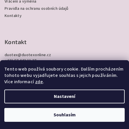
Vrácení a výměna
Pravidla na ochranu osobních údajů
Kontakty
Kontakt
duotex
@
duotexonline.cz
+421 57 442 11 37
+421 915 882 913
Tento web používá soubory cookie. Dalším procházením
tohoto webu vyjadřujete souhlas s jejich používáním.
Více informací
zde
.
Nastavení
Přijímáme online platby
Souhlasím