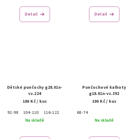
Detail
Detail
Dětské punčochy g28.01n-
Punčochové kalhoty
vz.224
g18.01n-vz.392
186 Kč
/ kus
100 Kč
/ kus
92-98
104-110
116-122
68-74
Na skladě
Na skladě