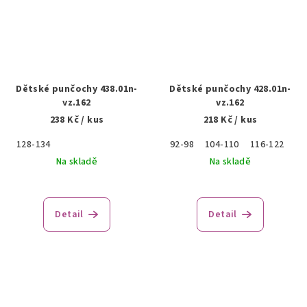
Dětské punčochy 438.01n-
Dětské punčochy 428.01n-
vz.162
vz.162
238 Kč
/ kus
218 Kč
/ kus
128-134
92-98
104-110
116-122
Na skladě
Na skladě
Detail
Detail