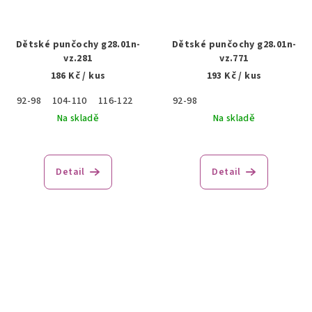
Dětské punčochy g28.01n-
Dětské punčochy g28.01n-
vz.281
vz.771
186 Kč
/ kus
193 Kč
/ kus
92-98
104-110
116-122
92-98
Na skladě
Na skladě
Detail
Detail