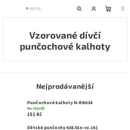
Přejít
na
obsah
Nákupní
Hledat
Přihlášení
Vzorované dívčí
košík
punčochové kalhoty
Nejprodávanější
Punčochové kalhoty N-RB024
Na skladě
151 Kč
Dětské punčochy 438.01n-vz.161