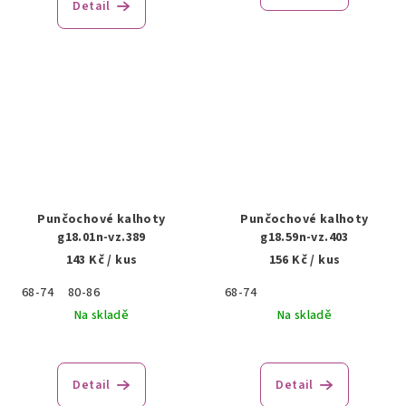
Detail
Punčochové kalhoty
Punčochové kalhoty
g18.01n-vz.389
g18.59n-vz.403
143 Kč
/ kus
156 Kč
/ kus
68-74
80-86
68-74
Na skladě
Na skladě
Detail
Detail