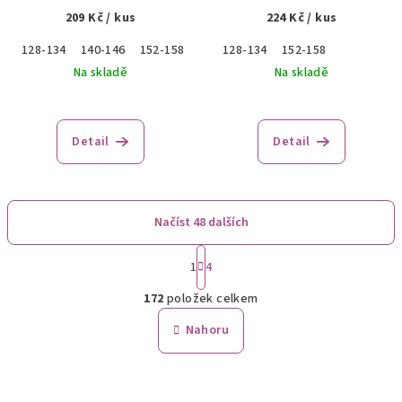
209 Kč
/ kus
224 Kč
/ kus
128-134
140-146
152-158
128-134
152-158
Na skladě
Na skladě
Detail
Detail
Načíst 48 dalších
S
1
4
t
O
r
172
položek celkem
á
v
n
l
Nahoru
k
á
o
d
v
a
á