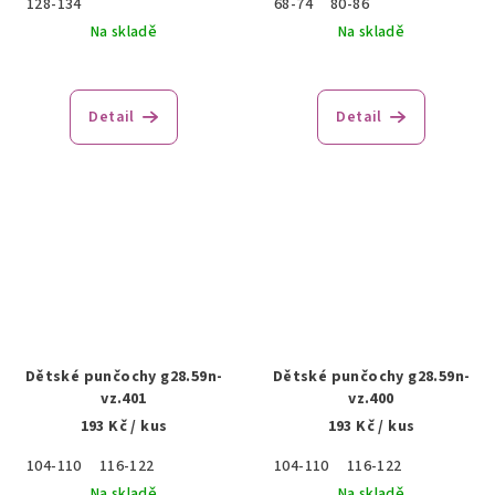
128-134
68-74
80-86
Na skladě
Na skladě
Detail
Detail
Dětské punčochy g28.59n-
Dětské punčochy g28.59n-
vz.401
vz.400
193 Kč
/ kus
193 Kč
/ kus
104-110
116-122
104-110
116-122
Na skladě
Na skladě