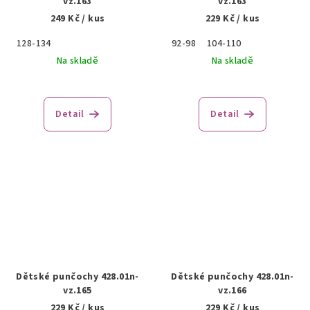
vz.163
vz.163
249 Kč
/ kus
229 Kč
/ kus
128-134
92-98
104-110
Na skladě
Na skladě
Detail
Detail
Dětské punčochy 428.01n-
Dětské punčochy 428.01n-
vz.165
vz.166
229 Kč
/ kus
229 Kč
/ kus