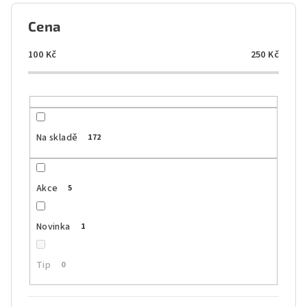
í
p
Cena
r
o
100
Kč
250
Kč
d
u
k
t
Na skladě
172
ů
Akce
5
Novinka
1
Tip
0