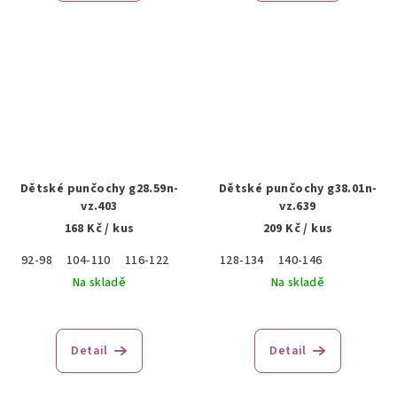
Dětské punčochy g28.59n-
Dětské punčochy g38.01n-
vz.403
vz.639
168 Kč
/ kus
209 Kč
/ kus
92-98
104-110
116-122
128-134
140-146
Na skladě
Na skladě
Detail
Detail