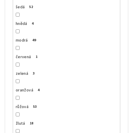
šedá
52
hnědá
4
modrá
49
červená
1
zelená
3
oranžová
4
růžová
53
žlutá
18