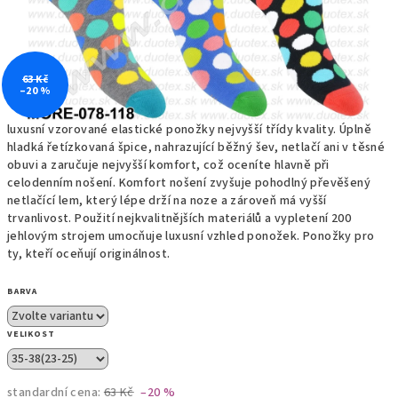
63 Kč
–20 %
luxusní vzorované elastické ponožky nejvyšší třídy kvality. Úplně
hladká řetízkovaná špice, nahrazující běžný šev, netlačí ani v těsné
obuvi a zaručuje nejvyšší komfort, což oceníte hlavně při
celodenním nošení. Komfort nošení zvyšuje pohodlný převěšený
netlačící lem, který lépe drží na noze a zároveň má vyšší
trvanlivost. Použití nejkvalitnějších materiálů a vypletení 200
jehlovým strojem umocňuje luxusní vzhled ponožek. Ponožky pro
ty, kteří oceňují originálnost.
BARVA
VELIKOST
standardní cena:
63 Kč
–20 %