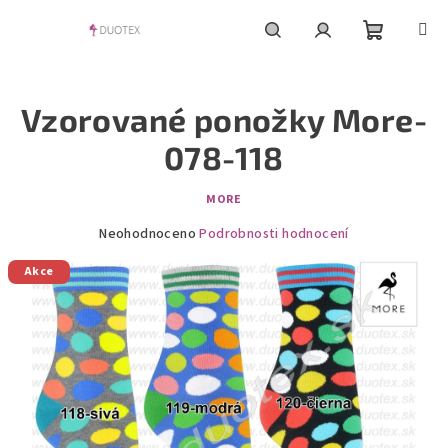
Přejít
na
obsah
Nákupní
Hledat
Přihlášení
Vzorované ponožky More-
košík
078-118
MORE
Průměrné
Neohodnoceno
Podrobnosti hodnocení
hodnocení
Akce
produktu
je
0,0
z
5
hvězdiček.