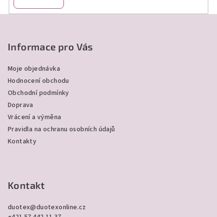
Z
á
p
Informace pro Vás
a
Moje objednávka
t
Hodnocení obchodu
í
Obchodní podmínky
Doprava
Vrácení a výměna
Pravidla na ochranu osobních údajů
Kontakty
Kontakt
duotex
@
duotexonline.cz