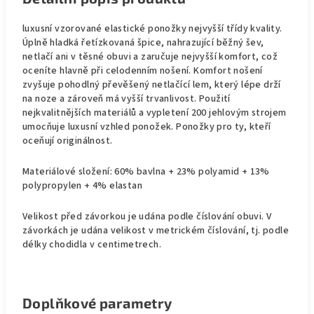
luxusní vzorované elastické ponožky nejvyšší třídy kvality.
Úplně hladká řetízkovaná špice, nahrazující běžný šev,
netlačí ani v těsné obuvi a zaručuje nejvyšší komfort, což
oceníte hlavně při celodenním nošení. Komfort nošení
zvyšuje pohodlný převěšený netlačící lem, který lépe drží
na noze a zároveň má vyšší trvanlivost. Použití
nejkvalitnějších materiálů a vypletení 200 jehlovým strojem
umocňuje luxusní vzhled ponožek. Ponožky pro ty, kteří
oceňují originálnost.
Materiálové složení: 60% bavlna + 23% polyamid + 13%
polypropylen + 4% elastan
Velikost před závorkou je udána podle číslování obuvi. V
závorkách je udána velikost v metrickém číslování, tj. podle
délky chodidla v centimetrech.
Doplňkové parametry