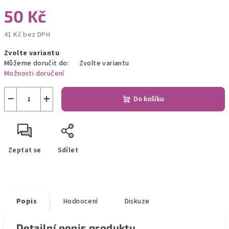
50 Kč
41 Kč bez DPH
Měrná
Zvolte variantu
cena:
Můžeme doručit do:
Zvolte variantu
Možnosti doručení
−
+
Do košíku
Zeptat se
Sdílet
Popis
Hodnocení
Diskuze
Detailní popis produktu